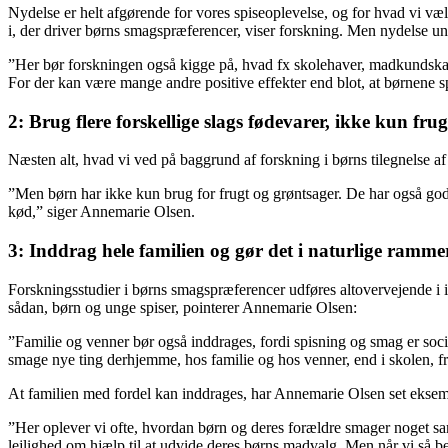
Nydelse er helt afgørende for vores spiseoplevelse, og for hvad vi v
i, der driver børns smagspræferencer, viser forskning. Men nydelse u
”Her bør forskningen også kigge på, hvad fx skolehaver, madkundskabs
For der kan være mange andre positive effekter end blot, at børnene s
2: Brug flere forskellige slags fødevarer, ikke kun fru
Næsten alt, hvad vi ved på baggrund af forskning i børns tilegnelse 
”Men børn har ikke kun brug for frugt og grøntsager. De har også god
kød,” siger Annemarie Olsen.
3: Inddrag hele familien og gør det i naturlige ramme
Forskningsstudier i børns smagspræferencer udføres altovervejende i in
sådan, børn og unge spiser, pointerer Annemarie Olsen:
”Familie og venner bør også inddrages, fordi spisning og smag er social
smage nye ting derhjemme, hos familie og hos venner, end i skolen, f
At familien med fordel kan inddrages, har Annemarie Olsen set eksempl
”Her oplever vi ofte, hvordan børn og deres forældre smager noget sa
lejlighed om hjælp til at udvide deres børns madvalg. Men når vi så b