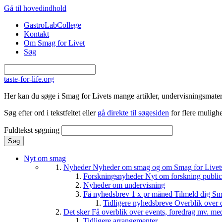
Gå til hovedindhold
GastroLabCollege
Kontakt
Om Smag for Livet
Søg
taste-for-life.org
Her kan du søge i Smag for Livets mange artikler, undervisningsmateri
Søg efter ord i tekstfeltet eller
gå direkte til søgesiden
for flere mulighe
Fuldtekst søgning
Nyt om smag
Nyheder
Nyheder om smag og om Smag for Livets 
Forskningsnyheder
Nyt om forskning public
Nyheder om undervisning
Få nyhedsbrev 1 x pr måned
Tilmeld dig Sm
Tidligere nyhedsbreve
Overblik over 
Det sker
Få overblik over events, foredrag mv. me
Tidligere arrangementer