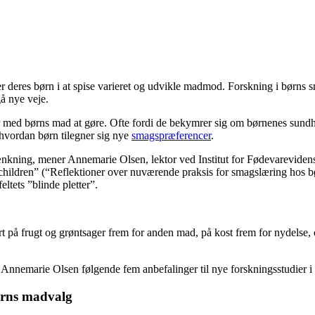
r deres børn i at spise varieret og udvikle madmod. Forskning i børns s
å nye veje.
r med børns mad at gøre. Ofte fordi de bekymrer sig om børnenes sundh
hvordan børn tilegner sig nye
smagspræferencer
.
nkning, mener Annemarie Olsen, lektor ved Institut for Fødevarevidens
n children” (“Reflektioner over nuværende praksis for smagslæring hos bør
tets ”blinde pletter”.
rt på frugt og grøntsager frem for anden mad, på kost frem for nydelse,
Annemarie Olsen følgende fem anbefalinger til nye forskningsstudier i 
børns madvalg