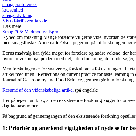
smagspræferencer
kræsenhed
smagsudvikling
Vis udskriftsvenlig side
Læs mere
Smag #05: Madmodige Børn
Nyhed om forskning
Mange forældre vil gerne vide, hvordan de støtte
men smagsforsker Annemarie Olsen peger nu på, at forskningen bør g
Børns madvalg kan fylde meget for forældre og andre voksne, der ha
hvordan vi kan hjælpe dem med det, i den forskning, der undersøger, 
Men forskningen er for snæver og forskningens fokus trænger til nytæ
artikel med titlen “Reflections on current practice for taste learning i
Journal of Gastronomy and Food Science, gennemgår hun forskningsfel
Resumé af den videnskabelige artikel
(på engelsk)
Her påpeger hun bl.a., at den eksisterende forskning kigger for snæve
dagligdagsrammer.
På baggrund af gennemgangen af den eksisterende forskning opstiller 
1: Prioritér og anerkend vigtigheden af nydelse for 