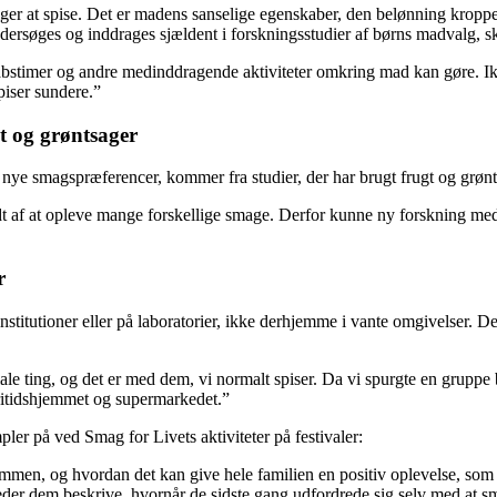
ælger at spise. Det er madens sanselige egenskaber, den belønning krop
ndersøges og inddrages sjældent i forskningsstudier af børns madvalg, 
timer og andre medinddragende aktiviteter omkring mad kan gøre. Ikke b
piser sundere.”
gt og grøntsager
af nye smagspræferencer, kommer fra studier, der har brugt frugt og g
t af at opleve mange forskellige smage. Derfor kunne ny forskning med 
r
stitutioner eller på laboratorier, ikke derhjemme i vante omgivelser. De
e ting, og det er med dem, vi normalt spiser. Da vi spurgte en gruppe bø
ritidshjemmet og supermarkedet.”
er på ved Smag for Livets aktiviteter på festivaler:
mmen, og hvordan det kan give hele familien en positiv oplevelse, som
eder dem beskrive, hvornår de sidste gang udfordrede sig selv med at sma