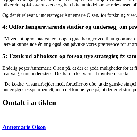
bliver de typisk overraskede og kan ikke umiddelbart se relevansen af 
Og det ér relevant, understreger Annemarie Olsen, for forskning viser
4: Udfør længerevarende studier og undersøg, om præf
”Vi ved, at børns madvaner i nogen grad hænger ved til ungdommen. Me
lære at kunne lide én ting også kan påvirke vores præference for andr
5: Tænk ud af boksen og forsøg nye strategier, fx s
Endelig peger Annemarie Olsen på, at der er gode muligheder for at f
madvalg, som undersøges. Det kan f.eks. være at involvere kokke.
”De kokke, vi samarbejder med, fortæller os ofte, at de ganske simpelt 
undersøges eksperimentelt, men det kunne tyde på, at der er et stort 
Omtalt i artiklen
Annemarie Olsen