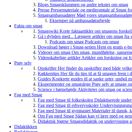
Blogs
Smagsklummen og andre tekster om smag
Presse
Pressemateriale og medieomtale af Smag fo
Smagsambassadører
Mød vores smagsambassadører
Eksemper på ambassadørarbejde
Fakta om smag
Smagswiki
Korte faktaartikler om smagens forskel
Gå i dybden med...
Længere artikler om smag fra v
Podcasts om smag
Podcasts om smag
Download bøger i Smag-serien
Hent en gratis e-bo
Videoer om smag
Om smag, mundfølelse, sanserne, 
Videnskabelige artikler
Artikler om forskning og f
Prøv selv
Opskrifter
Her finder du opskrifter med både vel
Køkkentips
Her får du tips til at få smagen frem i
Guides
Konkrete guides til at sanke urter, undgå 
Eksperimenter og smagslege
Prøv selv at smage o
Science i børnehøjde
Aktiviteter om smag og scie
Fag med Smag
Fag med Smag til folkeskolen
Didaktiserede underv
Fag med Smag til erhvervsskoler
Undervisningsmate
Fag med Smag til gymnasiet
Materialer til dansk,
Om Fag med Smag
Sådan kan vi lære med og gen
Didaktisk hjørne
Smagsdidaktik og undervisning a
Didaktikken
Redaktionen