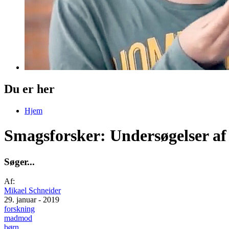
Du er her
Hjem
Smagsforsker: Undersøgelser af
S
ø
g
e
r
.
.
.
Af:
Mikael Schneider
29. januar - 2019
forskning
madmod
børn