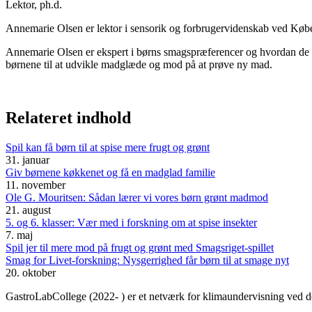
Lektor, ph.d.
Annemarie Olsen er lektor i sensorik og forbrugervidenskab ved Køb
Annemarie Olsen er ekspert i børns smagspræferencer og hvordan de 
børnene til at udvikle madglæde og mod på at prøve ny mad.
Relateret indhold
Spil kan få børn til at spise mere frugt og grønt
31. januar
Giv børnene køkkenet og få en madglad familie
11. november
Ole G. Mouritsen: Sådan lærer vi vores børn grønt madmod
21. august
5. og 6. klasser: Vær med i forskning om at spise insekter
7. maj
Spil jer til mere mod på frugt og grønt med Smagsriget-spillet
Smag for Livet-forskning: Nysgerrighed får børn til at smage nyt
20. oktober
GastroLabCollege (2022- ) er et netværk for klimaundervisning ved de