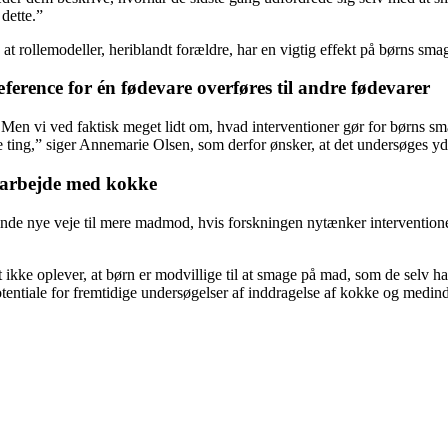
dette.”
, at rollemodeller, heriblandt forældre, har en vigtig effekt på børns 
erence for én fødevare overføres til andre fødevarer
n vi ved faktisk meget lidt om, hvad interventioner gør for børns smag
e ting,” siger Annemarie Olsen, som derfor ønsker, at det undersøges yd
amarbejde med kokke
inde nye veje til mere madmod, hvis forskningen nytænker interventione
ikke oplever, at børn er modvillige til at smage på mad, som de selv har
potentiale for fremtidige undersøgelser af inddragelse af kokke og medi