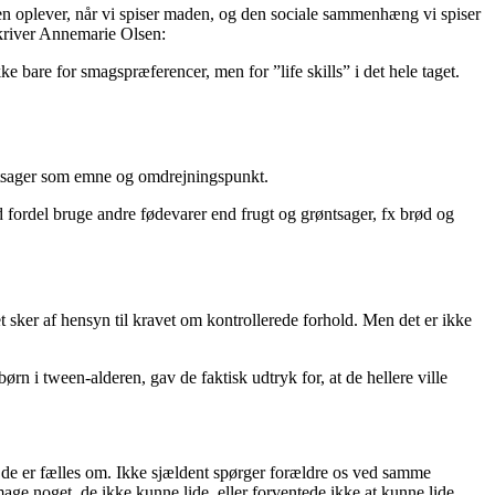
pen oplever, når vi spiser maden, og den sociale sammenhæng vi spiser
skriver Annemarie Olsen:
are for smagspræferencer, men for ”life skills” i det hele taget.
røntsager som emne og omdrejningspunkt.
fordel bruge andre fødevarer end frugt og grøntsager, fx brød og
t sker af hensyn til kravet om kontrollerede forhold. Men det er ikke
rn i tween-alderen, gav de faktisk udtryk for, at de hellere ville
 de er fælles om. Ikke sjældent spørger forældre os ved samme
ge noget, de ikke kunne lide, eller forventede ikke at kunne lide,