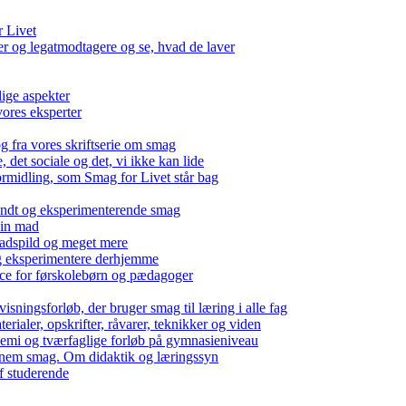
r Livet
 og legatmodtagere og se, hvad de laver
lige aspekter
ores eksperter
g fra vores skriftserie om smag
det sociale og det, vi ikke kan lide
ormidling, som Smag for Livet står bag
kendt og eksperimenterende smag
 din mad
madspild og meget mere
g eksperimentere derhjemme
nce for førskolebørn og pædagoger
isningsforløb, der bruger smag til læring i alle fag
rialer, opskrifter, råvarer, teknikker og viden
 kemi og tværfaglige forløb på gymnasieniveau
nem smag. Om didaktik og læringssyn
f studerende