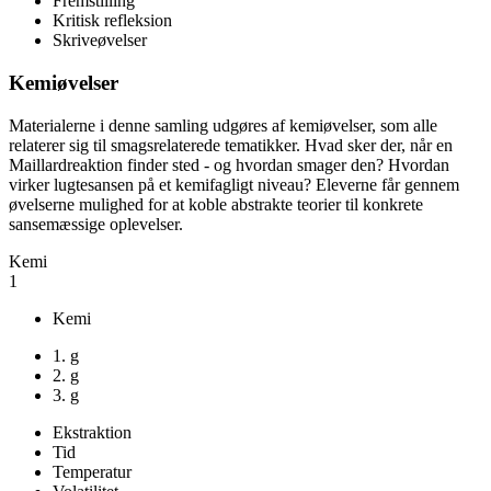
Fremstilling
Kritisk refleksion
Skriveøvelser
Kemiøvelser
Materialerne i denne samling udgøres af kemiøvelser, som alle
relaterer sig til smagsrelaterede tematikker. Hvad sker der, når en
Maillardreaktion finder sted - og hvordan smager den? Hvordan
virker lugtesansen på et kemifagligt niveau? Eleverne får gennem
øvelserne mulighed for at koble abstrakte teorier til konkrete
sansemæssige oplevelser.
Kemi
1
Kemi
1. g
2. g
3. g
Ekstraktion
Tid
Temperatur