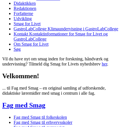
Didaktikken
Redaktionen
Forfatterne
Udvikling
Smag for Livet
GastroLabCollege
Klimaundervisning i GastroLabCollege
Kontakt
Kontaktinformationer for Smag for Livet og
GastroLabCollege
Om Smag for Livet
Søg
Vil du have nyt om smag inden for forskning, håndværk og
undervisning? Tilmeld dig Smag for Livets nyhedsbrev
her
.
Velkommen!
... til Fag med Smag – en original samling af udforskende,
didaktiske læremidler med smag i centrum i alle fag.
Fag med Smag
Fag med Smag til folkeskolen
Fag med Smag til erhvervsskoler