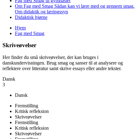
Fag med Smag til gymnasiet
Om Fag med Smag
Sådan kan vi lære med og gennem smag.
Om didaktik og læringssyn
Didaktisk hjørne
Hjem
Fag med Smag
Du er her
Skriveøvelser
Her finder du små skriveøvelser, der kan bruges i
danskundervisningen. Brug smag og sanser til at analysere og
reflektere over litteratur samt skrive essays eller andre tekster.
Dansk
3
Dansk
Fremstilling
Kritisk refleksion
Skriveøvelser
Fremstilling
Kritisk refleksion
Skriveøvelser