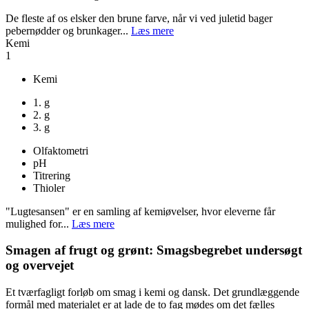
De fleste af os elsker den brune farve, når vi ved juletid bager
pebernødder og brunkager...
Læs mere
Kemi
1
Kemi
1. g
2. g
3. g
Olfaktometri
pH
Titrering
Thioler
"Lugtesansen" er en samling af kemiøvelser, hvor eleverne får
mulighed for...
Læs mere
Smagen af frugt og grønt: Smagsbegrebet undersøgt
og overvejet
Et tværfagligt forløb om smag i kemi og dansk. Det grundlæggende
formål med materialet er at lade de to fag mødes om det fælles