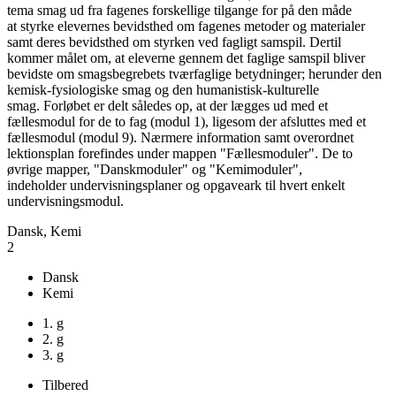
tema smag ud fra fagenes forskellige tilgange for på den måde
at styrke elevernes bevidsthed om fagenes metoder og materialer
samt deres bevidsthed om styrken ved fagligt samspil. Dertil
kommer målet om, at eleverne gennem det faglige samspil bliver
bevidste om smagsbegrebets tværfaglige betydninger; herunder den
kemisk-fysiologiske smag og den humanistisk-kulturelle
smag. Forløbet er delt således op, at der lægges ud med et
fællesmodul for de to fag (modul 1), ligesom der afsluttes med et
fællesmodul (modul 9). Nærmere information samt overordnet
lektionsplan forefindes under mappen "Fællesmoduler". De to
øvrige mapper, "Danskmoduler" og "Kemimoduler",
indeholder undervisningsplaner og opgaveark til hvert enkelt
undervisningsmodul.
Dansk, Kemi
2
Dansk
Kemi
1. g
2. g
3. g
Tilbered