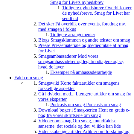
Smag for Livets nyhedsbrev
Tidligere nyhedsbreve
Overblik over
de nyhedsbreve, Smag for Livet har
sendt ud
Det sker
Få overblik over events, foredrag mv.
med smagen i fokus
Tidligere arrangementer
Blogs
Smagsklummen og andre tekster om smag
Presse
Pressemateriale og medieomtale af Smag
for Livet
Smagsambassadører
Mød vores
smagsambassadører og legatmodtagere og se,
hvad de laver
Eksemper på ambassadørarbejde
Fakta om smag
Smagswiki
Korte faktaartikler om smagens
forskellige aspekter
Gå i dybden med...
Længere artikler om smag fra
vores eksperter
Podcasts om smag
Podcasts om smag
Download bøger i Smag-serien
Hent en gratis e-
bog fra vores skriftserie om smag
Videoer om smag
Om smag, mundfølelse,
sanserne, det sociale og det, vi ikke kan lide
Videnskabelige artikler
Artikler om forskning og