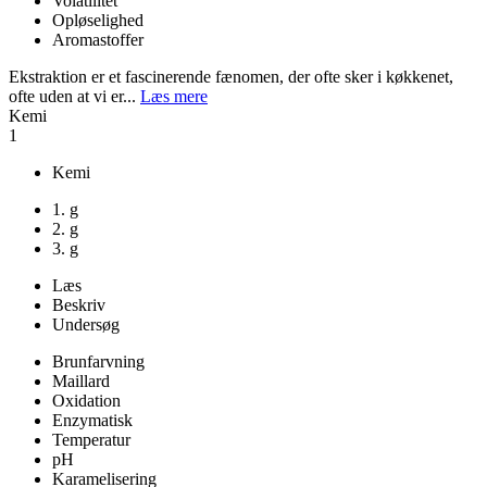
Volatilitet
Opløselighed
Aromastoffer
Ekstraktion er et fascinerende fænomen, der ofte sker i køkkenet,
ofte uden at vi er...
Læs mere
Kemi
1
Kemi
1. g
2. g
3. g
Læs
Beskriv
Undersøg
Brunfarvning
Maillard
Oxidation
Enzymatisk
Temperatur
pH
Karamelisering