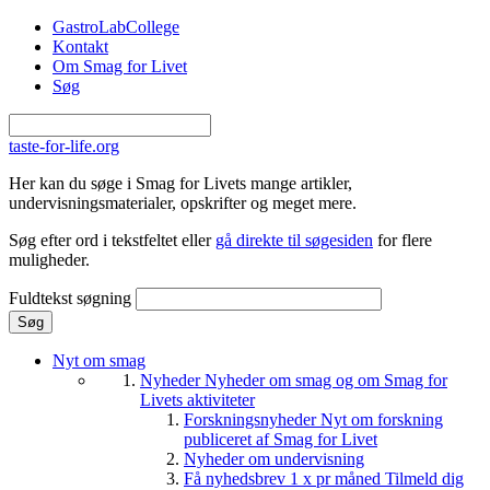
Gå til hovedindhold
GastroLabCollege
Kontakt
Om Smag for Livet
Søg
taste-for-life.org
Her kan du søge i Smag for Livets mange artikler,
undervisningsmaterialer, opskrifter og meget mere.
Søg efter ord i tekstfeltet eller
gå direkte til søgesiden
for flere
muligheder.
Fuldtekst søgning
Nyt om smag
Nyheder
Nyheder om smag og om Smag for
Livets aktiviteter
Forskningsnyheder
Nyt om forskning
publiceret af Smag for Livet
Nyheder om undervisning
Få nyhedsbrev 1 x pr måned
Tilmeld dig