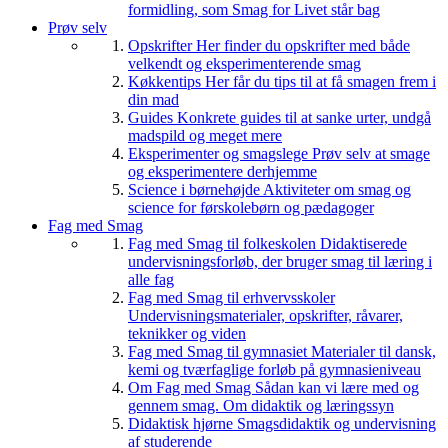
formidling, som Smag for Livet står bag
Prøv selv
Opskrifter
Her finder du opskrifter med både
velkendt og eksperimenterende smag
Køkkentips
Her får du tips til at få smagen frem i
din mad
Guides
Konkrete guides til at sanke urter, undgå
madspild og meget mere
Eksperimenter og smagslege
Prøv selv at smage
og eksperimentere derhjemme
Science i børnehøjde
Aktiviteter om smag og
science for førskolebørn og pædagoger
Fag med Smag
Fag med Smag til folkeskolen
Didaktiserede
undervisningsforløb, der bruger smag til læring i
alle fag
Fag med Smag til erhvervsskoler
Undervisningsmaterialer, opskrifter, råvarer,
teknikker og viden
Fag med Smag til gymnasiet
Materialer til dansk,
kemi og tværfaglige forløb på gymnasieniveau
Om Fag med Smag
Sådan kan vi lære med og
gennem smag. Om didaktik og læringssyn
Didaktisk hjørne
Smagsdidaktik og undervisning
af studerende