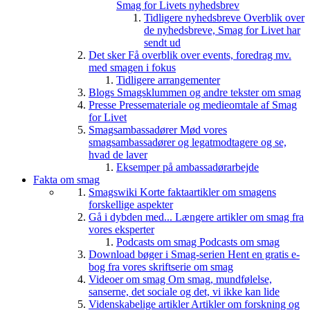
Smag for Livets nyhedsbrev
Tidligere nyhedsbreve
Overblik over
de nyhedsbreve, Smag for Livet har
sendt ud
Det sker
Få overblik over events, foredrag mv.
med smagen i fokus
Tidligere arrangementer
Blogs
Smagsklummen og andre tekster om smag
Presse
Pressemateriale og medieomtale af Smag
for Livet
Smagsambassadører
Mød vores
smagsambassadører og legatmodtagere og se,
hvad de laver
Eksemper på ambassadørarbejde
Fakta om smag
Smagswiki
Korte faktaartikler om smagens
forskellige aspekter
Gå i dybden med...
Længere artikler om smag fra
vores eksperter
Podcasts om smag
Podcasts om smag
Download bøger i Smag-serien
Hent en gratis e-
bog fra vores skriftserie om smag
Videoer om smag
Om smag, mundfølelse,
sanserne, det sociale og det, vi ikke kan lide
Videnskabelige artikler
Artikler om forskning og