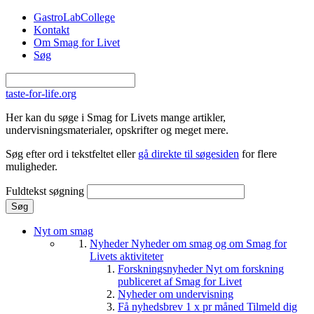
Gå til hovedindhold
GastroLabCollege
Kontakt
Om Smag for Livet
Søg
taste-for-life.org
Her kan du søge i Smag for Livets mange artikler,
undervisningsmaterialer, opskrifter og meget mere.
Søg efter ord i tekstfeltet eller
gå direkte til søgesiden
for flere
muligheder.
Fuldtekst søgning
Nyt om smag
Nyheder
Nyheder om smag og om Smag for
Livets aktiviteter
Forskningsnyheder
Nyt om forskning
publiceret af Smag for Livet
Nyheder om undervisning
Få nyhedsbrev 1 x pr måned
Tilmeld dig