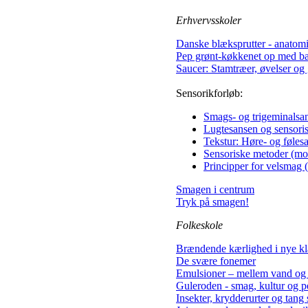
Erhvervsskoler
Danske blæksprutter - anatomi
Pep grønt-køkkenet op med bæ
Saucer: Stamtræer, øvelser og 
Sensorikforløb:
Smags- og trigeminalsa
Lugtesansen og sensori
Tekstur: Høre- og føles
Sensoriske metoder (mo
Principper for velsmag 
Smagen i centrum
Tryk på smagen!​
Folkeskole
Brændende kærlighed i nye k
De svære fonemer
Emulsioner – mellem vand og 
Guleroden - smag, kultur og p
Insekter, krydderurter og tang