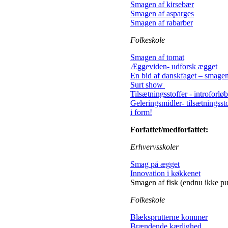
Smagen af kirsebær
Smagen af asparges
Smagen af rabarber
Folkeskole
Smagen af tomat
Æggeviden- udforsk ægget
En bid af danskfaget – smagen
Surt show
Tilsætningsstoffer - introforløb
Geleringsmidler- tilsætningsst
i form!
Forfattet/medforfattet:
Erhvervsskoler
Smag på ægget
Innovation i køkkenet
Smagen af fisk (endnu ikke pu
Folkeskole
Blæksprutterne kommer
Brændende kærlighed