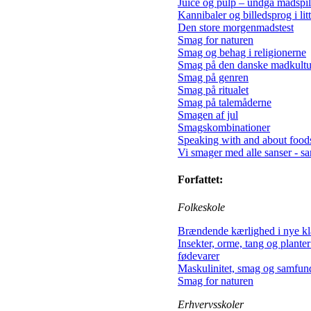
Juice og pulp – undgå madspi
Kannibaler og billedsprog i lit
Den store morgenmadstest
Smag for naturen
Smag og behag i religionerne
Smag på den danske madkultur
Smag på genren
Smag på ritualet
Smag på talemåderne
Smagen af jul
Smagskombinationer
Speaking with and about food
Vi smager med alle sanser - sa
Forfattet:
Folkeskole
Brændende kærlighed i nye k
Insekter, orme, tang og plante
fødevarer​
Maskulinitet, smag og samfun
Smag for naturen
Erhvervsskoler