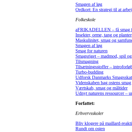
Smagen af løg
Ordkort: En strategi til at arb
Folkeskole
aFRIKADELLEN – få smag for
Insekter, orme, tang og planter
Maskulinitet, smag og samfun
Smagen af løg
Smag for naturen
Smagsriget – madmod, spil og
Tilsmagning
Tilsætningsstoffer – introforløb
Turbo-budding
Udforsk Danmarks Smagsskat
Videnskaben bag ostens smag
Værtskab, smag og måltider
Udnyt naturens ressourcer – 
Forfattet:
Erhvervsskoler
Bliv klogere på maillard-reakt
Rundt om osten