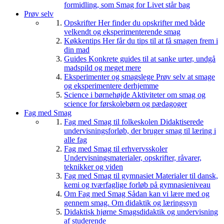
formidling, som Smag for Livet står bag
Prøv selv
Opskrifter
Her finder du opskrifter med både
velkendt og eksperimenterende smag
Køkkentips
Her får du tips til at få smagen frem i
din mad
Guides
Konkrete guides til at sanke urter, undgå
madspild og meget mere
Eksperimenter og smagslege
Prøv selv at smage
og eksperimentere derhjemme
Science i børnehøjde
Aktiviteter om smag og
science for førskolebørn og pædagoger
Fag med Smag
Fag med Smag til folkeskolen
Didaktiserede
undervisningsforløb, der bruger smag til læring i
alle fag
Fag med Smag til erhvervsskoler
Undervisningsmaterialer, opskrifter, råvarer,
teknikker og viden
Fag med Smag til gymnasiet
Materialer til dansk,
kemi og tværfaglige forløb på gymnasieniveau
Om Fag med Smag
Sådan kan vi lære med og
gennem smag. Om didaktik og læringssyn
Didaktisk hjørne
Smagsdidaktik og undervisning
af studerende