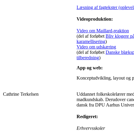
Læsning af fagtekster (oplevel
Videoproduktion:
Video om Maillard-reaktion
(del af forløbet
Bliv klogere p
karamellisering
)
Video om udskæring
(del af forløbet
Danske blækspr
tilberedning
)
App og web:
Konceptudvikling, layout og p
Cathrine Terkelsen
Uddannet folkeskolelærer med l
madkundskab. Derudover cand
dansk fra DPU Aarhus Univers
Redigeret:
Erhvervsskoler