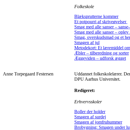
Folkeskole
Blæksprutterne kommer
Et potpourri af skriveøvelser
Smag med alle sanser – sanse-
Smag med alle sanser – oplev
Smag, overskudsmad og et he
Smagen af jul
Metodekort: Et læremiddel o
Æbler – tilberedning og sorter
Æggeviden – udforsk ægget
Anne Torpegaard Festersen
Uddannet folkeskolelærer. De
DPU Aarhus Universitet.
Redigeret:
Erhvervsskoler
Boller der holder
Smagen af surdej
Smagen af jomfruhummer
Brobygning: Smagen under lu