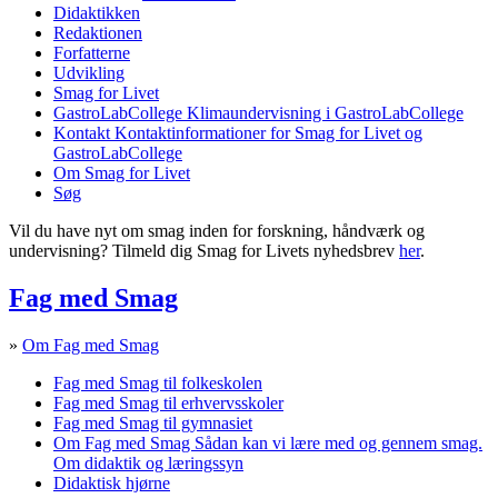
Didaktikken
Redaktionen
Forfatterne
Udvikling
Smag for Livet
GastroLabCollege
Klimaundervisning i GastroLabCollege
Kontakt
Kontaktinformationer for Smag for Livet og
GastroLabCollege
Om Smag for Livet
Søg
Vil du have nyt om smag inden for forskning, håndværk og
undervisning? Tilmeld dig Smag for Livets nyhedsbrev
her
.
Fag med Smag
»
Om Fag med Smag
Fag med Smag til folkeskolen
Fag med Smag til erhvervsskoler
Fag med Smag til gymnasiet
Om Fag med Smag
Sådan kan vi lære med og gennem smag.
Om didaktik og læringssyn
Didaktisk hjørne