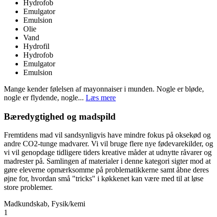
Hydrofob
Emulgator
Emulsion
Olie
Vand
Hydrofil
Hydrofob
Emulgator
Emulsion
Mange kender følelsen af mayonnaiser i munden. Nogle er bløde,
nogle er flydende, nogle...
Læs mere
Bæredygtighed og madspild
Fremtidens mad vil sandsynligvis have mindre fokus på oksekød og
andre CO2-tunge madvarer. Vi vil bruge flere nye fødevarekilder, og
vi vil genopdage tidligere tiders kreative måder at udnytte råvarer og
madrester på. Samlingen af materialer i denne kategori sigter mod at
gøre eleverne opmærksomme på problematikkerne samt åbne deres
øjne for, hvordan små "tricks" i køkkenet kan være med til at løse
store problemer.
Madkundskab, Fysik/kemi
1