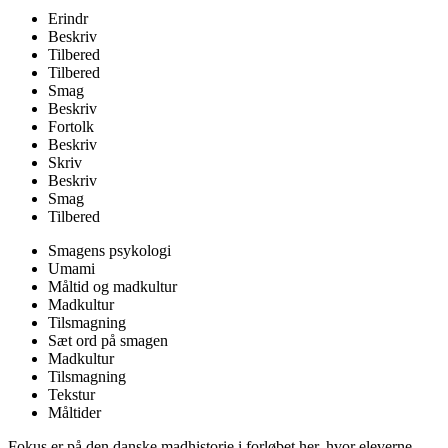
Erindr
Beskriv
Tilbered
Tilbered
Smag
Beskriv
Fortolk
Beskriv
Skriv
Beskriv
Smag
Tilbered
Smagens psykologi
Umami
Måltid og madkultur
Madkultur
Tilsmagning
Sæt ord på smagen
Madkultur
Tilsmagning
Tekstur
Måltider
Fokus er på den danske madhistorie i forløbet her, hvor eleverne