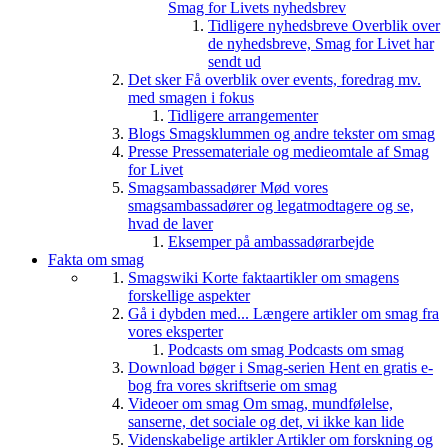
Smag for Livets nyhedsbrev
Tidligere nyhedsbreve
Overblik over
de nyhedsbreve, Smag for Livet har
sendt ud
Det sker
Få overblik over events, foredrag mv.
med smagen i fokus
Tidligere arrangementer
Blogs
Smagsklummen og andre tekster om smag
Presse
Pressemateriale og medieomtale af Smag
for Livet
Smagsambassadører
Mød vores
smagsambassadører og legatmodtagere og se,
hvad de laver
Eksemper på ambassadørarbejde
Fakta om smag
Smagswiki
Korte faktaartikler om smagens
forskellige aspekter
Gå i dybden med...
Længere artikler om smag fra
vores eksperter
Podcasts om smag
Podcasts om smag
Download bøger i Smag-serien
Hent en gratis e-
bog fra vores skriftserie om smag
Videoer om smag
Om smag, mundfølelse,
sanserne, det sociale og det, vi ikke kan lide
Videnskabelige artikler
Artikler om forskning og