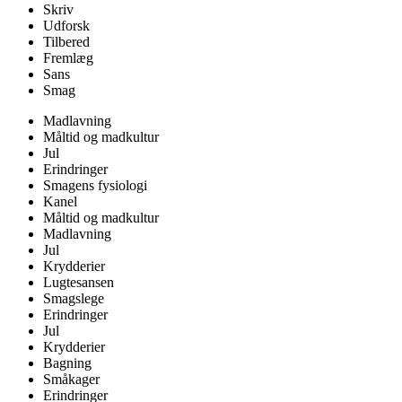
Skriv
Udforsk
Tilbered
Fremlæg
Sans
Smag
Madlavning
Måltid og madkultur
Jul
Erindringer
Smagens fysiologi
Kanel
Måltid og madkultur
Madlavning
Jul
Krydderier
Lugtesansen
Smagslege
Erindringer
Jul
Krydderier
Bagning
Småkager
Erindringer