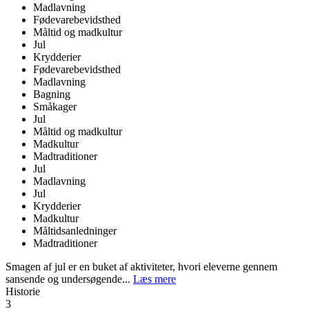
Madlavning
Fødevarebevidsthed
Måltid og madkultur
Jul
Krydderier
Fødevarebevidsthed
Madlavning
Bagning
Småkager
Jul
Måltid og madkultur
Madkultur
Madtraditioner
Jul
Madlavning
Jul
Krydderier
Madkultur
Måltidsanledninger
Madtraditioner
Smagen af jul er en buket af aktiviteter, hvori eleverne gennem
sansende og undersøgende...
Læs mere
Historie
3