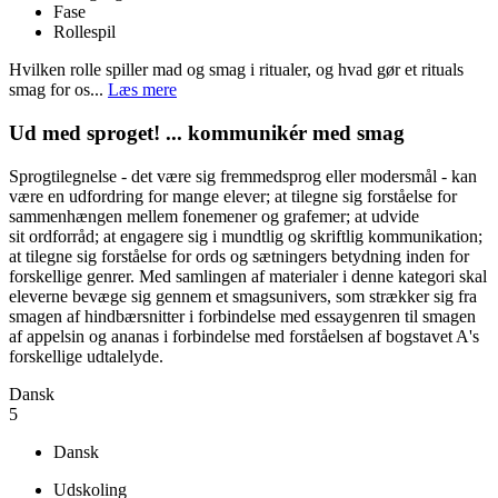
Fase
Rollespil
Hvilken rolle spiller mad og smag i ritualer, og hvad gør et rituals
smag for os...
Læs mere
Ud med sproget! ... kommunikér med smag
Sprogtilegnelse - det være sig fremmedsprog eller modersmål - kan
være en udfordring for mange elever; at tilegne sig forståelse for
sammenhængen mellem fonemener og grafemer; at udvide
sit ordforråd; at engagere sig i mundtlig og skriftlig kommunikation;
at tilegne sig forståelse for ords og sætningers betydning inden for
forskellige genrer. Med samlingen af materialer i denne kategori skal
eleverne bevæge sig gennem et smagsunivers, som strækker sig fra
smagen af hindbærsnitter i forbindelse med essaygenren til smagen
af appelsin og ananas i forbindelse med forståelsen af bogstavet A's
forskellige udtalelyde.
Dansk
5
Dansk
Udskoling