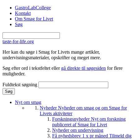
Gå til hovedindhold
GastroLabCollege
Kontakt
Om Smag for Livet
Søg
taste-for-life.org
Her kan du søge i Smag for Livets mange artikler,
undervisningsmaterialer, opskrifter og meget mere.
Søg efter ord i tekstfeltet eller
gå direkte til søgesiden
for flere
muligheder.
Fuldtekst søgning
Nyt om smag
Nyheder
Nyheder om smag og om Smag for
Livets aktiviteter
Forskningsnyheder
Nyt om forskning
publiceret af Smag for Livet
Nyheder om undervisning
Få nyhedsbrev 1 x pr måned
Tilmeld dig