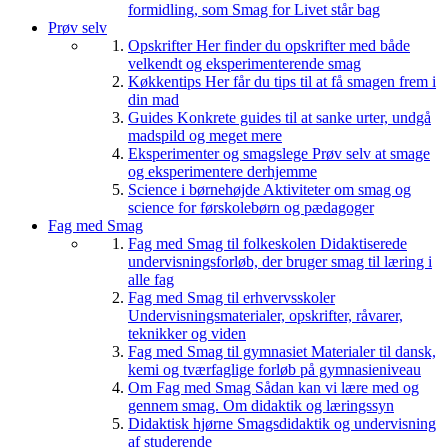
formidling, som Smag for Livet står bag
Prøv selv
Opskrifter
Her finder du opskrifter med både
velkendt og eksperimenterende smag
Køkkentips
Her får du tips til at få smagen frem i
din mad
Guides
Konkrete guides til at sanke urter, undgå
madspild og meget mere
Eksperimenter og smagslege
Prøv selv at smage
og eksperimentere derhjemme
Science i børnehøjde
Aktiviteter om smag og
science for førskolebørn og pædagoger
Fag med Smag
Fag med Smag til folkeskolen
Didaktiserede
undervisningsforløb, der bruger smag til læring i
alle fag
Fag med Smag til erhvervsskoler
Undervisningsmaterialer, opskrifter, råvarer,
teknikker og viden
Fag med Smag til gymnasiet
Materialer til dansk,
kemi og tværfaglige forløb på gymnasieniveau
Om Fag med Smag
Sådan kan vi lære med og
gennem smag. Om didaktik og læringssyn
Didaktisk hjørne
Smagsdidaktik og undervisning
af studerende