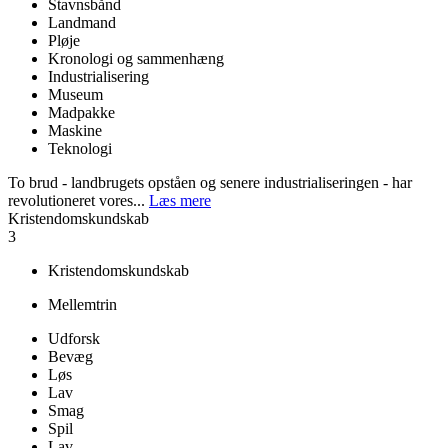
Stavnsbånd
Landmand
Pløje
Kronologi og sammenhæng
Industrialisering
Museum
Madpakke
Maskine
Teknologi
To brud - landbrugets opståen og senere industrialiseringen - har
revolutioneret vores...
Læs mere
Kristendomskundskab
3
Kristendomskundskab
Mellemtrin
Udforsk
Bevæg
Løs
Lav
Smag
Spil
Lav