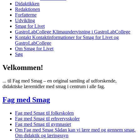
Didaktikken
Redaktionen
Forfatterne
Udvikling
Smag for Livet
GastroLabCollege
Klimaundervisning i GastroLabCollege
Kontakt
Kontaktinformationer for Smag for Livet og
GastroLabCollege
Om Smag for Livet
Søg
Velkommen!
... til Fag med Smag – en original samling af udforskende,
didaktiske læremidler med smag i centrum i alle fag.
Fag med Smag
Fag med Smag til folkeskolen
Fag med Smag til erhvervsskoler
Fag med Smag til gymnasiet
Om Fag med Smag
Sådan kan vi lære med og gennem smag.
Om didaktik og læringssyn