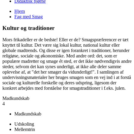
Didaktisk hjørne
Hjem
Fag med Smag
Du er her
Kultur og traditioner
Mors frikadeller er de bedste! Eller er de? Smagspræferencer er tæt
knyttet til kultur. Det være sig lokal kultur, national kultur eller
globale madtrends. Og disse er igen forankret i traditioner, herunder
religiøse, sociale og økonomiske. Med andre ord: det, som er
populære madretter og smage ét sted, er det ikke nødvendigvis andre
steder, selvom det kan synes underligt, at ikke alle deler samme
oplevelse af, at "det her smager da vidunderligt!". I samlingen af
undervisningsmaterialer her bruges smagen som en vej ind i at forstå
sociale og kulturelle forskelle og deres udspring, ligesom der
konkret arbejdes med forståelse for smagstraditioner i f.eks. julen.
Madkundskab
4
Madkundskab
Udskoling
Mellemtrin