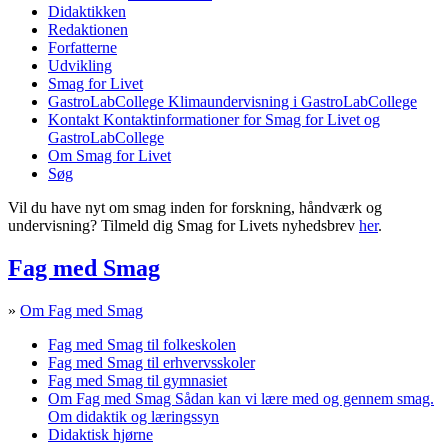
Didaktikken
Redaktionen
Forfatterne
Udvikling
Smag for Livet
GastroLabCollege
Klimaundervisning i GastroLabCollege
Kontakt
Kontaktinformationer for Smag for Livet og
GastroLabCollege
Om Smag for Livet
Søg
Vil du have nyt om smag inden for forskning, håndværk og
undervisning? Tilmeld dig Smag for Livets nyhedsbrev
her
.
Fag med Smag
»
Om Fag med Smag
Fag med Smag til folkeskolen
Fag med Smag til erhvervsskoler
Fag med Smag til gymnasiet
Om Fag med Smag
Sådan kan vi lære med og gennem smag.
Om didaktik og læringssyn
Didaktisk hjørne