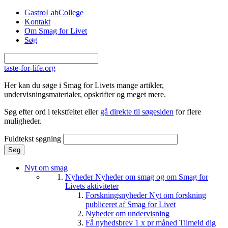
Gå til hovedindhold
GastroLabCollege
Kontakt
Om Smag for Livet
Søg
taste-for-life.org
Her kan du søge i Smag for Livets mange artikler,
undervisningsmaterialer, opskrifter og meget mere.
Søg efter ord i tekstfeltet eller
gå direkte til søgesiden
for flere
muligheder.
Fuldtekst søgning
Nyt om smag
Nyheder
Nyheder om smag og om Smag for
Livets aktiviteter
Forskningsnyheder
Nyt om forskning
publiceret af Smag for Livet
Nyheder om undervisning
Få nyhedsbrev 1 x pr måned
Tilmeld dig