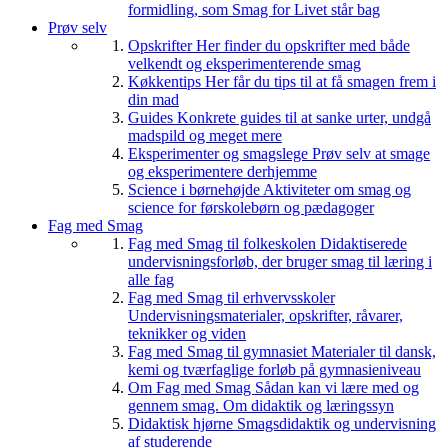
formidling, som Smag for Livet står bag
Prøv selv
Opskrifter
Her finder du opskrifter med både
velkendt og eksperimenterende smag
Køkkentips
Her får du tips til at få smagen frem i
din mad
Guides
Konkrete guides til at sanke urter, undgå
madspild og meget mere
Eksperimenter og smagslege
Prøv selv at smage
og eksperimentere derhjemme
Science i børnehøjde
Aktiviteter om smag og
science for førskolebørn og pædagoger
Fag med Smag
Fag med Smag til folkeskolen
Didaktiserede
undervisningsforløb, der bruger smag til læring i
alle fag
Fag med Smag til erhvervsskoler
Undervisningsmaterialer, opskrifter, råvarer,
teknikker og viden
Fag med Smag til gymnasiet
Materialer til dansk,
kemi og tværfaglige forløb på gymnasieniveau
Om Fag med Smag
Sådan kan vi lære med og
gennem smag. Om didaktik og læringssyn
Didaktisk hjørne
Smagsdidaktik og undervisning
af studerende