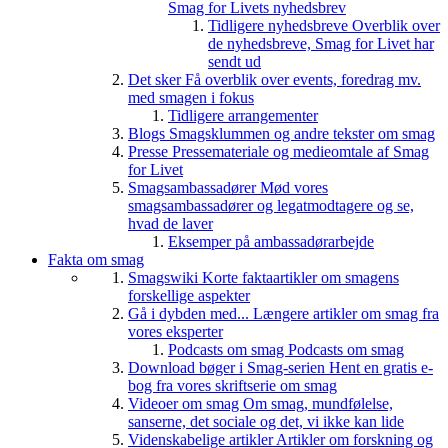
Smag for Livets nyhedsbrev
Tidligere nyhedsbreve
Overblik over
de nyhedsbreve, Smag for Livet har
sendt ud
Det sker
Få overblik over events, foredrag mv.
med smagen i fokus
Tidligere arrangementer
Blogs
Smagsklummen og andre tekster om smag
Presse
Pressemateriale og medieomtale af Smag
for Livet
Smagsambassadører
Mød vores
smagsambassadører og legatmodtagere og se,
hvad de laver
Eksemper på ambassadørarbejde
Fakta om smag
Smagswiki
Korte faktaartikler om smagens
forskellige aspekter
Gå i dybden med...
Længere artikler om smag fra
vores eksperter
Podcasts om smag
Podcasts om smag
Download bøger i Smag-serien
Hent en gratis e-
bog fra vores skriftserie om smag
Videoer om smag
Om smag, mundfølelse,
sanserne, det sociale og det, vi ikke kan lide
Videnskabelige artikler
Artikler om forskning og