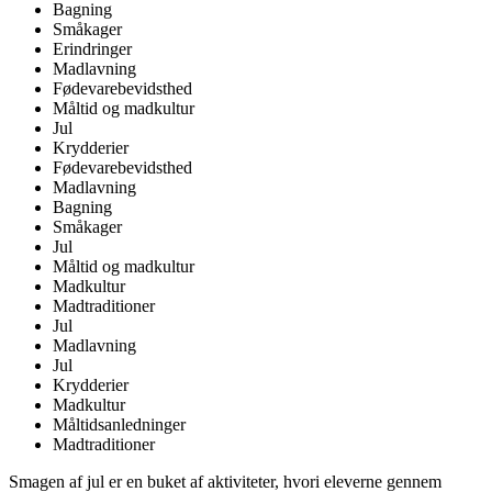
Bagning
Småkager
Erindringer
Madlavning
Fødevarebevidsthed
Måltid og madkultur
Jul
Krydderier
Fødevarebevidsthed
Madlavning
Bagning
Småkager
Jul
Måltid og madkultur
Madkultur
Madtraditioner
Jul
Madlavning
Jul
Krydderier
Madkultur
Måltidsanledninger
Madtraditioner
Smagen af jul er en buket af aktiviteter, hvori eleverne gennem