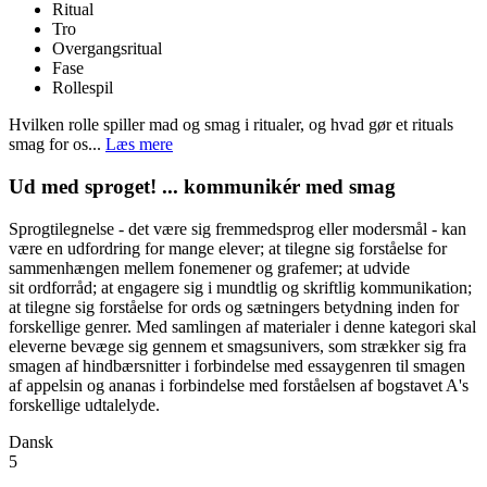
Ritual
Tro
Overgangsritual
Fase
Rollespil
Hvilken rolle spiller mad og smag i ritualer, og hvad gør et rituals
smag for os...
Læs mere
Ud med sproget! ... kommunikér med smag
Sprogtilegnelse - det være sig fremmedsprog eller modersmål - kan
være en udfordring for mange elever; at tilegne sig forståelse for
sammenhængen mellem fonemener og grafemer; at udvide
sit ordforråd; at engagere sig i mundtlig og skriftlig kommunikation;
at tilegne sig forståelse for ords og sætningers betydning inden for
forskellige genrer. Med samlingen af materialer i denne kategori skal
eleverne bevæge sig gennem et smagsunivers, som strækker sig fra
smagen af hindbærsnitter i forbindelse med essaygenren til smagen
af appelsin og ananas i forbindelse med forståelsen af bogstavet A's
forskellige udtalelyde.
Dansk
5