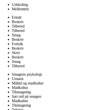
Udskoling
Mellemtrin
Erindr
Beskriv
Tilbered
Tilbered
Smag
Beskriv
Fortolk
Beskriv
Skriv
Beskriv
Smag
Tilbered
Smagens psykologi
Umami
Måltid og madkultur
Madkultur
Tilsmagning
Sæt ord på smagen
Madkultur
Tilsmagning
Tekstur