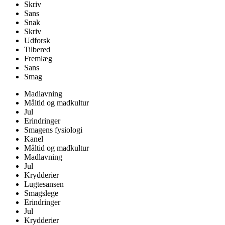
Skriv
Sans
Snak
Skriv
Udforsk
Tilbered
Fremlæg
Sans
Smag
Madlavning
Måltid og madkultur
Jul
Erindringer
Smagens fysiologi
Kanel
Måltid og madkultur
Madlavning
Jul
Krydderier
Lugtesansen
Smagslege
Erindringer
Jul
Krydderier