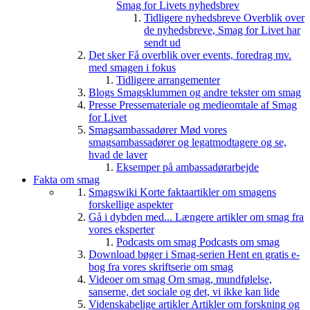
Smag for Livets nyhedsbrev
Tidligere nyhedsbreve
Overblik over
de nyhedsbreve, Smag for Livet har
sendt ud
Det sker
Få overblik over events, foredrag mv.
med smagen i fokus
Tidligere arrangementer
Blogs
Smagsklummen og andre tekster om smag
Presse
Pressemateriale og medieomtale af Smag
for Livet
Smagsambassadører
Mød vores
smagsambassadører og legatmodtagere og se,
hvad de laver
Eksemper på ambassadørarbejde
Fakta om smag
Smagswiki
Korte faktaartikler om smagens
forskellige aspekter
Gå i dybden med...
Længere artikler om smag fra
vores eksperter
Podcasts om smag
Podcasts om smag
Download bøger i Smag-serien
Hent en gratis e-
bog fra vores skriftserie om smag
Videoer om smag
Om smag, mundfølelse,
sanserne, det sociale og det, vi ikke kan lide
Videnskabelige artikler
Artikler om forskning og