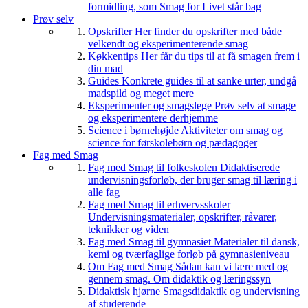
formidling, som Smag for Livet står bag
Prøv selv
Opskrifter
Her finder du opskrifter med både
velkendt og eksperimenterende smag
Køkkentips
Her får du tips til at få smagen frem i
din mad
Guides
Konkrete guides til at sanke urter, undgå
madspild og meget mere
Eksperimenter og smagslege
Prøv selv at smage
og eksperimentere derhjemme
Science i børnehøjde
Aktiviteter om smag og
science for førskolebørn og pædagoger
Fag med Smag
Fag med Smag til folkeskolen
Didaktiserede
undervisningsforløb, der bruger smag til læring i
alle fag
Fag med Smag til erhvervsskoler
Undervisningsmaterialer, opskrifter, råvarer,
teknikker og viden
Fag med Smag til gymnasiet
Materialer til dansk,
kemi og tværfaglige forløb på gymnasieniveau
Om Fag med Smag
Sådan kan vi lære med og
gennem smag. Om didaktik og læringssyn
Didaktisk hjørne
Smagsdidaktik og undervisning
af studerende