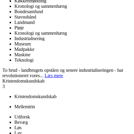
Køkkenmødding
Kronologi og sammenhæng
Bondesamfund
Stavnsbånd
Landmand
Pløje
Kronologi og sammenhæng
Industrialisering
Museum
Madpakke
Maskine
Teknologi
To brud - landbrugets opståen og senere industrialiseringen - har
revolutioneret vores...
Læs mere
Kristendomskundskab
3
Kristendomskundskab
Mellemtrin
Udforsk
Bevæg
Løs
Lav