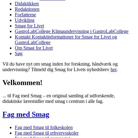
Didaktikken
Redaktionen
Forfatterne
Udvikling
Smag for Livet
GastroLabCollege
Klimaundervisning i GastroLabCollege
Kontakt
Kontaktinformationer for Smag for Livet og
GastroLabCollege
Om Smag for Livet
Søg
Vil du have nyt om smag inden for forskning, håndværk og
undervisning? Tilmeld dig Smag for Livets nyhedsbrev
her
.
Velkommen!
... til Fag med Smag – en original samling af udforskende,
didaktiske læremidler med smag i centrum i alle fag.
Fag med Smag
Fag med Smag til folkeskolen
Fag med Smag til erhvervsskoler