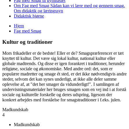
Fag med Smag til gymnasiet
Om Fag med Smag
Sådan kan vi lære med og gennem smag.
Om didaktik og læringssyn
Didaktisk hjørne
Hjem
Fag med Smag
Du er her
Kultur og traditioner
Mors frikadeller er de bedste! Eller er de? Smagspræferencer er tæt
knyttet til kultur. Det være sig lokal kultur, national kultur eller
globale madtrends. Og disse er igen forankret i traditioner, herunder
religiøse, sociale og økonomiske. Med andre ord: det, som er
populære madretter og smage ét sted, er det ikke nødvendigvis andre
steder, selvom det kan synes underligt, at ikke alle deler samme
oplevelse af, at "det her smager da vidunderligt!". I samlingen af
undervisningsmaterialer her bruges smagen som en vej ind i at forstå
sociale og kulturelle forskelle og deres udspring, ligesom der
konkret arbejdes med forståelse for smagstraditioner i f.eks. julen.
Madkundskab
4
Madkundskab