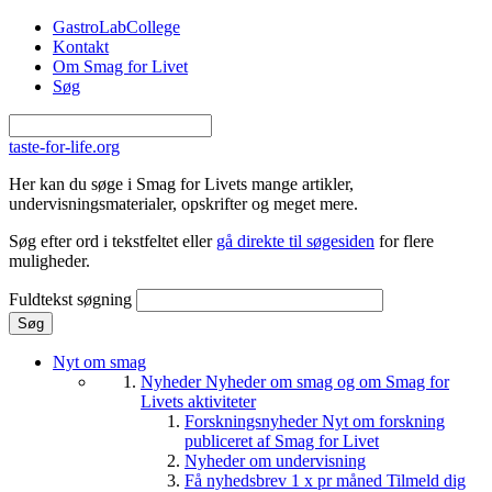
Gå til hovedindhold
GastroLabCollege
Kontakt
Om Smag for Livet
Søg
taste-for-life.org
Her kan du søge i Smag for Livets mange artikler,
undervisningsmaterialer, opskrifter og meget mere.
Søg efter ord i tekstfeltet eller
gå direkte til søgesiden
for flere
muligheder.
Fuldtekst søgning
Nyt om smag
Nyheder
Nyheder om smag og om Smag for
Livets aktiviteter
Forskningsnyheder
Nyt om forskning
publiceret af Smag for Livet
Nyheder om undervisning
Få nyhedsbrev 1 x pr måned
Tilmeld dig