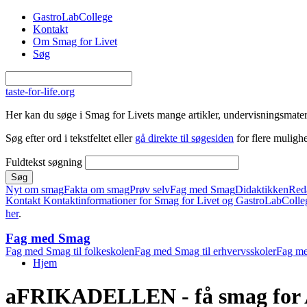
Gå til hovedindhold
GastroLabCollege
Kontakt
Om Smag for Livet
Søg
taste-for-life.org
Her kan du søge i Smag for Livets mange artikler, undervisningsmateri
Søg efter ord i tekstfeltet eller
gå direkte til søgesiden
for flere mulighe
Fuldtekst søgning
Nyt om smag
Fakta om smag
Prøv selv
Fag med Smag
Didaktikken
Red
Kontakt
Kontaktinformationer for Smag for Livet og GastroLabColle
her
.
Fag med Smag
Fag med Smag til folkeskolen
Fag med Smag til erhvervsskoler
Fag me
Hjem
Du er her
aFRIKADELLEN - få smag for 