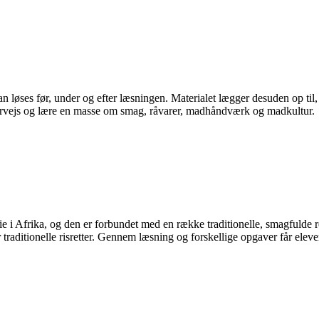
løses før, under og efter læsningen. Materialet lægger desuden op til, at
ervejs og lære en masse om smag, råvarer, madhåndværk og madkultur.
rie i Afrika, og den er forbundet med en række traditionelle, smagfulde 
traditionelle risretter. Gennem læsning og forskellige opgaver får elever
.