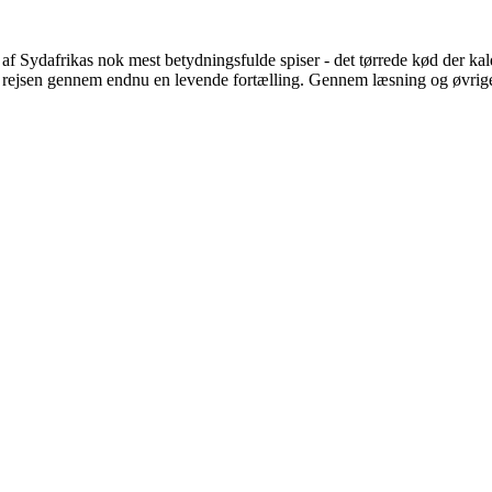
n af Sydafrikas nok mest betydningsfulde spiser - det tørrede kød der kal
e på rejsen gennem endnu en levende fortælling. Gennem læsning og øvri