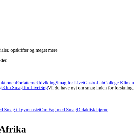
aler, opskrifter og meget mere.
der.
aktionen
Forfatterne
Udvikling
Smag for Livet
GastroLabCollege
Klimau
ge
Om Smag for Livet
Søg
Vil du have nyt om smag inden for forskning
d Smag til gymnasiet
Om Fag med Smag
Didaktisk hjørne
Afrika