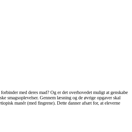
e forbinder med deres mad? Og er det overhovedet muligt at genskabe
iopiske smagsoplevelser. Gennem læsning og de øvrige opgaver skal
 etiopisk manér (med fingrene). Dette danner afsæt for, at eleverne