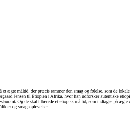
så et ægte måltid, der præcis rammer den smag og følelse, som de lokal
ergaard Jensen til Etiopien i Afrika, hvor han udforsker autentiske et
 restaurant. Og de skal tilberede et etiopisk måltid, som indtages på ægte
måltider og smagsoplevelser.