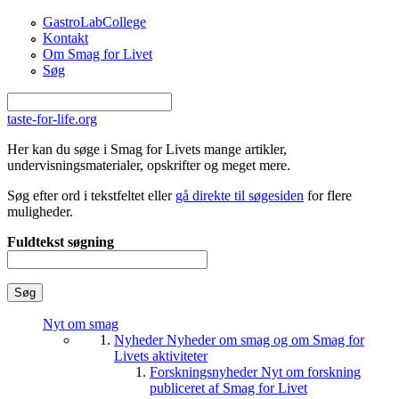
Gå til hovedindhold
GastroLabCollege
Kontakt
Om Smag for Livet
Søg
taste-for-life.org
Her kan du søge i Smag for Livets mange artikler,
undervisningsmaterialer, opskrifter og meget mere.
Søg efter ord i tekstfeltet eller
gå direkte til søgesiden
for flere
muligheder.
Fuldtekst søgning
Nyt om smag
Nyheder
Nyheder om smag og om Smag for
Livets aktiviteter
Forskningsnyheder
Nyt om forskning
publiceret af Smag for Livet