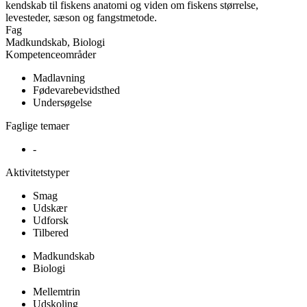
kendskab til fiskens anatomi og viden om fiskens størrelse,
levesteder, sæson og fangstmetode.
Fag
Madkundskab, Biologi
Kompetenceområder
Madlavning
Fødevarebevidsthed
Undersøgelse
Faglige temaer
-
Aktivitetstyper
Smag
Udskær
Udforsk
Tilbered
Madkundskab
Biologi
Mellemtrin
Udskoling