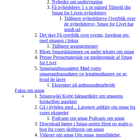
Nyheder om undervisning
Få nyhedsbrev 1 x pr måned
Tilmeld dig
Smag for Livets nyhedsbrev
Tidligere nyhedsbreve
Overblik over
de nyhedsbreve, Smag for Livet har
sendt ud
Det sker
Få overblik over events, foredrag mv.
med smagen i fokus
Tidligere arrangementer
Blogs
Smagsklummen og andre tekster om smag
Presse
Pressemateriale og medieomtale af Smag
for Livet
Smagsambassadører
Mød vores
smagsambassadører og legatmodtagere og se,
hvad de laver
Eksemper på ambassadørarbejde
Fakta om smag
Smagswiki
Korte faktaartikler om smagens
forskellige aspekter
Gå i dybden med...
Længere artikler om smag fra
vores eksperter
Podcasts om smag
Podcasts om smag
Download bøger i Smag-serien
Hent en gratis e-
bog fra vores skriftserie om smag
Videoer om smag
Om smag, mundfølelse,