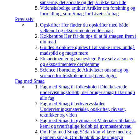
sanserne, det sociale og det, vi ikke kan lide
Videnskabelige artikler
Artikler om forskning og
formidling, som Smag for Livet står bag
Prøv selv
Opskrifter
Her finder du opskrifter med både
velkendt og eksperimenterende smag
Køkkentips
Her får du tips til at få smagen frem i
din mad
Guides
Konkrete guides til at sanke urter, undgå
madspild og meget mere
Eksperimenter og smagslege
Prøv selv at smage
og eksperimentere derhjemme
Science i børnehøjde
Aktiviteter om smag og
science for førskolebørn og pædagoger
Fag med Smag
Fag med Smag til folkeskolen
Didaktiserede
undervisningsforløb, der bruger smag til læring i
alle fag
Fag med Smag til erhvervsskoler
Undervisningsmaterialer, opskrifter, råvarer,
teknikker og viden
Fag med Smag til gymnasiet
Materialer til dansk,
kemi og tværfaglige forløb på gymnasieniveau
Om Fag med Smag
Sådan kan vi lære med og
gennem smag. Om didaktik og læringssyn