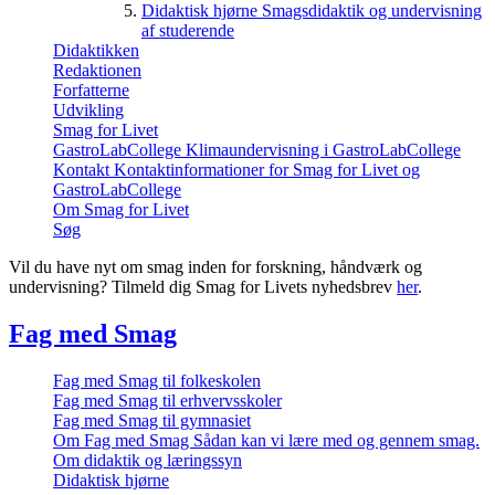
Didaktisk hjørne
Smagsdidaktik og undervisning
af studerende
Didaktikken
Redaktionen
Forfatterne
Udvikling
Smag for Livet
GastroLabCollege
Klimaundervisning i GastroLabCollege
Kontakt
Kontaktinformationer for Smag for Livet og
GastroLabCollege
Om Smag for Livet
Søg
Vil du have nyt om smag inden for forskning, håndværk og
undervisning? Tilmeld dig Smag for Livets nyhedsbrev
her
.
Fag med Smag
Fag med Smag til folkeskolen
Fag med Smag til erhvervsskoler
Fag med Smag til gymnasiet
Om Fag med Smag
Sådan kan vi lære med og gennem smag.
Om didaktik og læringssyn
Didaktisk hjørne