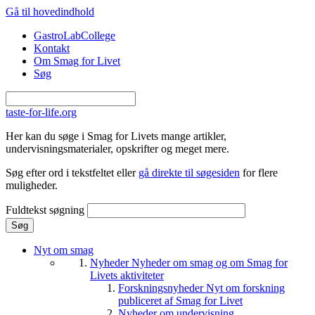
Gå til hovedindhold
GastroLabCollege
Kontakt
Om Smag for Livet
Søg
taste-for-life.org
Her kan du søge i Smag for Livets mange artikler,
undervisningsmaterialer, opskrifter og meget mere.
Søg efter ord i tekstfeltet eller
gå direkte til søgesiden
for flere
muligheder.
Fuldtekst søgning
Nyt om smag
Nyheder
Nyheder om smag og om Smag for
Livets aktiviteter
Forskningsnyheder
Nyt om forskning
publiceret af Smag for Livet
Nyheder om undervisning