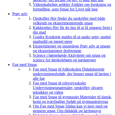
Videnskabelige artikler
Artikler om forskning og
formidling, som Smag for Livet står bag
Prøv selv
Opskrifter
Her finder du opskrifter med både
velkendt og eksperimenterende smag
Køkkentips
Her får du tips til at få smagen frem i
din mad
Guides
Konkrete guides til at sanke urter, undgå
madspild og meget mere
Eksperimenter og smagslege
Prøv selv at smage
og eksperimentere derhjemme
Science i børnehøjde
Aktiviteter om smag og
science for førskolebørn og pædagoger
Fag med Smag
Fag med Smag til folkeskolen
Didaktiserede
undervisningsforløb, der bruger smag til læring i
alle fag
Fag med Smag til erhvervsskoler
Undervisningsmaterialer, opskrifter, råvarer,
teknikker og viden
Fag med Smag til gymnasiet
Materialer til dansk,
kemi og tværfaglige forløb på gymnasieniveau
Om Fag med Smag
Sådan kan vi lære med og
gennem smag. Om didaktik og læringssyn