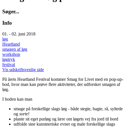
S
ø
g
e
r
.
.
.
Info
01. - 02. juni 2018
løg
Heartland
smagen af løg
workshop
løgtryk
festival
Vis udskriftsvenlig side
På årets Heartland Festival kommer Smag for Livet med en pop-up-
bod, hvor man kan prøve flere aktiviteter, der udforsker smagen af
løg.
I boden kan man
smage på forskellige slags løg - både stegte, bagte, rå, syltede
og
sorte
!
plante sit eget purløg og lære om løgets vej fra jord til bord
udfolde sine kunstneriske evner og male forskellige slags