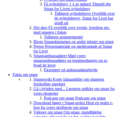
Få nyhedsbrev 1 x pr måned
Tilmeld dig
Smag for Livets nyhedsbrev
Tidligere nyhedsbreve
Overblik over
de nyhedsbreve, Smag for Livet har
sendt ud
Det sker
Få overblik over events, foredrag mv.
med smagen i fokus
Tidligere arrangementer
Blogs
Smagsklummen og andre tekster om smag
Presse
Pressemateriale og medieomtale af Smag
for Livet
Smagsambassadører
Mød vores
smagsambassadører og legatmodtagere og se,
hvad de laver
Eksemper på ambassadørarbejde
Fakta om smag
Smagswiki
Korte faktaartikler om smagens
forskellige aspekter
Gå i dybden med...
Længere artikler om smag fra
vores eksperter
Podcasts om smag
Podcasts om smag
Download bøger i Smag-serien
Hent en gratis e-
bog fra vores skriftserie om smag
Videoer om smag
Om smag, mundfølelse,
sanserne, det sociale og det, vi ikke kan lide