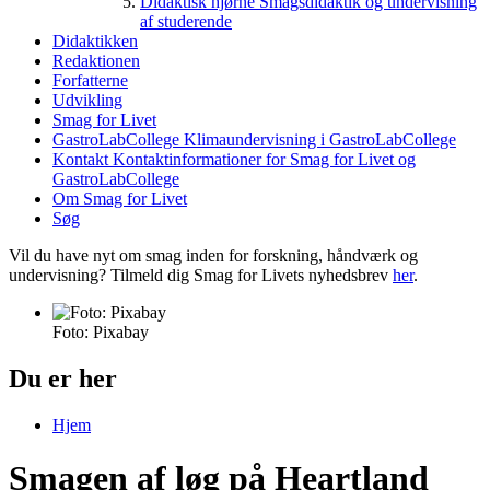
Didaktisk hjørne
Smagsdidaktik og undervisning
af studerende
Didaktikken
Redaktionen
Forfatterne
Udvikling
Smag for Livet
GastroLabCollege
Klimaundervisning i GastroLabCollege
Kontakt
Kontaktinformationer for Smag for Livet og
GastroLabCollege
Om Smag for Livet
Søg
Vil du have nyt om smag inden for forskning, håndværk og
undervisning? Tilmeld dig Smag for Livets nyhedsbrev
her
.
Foto: Pixabay
Du er her
Hjem
Smagen af løg på Heartland