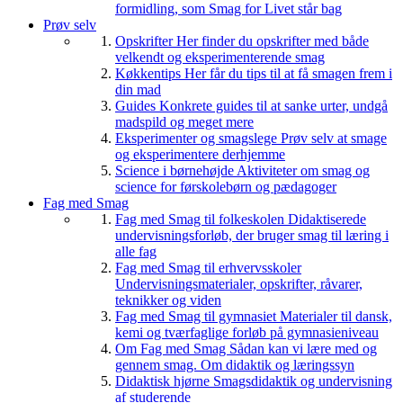
formidling, som Smag for Livet står bag
Prøv selv
Opskrifter
Her finder du opskrifter med både
velkendt og eksperimenterende smag
Køkkentips
Her får du tips til at få smagen frem i
din mad
Guides
Konkrete guides til at sanke urter, undgå
madspild og meget mere
Eksperimenter og smagslege
Prøv selv at smage
og eksperimentere derhjemme
Science i børnehøjde
Aktiviteter om smag og
science for førskolebørn og pædagoger
Fag med Smag
Fag med Smag til folkeskolen
Didaktiserede
undervisningsforløb, der bruger smag til læring i
alle fag
Fag med Smag til erhvervsskoler
Undervisningsmaterialer, opskrifter, råvarer,
teknikker og viden
Fag med Smag til gymnasiet
Materialer til dansk,
kemi og tværfaglige forløb på gymnasieniveau
Om Fag med Smag
Sådan kan vi lære med og
gennem smag. Om didaktik og læringssyn
Didaktisk hjørne
Smagsdidaktik og undervisning
af studerende