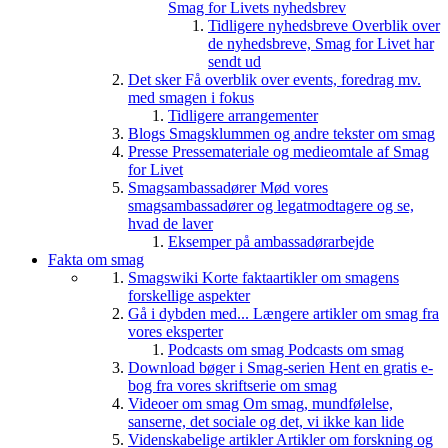
Smag for Livets nyhedsbrev
Tidligere nyhedsbreve
Overblik over
de nyhedsbreve, Smag for Livet har
sendt ud
Det sker
Få overblik over events, foredrag mv.
med smagen i fokus
Tidligere arrangementer
Blogs
Smagsklummen og andre tekster om smag
Presse
Pressemateriale og medieomtale af Smag
for Livet
Smagsambassadører
Mød vores
smagsambassadører og legatmodtagere og se,
hvad de laver
Eksemper på ambassadørarbejde
Fakta om smag
Smagswiki
Korte faktaartikler om smagens
forskellige aspekter
Gå i dybden med...
Længere artikler om smag fra
vores eksperter
Podcasts om smag
Podcasts om smag
Download bøger i Smag-serien
Hent en gratis e-
bog fra vores skriftserie om smag
Videoer om smag
Om smag, mundfølelse,
sanserne, det sociale og det, vi ikke kan lide
Videnskabelige artikler
Artikler om forskning og