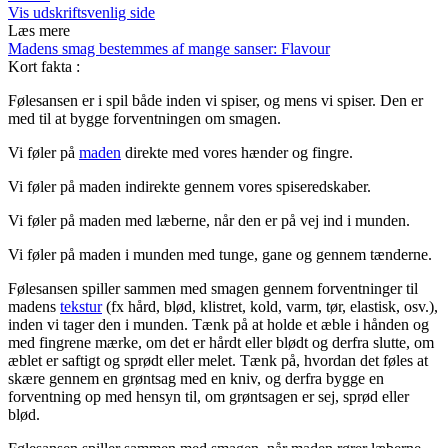
Vis udskriftsvenlig side
Læs mere
Madens smag bestemmes af mange sanser: Flavour
Kort fakta
:
Følesansen er i spil både inden vi spiser, og mens vi spiser. Den er
med til at bygge forventningen om smagen.
Vi føler på
maden
direkte med vores hænder og fingre.
Vi føler på maden indirekte gennem vores spiseredskaber.
Vi føler på maden med læberne, når den er på vej ind i munden.
Vi føler på maden i munden med tunge, gane og gennem tænderne.
Følesansen spiller sammen med smagen gennem forventninger til
madens
tekstur
(fx hård, blød, klistret, kold, varm, tør, elastisk, osv.),
inden vi tager den i munden. Tænk på at holde et æble i hånden og
med fingrene mærke, om det er hårdt eller blødt og derfra slutte, om
æblet er saftigt og sprødt eller melet. Tænk på, hvordan det føles at
skære gennem en grøntsag med en kniv, og derfra bygge en
forventning op med hensyn til, om grøntsagen er sej, sprød eller
blød.