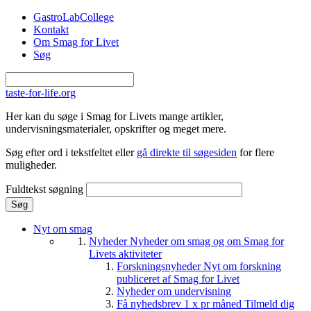
Gå til hovedindhold
GastroLabCollege
Kontakt
Om Smag for Livet
Søg
taste-for-life.org
Her kan du søge i Smag for Livets mange artikler,
undervisningsmaterialer, opskrifter og meget mere.
Søg efter ord i tekstfeltet eller
gå direkte til søgesiden
for flere
muligheder.
Fuldtekst søgning
Nyt om smag
Nyheder
Nyheder om smag og om Smag for
Livets aktiviteter
Forskningsnyheder
Nyt om forskning
publiceret af Smag for Livet
Nyheder om undervisning
Få nyhedsbrev 1 x pr måned
Tilmeld dig