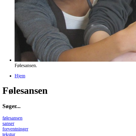
Følesansen.
Hjem
Du er her
Følesansen
S
ø
g
e
r
.
.
.
følesansen
sanser
forventninger
tekstur