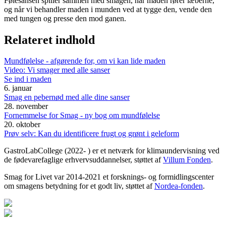
Følesansen spiller sammen med smagen, når maden rører læberne,
og når vi behandler maden i munden ved at tygge den, vende den
med tungen og presse den mod ganen.
Relateret indhold
Mundfølelse - afgørende for, om vi kan lide maden
Video: Vi smager med alle sanser
Se ind i maden
6. januar
Smag en pebernød med alle dine sanser
28. november
Fornemmelse for Smag - ny bog om mundfølelse
20. oktober
Prøv selv: Kan du identificere frugt og grønt i geleform
GastroLabCollege (2022- ) er et netværk for klimaundervisning ved
de fødevarefaglige erhvervsuddannelser, støttet af
Villum Fonden
.
Smag for Livet var 2014-2021 et forsknings- og formidlingscenter
om smagens betydning for et godt liv, støttet af
Nordea-fonden
.