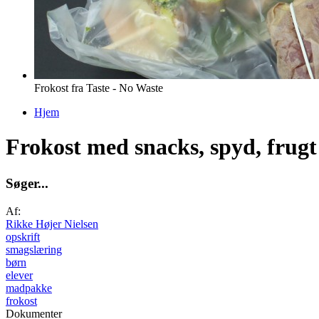
Frokost fra Taste - No Waste
Hjem
Du er her
Frokost med snacks, spyd, frugt
S
ø
g
e
r
.
.
.
Af:
Rikke Højer Nielsen
opskrift
smagslæring
børn
elever
madpakke
frokost
Dokumenter