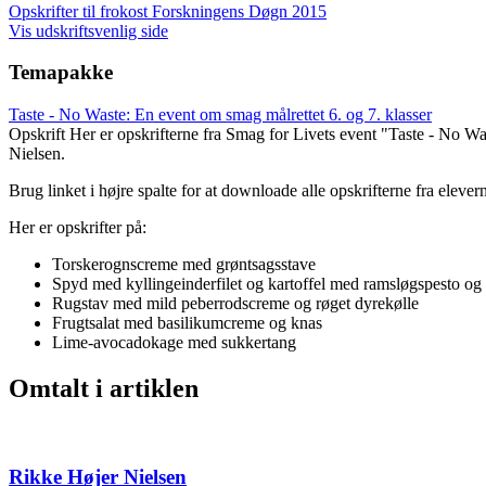
Opskrifter til frokost Forskningens Døgn 2015
Vis udskriftsvenlig side
Temapakke
Taste - No Waste: En event om smag målrettet 6. og 7. klasser
Opskrift
Her er opskrifterne fra Smag for Livets event "Taste - No Was
Nielsen.
Brug linket i højre spalte for at downloade alle opskrifterne fra eleve
Her er opskrifter på:
Torskerognscreme med grøntsagsstave
Spyd med kyllingeinderfilet og kartoffel med ramsløgspesto og 
Rugstav med mild peberrodscreme og røget dyrekølle
Frugtsalat med basilikumcreme og knas
Lime-avocadokage med sukkertang
Omtalt i artiklen
Rikke Højer Nielsen