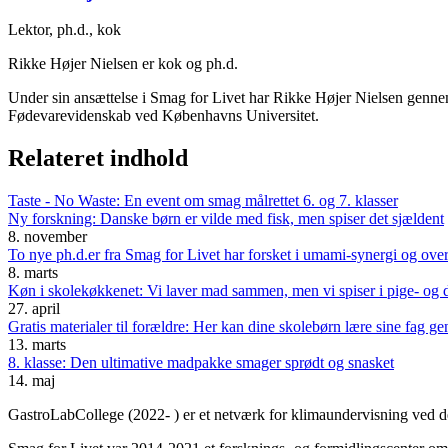
Lektor, ph.d., kok
Rikke Højer Nielsen er kok og ph.d.
Under sin ansættelse i Smag for Livet har Rikke Højer Nielsen gennem
Fødevarevidenskab ved Københavns Universitet.
Relateret indhold
Taste - No Waste: En event om smag målrettet 6. og 7. klasser
Ny forskning: Danske børn er vilde med fisk, men spiser det sjældent
8. november
To nye ph.d.er fra Smag for Livet har forsket i umami-synergi og over
8. marts
Køn i skolekøkkenet: Vi laver mad sammen, men vi spiser i pige- og 
27. april
Gratis materialer til forældre: Her kan dine skolebørn lære sine fag 
13. marts
8. klasse: Den ultimative madpakke smager sprødt og snasket
14. maj
GastroLabCollege (2022- ) er et netværk for klimaundervisning ved de