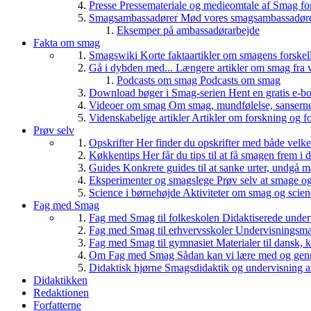
Presse
Pressemateriale og medieomtale af Smag fo
Smagsambassadører
Mød vores smagsambassadører
Eksemper på ambassadørarbejde
Fakta om smag
Smagswiki
Korte faktaartikler om smagens forskel
Gå i dybden med...
Længere artikler om smag fra v
Podcasts om smag
Podcasts om smag
Download bøger i Smag-serien
Hent en gratis e-bo
Videoer om smag
Om smag, mundfølelse, sanserne, 
Videnskabelige artikler
Artikler om forskning og f
Prøv selv
Opskrifter
Her finder du opskrifter med både vel
Køkkentips
Her får du tips til at få smagen frem i
Guides
Konkrete guides til at sanke urter, undgå 
Eksperimenter og smagslege
Prøv selv at smage o
Science i børnehøjde
Aktiviteter om smag og scie
Fag med Smag
Fag med Smag til folkeskolen
Didaktiserede underv
Fag med Smag til erhvervsskoler
Undervisningsmate
Fag med Smag til gymnasiet
Materialer til dansk,
Om Fag med Smag
Sådan kan vi lære med og gen
Didaktisk hjørne
Smagsdidaktik og undervisning a
Didaktikken
Redaktionen
Forfatterne