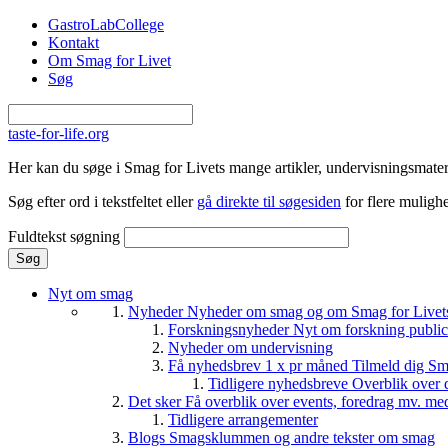
Gå til hovedindhold
GastroLabCollege
Kontakt
Om Smag for Livet
Søg
taste-for-life.org
Her kan du søge i Smag for Livets mange artikler, undervisningsmateri
Søg efter ord i tekstfeltet eller
gå direkte til søgesiden
for flere mulighe
Fuldtekst søgning
Nyt om smag
Nyheder
Nyheder om smag og om Smag for Livets 
Forskningsnyheder
Nyt om forskning public
Nyheder om undervisning
Få nyhedsbrev 1 x pr måned
Tilmeld dig Sm
Tidligere nyhedsbreve
Overblik over 
Det sker
Få overblik over events, foredrag mv. me
Tidligere arrangementer
Blogs
Smagsklummen og andre tekster om smag