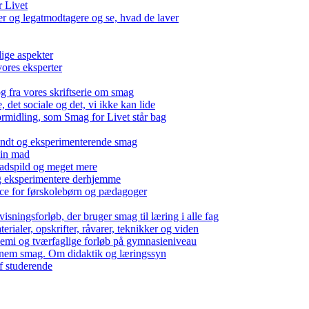
r Livet
 og legatmodtagere og se, hvad de laver
lige aspekter
ores eksperter
g fra vores skriftserie om smag
det sociale og det, vi ikke kan lide
ormidling, som Smag for Livet står bag
kendt og eksperimenterende smag
 din mad
madspild og meget mere
g eksperimentere derhjemme
nce for førskolebørn og pædagoger
isningsforløb, der bruger smag til læring i alle fag
rialer, opskrifter, råvarer, teknikker og viden
 kemi og tværfaglige forløb på gymnasieniveau
nem smag. Om didaktik og læringssyn
f studerende