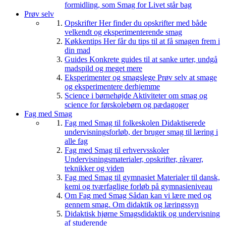
formidling, som Smag for Livet står bag
Prøv selv
Opskrifter
Her finder du opskrifter med både
velkendt og eksperimenterende smag
Køkkentips
Her får du tips til at få smagen frem i
din mad
Guides
Konkrete guides til at sanke urter, undgå
madspild og meget mere
Eksperimenter og smagslege
Prøv selv at smage
og eksperimentere derhjemme
Science i børnehøjde
Aktiviteter om smag og
science for førskolebørn og pædagoger
Fag med Smag
Fag med Smag til folkeskolen
Didaktiserede
undervisningsforløb, der bruger smag til læring i
alle fag
Fag med Smag til erhvervsskoler
Undervisningsmaterialer, opskrifter, råvarer,
teknikker og viden
Fag med Smag til gymnasiet
Materialer til dansk,
kemi og tværfaglige forløb på gymnasieniveau
Om Fag med Smag
Sådan kan vi lære med og
gennem smag. Om didaktik og læringssyn
Didaktisk hjørne
Smagsdidaktik og undervisning
af studerende