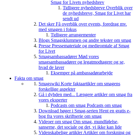
Smag for Livets nyhedsbrev
Tidligere nyhedsbreve
Overblik over
de nyhedsbreve, Smag for Livet har
sendt ud
Det sker
Få overblik over events, foredrag mv.
med smagen i fokus
Tidligere arrangementer
Blogs
Smagsklummen og andre tekster om smag
Presse
Pressemateriale og medieomtale af Smag
for Livet
Smagsambassadører
Mød vores
smagsambassadører og legatmodtagere og se,
hvad de laver
Eksemper på ambassadørarbejde
Fakta om smag
Smagswiki
Korte faktaartikler om smagens
forskellige aspekter
Gå i dybden med...
Længere artikler om smag fra
vores eksperter
Podcasts om smag
Podcasts om smag
Download bøger i Smag-serien
Hent en gratis e-
bog fra vores skriftserie om smag
Videoer om smag
Om smag, mundfølelse,
sanserne, det sociale og det, vi ikke kan lide
Videnskabelige artikler
Artikler om forskning og