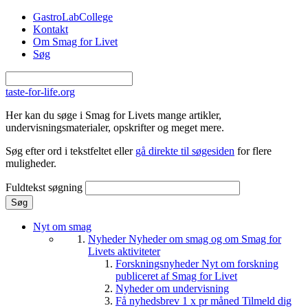
Gå til hovedindhold
GastroLabCollege
Kontakt
Om Smag for Livet
Søg
taste-for-life.org
Her kan du søge i Smag for Livets mange artikler,
undervisningsmaterialer, opskrifter og meget mere.
Søg efter ord i tekstfeltet eller
gå direkte til søgesiden
for flere
muligheder.
Fuldtekst søgning
Nyt om smag
Nyheder
Nyheder om smag og om Smag for
Livets aktiviteter
Forskningsnyheder
Nyt om forskning
publiceret af Smag for Livet
Nyheder om undervisning
Få nyhedsbrev 1 x pr måned
Tilmeld dig