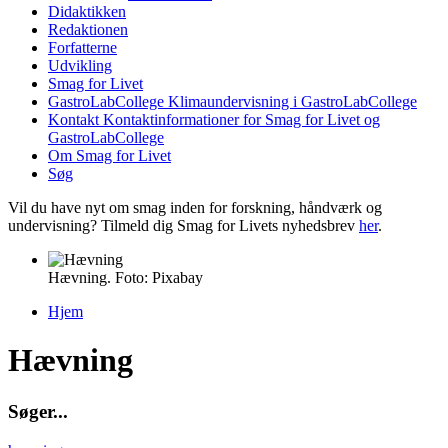
Didaktikken
Redaktionen
Forfatterne
Udvikling
Smag for Livet
GastroLabCollege
Klimaundervisning i GastroLabCollege
Kontakt
Kontaktinformationer for Smag for Livet og
GastroLabCollege
Om Smag for Livet
Søg
Vil du have nyt om smag inden for forskning, håndværk og
undervisning? Tilmeld dig Smag for Livets nyhedsbrev
her
.
Hævning. Foto: Pixabay
Hjem
Du er her
Hævning
S
ø
g
e
r
.
.
.