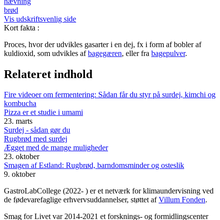
hævning
brød
Vis udskriftsvenlig side
Kort fakta
:
Proces, hvor der udvikles gasarter i en dej, fx i form af bobler af
kuldioxid, som udvikles af
bagegæren
, eller fra
bagepulver
.
Relateret indhold
Fire videoer om fermentering: Sådan får du styr på surdej, kimchi og
kombucha
Pizza er et studie i umami
23. marts
Surdej - sådan gør du
Rugbrød med surdej
Ægget med de mange muligheder
23. oktober
Smagen af Estland: Rugbrød, barndomsminder og osteslik
9. oktober
GastroLabCollege (2022- ) er et netværk for klimaundervisning ved
de fødevarefaglige erhvervsuddannelser, støttet af
Villum Fonden
.
Smag for Livet var 2014-2021 et forsknings- og formidlingscenter