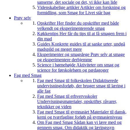
sanserne, det sociale og det, vi ikke kan lide
Videnskabelige artikler
Artikler om forskning og
formidling, som Smag for Livet står bag
Prøv selv
Opskrifter
Her finder du opskrifter med både
velkendt og eksperimenterende smag
Køkkentips
Her får du tips til at få smagen frem i
din mad
Guides
Konkrete guides til at sanke urter, undgå
madspild og meget mere
Eksperimenter og smagslege
Prøv selv at smage
og eksperimentere derhjemme
Science i børnehøjde
Aktiviteter om smag og
science for førskolebørn og pædagoger
Fag med Smag
Fag med Smag til folkeskolen
Didaktiserede
undervisningsforløb, der bruger smag til læring i
alle fag
Fag med Smag til erhvervsskoler
Undervisningsmaterialer, opskrifter, råvarer,
teknikker og viden
Fag med Smag til gymnasiet
Materialer til dansk,
kemi og tværfaglige forløb på gymnasieniveau
Om Fag med Smag
Sådan kan vi lære med og
gennem smag. Om didaktik og læringssyn