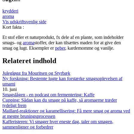
krydderi
aroma
Vis udskriftsvenlig side
Kort fakta
:
Et stof eller et naturprodukt, fx dele af en plante, som indeholder
smags- og
aroma
stoffer, der kan tilsættes maden for at give den
smag og lugt. Eksempler er
peber
, kardemomme og vanilje.
Relateret indhold
Julegløgg fra Mouritsen og Styrbæk
Ny forskning: Bestemte lugte kan forstærke smagsoplevelsen af
umami
10. juni
Smagslågen - en podcast om fermentering: Kaffe
Cupping: Sådan kan du smage på kaffe, så aromaerne træder
tydeligt frem
Maillard-reaktioner og karamellisering: Få mere smag og aroma ved
at mestre bruningsprocessen
Kafferisteren: Vi smager hver eneste dag, taler om smagen,
sammenligner og forbedrer