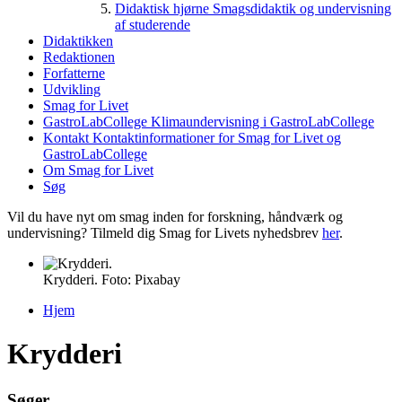
Didaktisk hjørne
Smagsdidaktik og undervisning
af studerende
Didaktikken
Redaktionen
Forfatterne
Udvikling
Smag for Livet
GastroLabCollege
Klimaundervisning i GastroLabCollege
Kontakt
Kontaktinformationer for Smag for Livet og
GastroLabCollege
Om Smag for Livet
Søg
Vil du have nyt om smag inden for forskning, håndværk og
undervisning? Tilmeld dig Smag for Livets nyhedsbrev
her
.
Krydderi. Foto: Pixabay
Hjem
Du er her
Krydderi
S
ø
g
e
r
.
.
.