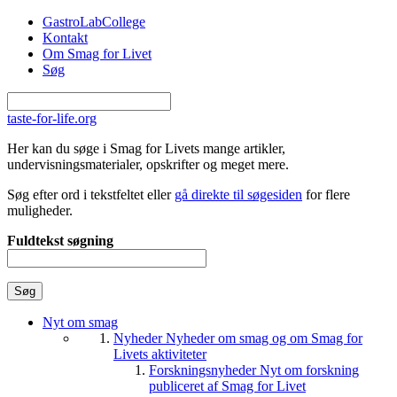
Gå til hovedindhold
GastroLabCollege
Kontakt
Om Smag for Livet
Søg
taste-for-life.org
Her kan du søge i Smag for Livets mange artikler,
undervisningsmaterialer, opskrifter og meget mere.
Søg efter ord i tekstfeltet eller
gå direkte til søgesiden
for flere
muligheder.
Fuldtekst søgning
Nyt om smag
Nyheder
Nyheder om smag og om Smag for
Livets aktiviteter
Forskningsnyheder
Nyt om forskning
publiceret af Smag for Livet