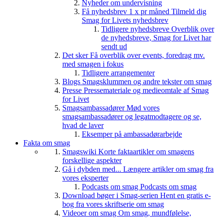
Nyheder om undervisning
Få nyhedsbrev 1 x pr måned
Tilmeld dig
Smag for Livets nyhedsbrev
Tidligere nyhedsbreve
Overblik over
de nyhedsbreve, Smag for Livet har
sendt ud
Det sker
Få overblik over events, foredrag mv.
med smagen i fokus
Tidligere arrangementer
Blogs
Smagsklummen og andre tekster om smag
Presse
Pressemateriale og medieomtale af Smag
for Livet
Smagsambassadører
Mød vores
smagsambassadører og legatmodtagere og se,
hvad de laver
Eksemper på ambassadørarbejde
Fakta om smag
Smagswiki
Korte faktaartikler om smagens
forskellige aspekter
Gå i dybden med...
Længere artikler om smag fra
vores eksperter
Podcasts om smag
Podcasts om smag
Download bøger i Smag-serien
Hent en gratis e-
bog fra vores skriftserie om smag
Videoer om smag
Om smag, mundfølelse,