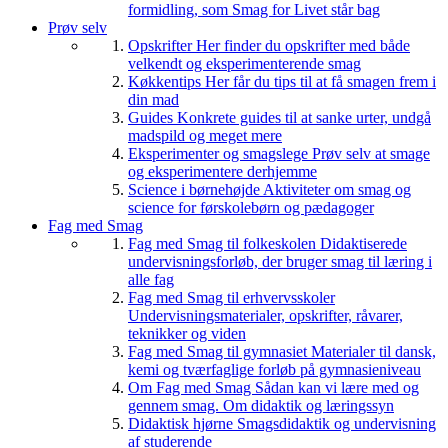
formidling, som Smag for Livet står bag
Prøv selv
Opskrifter
Her finder du opskrifter med både
velkendt og eksperimenterende smag
Køkkentips
Her får du tips til at få smagen frem i
din mad
Guides
Konkrete guides til at sanke urter, undgå
madspild og meget mere
Eksperimenter og smagslege
Prøv selv at smage
og eksperimentere derhjemme
Science i børnehøjde
Aktiviteter om smag og
science for førskolebørn og pædagoger
Fag med Smag
Fag med Smag til folkeskolen
Didaktiserede
undervisningsforløb, der bruger smag til læring i
alle fag
Fag med Smag til erhvervsskoler
Undervisningsmaterialer, opskrifter, råvarer,
teknikker og viden
Fag med Smag til gymnasiet
Materialer til dansk,
kemi og tværfaglige forløb på gymnasieniveau
Om Fag med Smag
Sådan kan vi lære med og
gennem smag. Om didaktik og læringssyn
Didaktisk hjørne
Smagsdidaktik og undervisning
af studerende