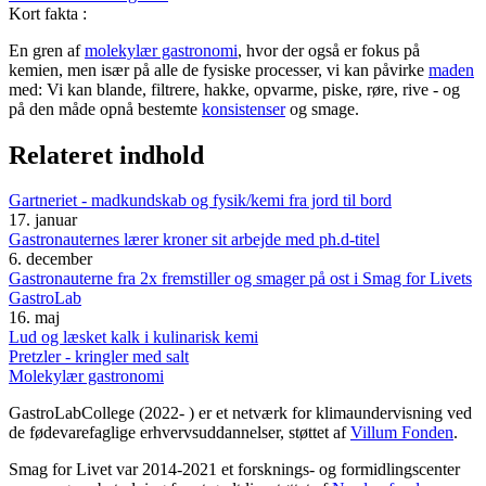
Kort fakta
:
En gren af
molekylær gastronomi
, hvor der også er fokus på
kemien, men især på alle de fysiske processer, vi kan påvirke
maden
med: Vi kan blande, filtrere, hakke, opvarme, piske, røre, rive - og
på den måde opnå bestemte
konsistenser
og smage.
Relateret indhold
Gartneriet - madkundskab og fysik/kemi fra jord til bord
17. januar
Gastronauternes lærer kroner sit arbejde med ph.d-titel
6. december
Gastronauterne fra 2x fremstiller og smager på ost i Smag for Livets
GastroLab
16. maj
Lud og læsket kalk i kulinarisk kemi
Pretzler - kringler med salt
Molekylær gastronomi
GastroLabCollege (2022- ) er et netværk for klimaundervisning ved
de fødevarefaglige erhvervsuddannelser, støttet af
Villum Fonden
.
Smag for Livet var 2014-2021 et forsknings- og formidlingscenter