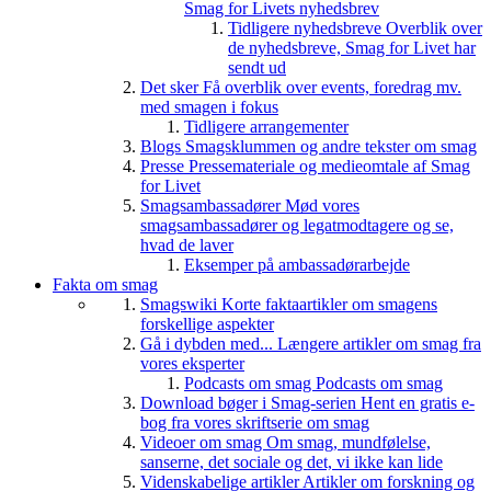
Smag for Livets nyhedsbrev
Tidligere nyhedsbreve
Overblik over
de nyhedsbreve, Smag for Livet har
sendt ud
Det sker
Få overblik over events, foredrag mv.
med smagen i fokus
Tidligere arrangementer
Blogs
Smagsklummen og andre tekster om smag
Presse
Pressemateriale og medieomtale af Smag
for Livet
Smagsambassadører
Mød vores
smagsambassadører og legatmodtagere og se,
hvad de laver
Eksemper på ambassadørarbejde
Fakta om smag
Smagswiki
Korte faktaartikler om smagens
forskellige aspekter
Gå i dybden med...
Længere artikler om smag fra
vores eksperter
Podcasts om smag
Podcasts om smag
Download bøger i Smag-serien
Hent en gratis e-
bog fra vores skriftserie om smag
Videoer om smag
Om smag, mundfølelse,
sanserne, det sociale og det, vi ikke kan lide
Videnskabelige artikler
Artikler om forskning og