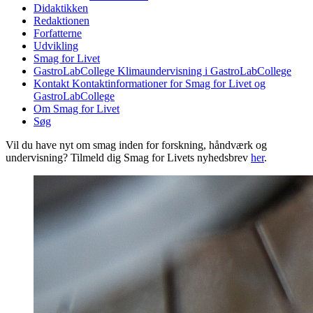
Didaktikken
Redaktionen
Forfatterne
Udvikling
Smag for Livet
GastroLabCollege
Klimaundervisning i GastroLabCollege
Kontakt
Kontaktinformationer for Smag for Livet og
GastroLabCollege
Om Smag for Livet
Søg
Vil du have nyt om smag inden for forskning, håndværk og
undervisning? Tilmeld dig Smag for Livets nyhedsbrev
her
.