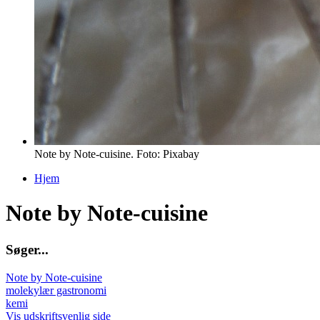
Note by Note-cuisine. Foto: Pixabay
Hjem
Du er her
Note by Note-cuisine
S
ø
g
e
r
.
.
.
Note by Note-cuisine
molekylær gastronomi
kemi
Vis udskriftsvenlig side