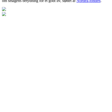
om smagens betydning for et godt liv, støttet af
Nordea-fonden
.