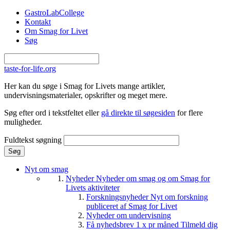
Gå til hovedindhold
GastroLabCollege
Kontakt
Om Smag for Livet
Søg
taste-for-life.org
Her kan du søge i Smag for Livets mange artikler,
undervisningsmaterialer, opskrifter og meget mere.
Søg efter ord i tekstfeltet eller
gå direkte til søgesiden
for flere
muligheder.
Fuldtekst søgning
Nyt om smag
Nyheder
Nyheder om smag og om Smag for
Livets aktiviteter
Forskningsnyheder
Nyt om forskning
publiceret af Smag for Livet
Nyheder om undervisning
Få nyhedsbrev 1 x pr måned
Tilmeld dig