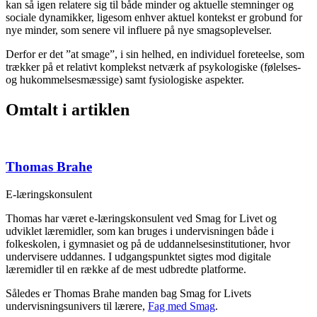
kan så igen relatere sig til både minder og aktuelle stemninger og
sociale dynamikker, ligesom enhver aktuel kontekst er grobund for
nye minder, som senere vil influere på nye smagsoplevelser.
Derfor er det ”at smage”, i sin helhed, en individuel foreteelse, som
trækker på et relativt komplekst netværk af psykologiske (følelses-
og hukommelsesmæssige) samt fysiologiske aspekter.
Omtalt i artiklen
Thomas Brahe
E-læringskonsulent
Thomas har været e-læringskonsulent ved Smag for Livet og
udviklet læremidler, som kan bruges i undervisningen både i
folkeskolen, i gymnasiet og på de uddannelsesinstitutioner, hvor
undervisere uddannes. I udgangspunktet sigtes mod digitale
læremidler til en række af de mest udbredte platforme.
Således er Thomas Brahe manden bag Smag for Livets
undervisningsunivers til lærere,
Fag med Smag
.