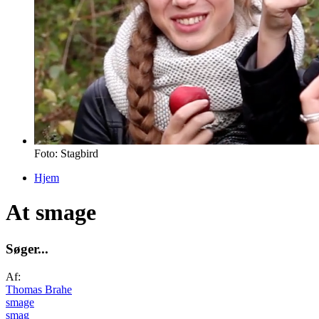
Foto: Stagbird
Hjem
Du er her
At smage
S
ø
g
e
r
.
.
.
Af:
Thomas Brahe
smage
smag