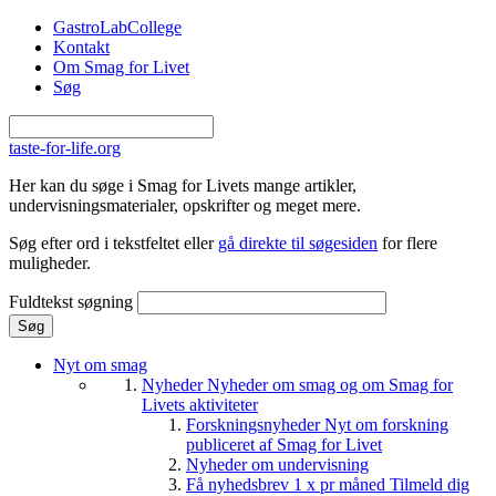
Gå til hovedindhold
GastroLabCollege
Kontakt
Om Smag for Livet
Søg
taste-for-life.org
Her kan du søge i Smag for Livets mange artikler,
undervisningsmaterialer, opskrifter og meget mere.
Søg efter ord i tekstfeltet eller
gå direkte til søgesiden
for flere
muligheder.
Fuldtekst søgning
Nyt om smag
Nyheder
Nyheder om smag og om Smag for
Livets aktiviteter
Forskningsnyheder
Nyt om forskning
publiceret af Smag for Livet
Nyheder om undervisning
Få nyhedsbrev 1 x pr måned
Tilmeld dig