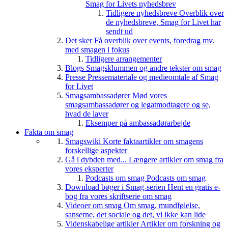
Smag for Livets nyhedsbrev
Tidligere nyhedsbreve
Overblik over
de nyhedsbreve, Smag for Livet har
sendt ud
Det sker
Få overblik over events, foredrag mv.
med smagen i fokus
Tidligere arrangementer
Blogs
Smagsklummen og andre tekster om smag
Presse
Pressemateriale og medieomtale af Smag
for Livet
Smagsambassadører
Mød vores
smagsambassadører og legatmodtagere og se,
hvad de laver
Eksemper på ambassadørarbejde
Fakta om smag
Smagswiki
Korte faktaartikler om smagens
forskellige aspekter
Gå i dybden med...
Længere artikler om smag fra
vores eksperter
Podcasts om smag
Podcasts om smag
Download bøger i Smag-serien
Hent en gratis e-
bog fra vores skriftserie om smag
Videoer om smag
Om smag, mundfølelse,
sanserne, det sociale og det, vi ikke kan lide
Videnskabelige artikler
Artikler om forskning og