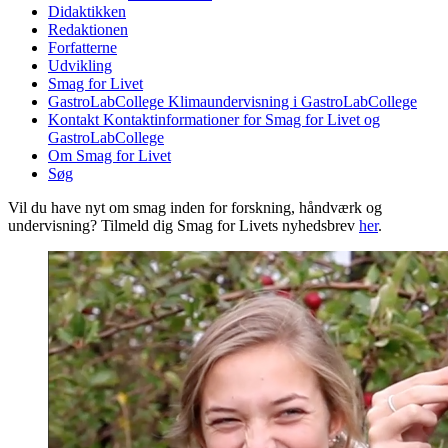
Didaktikken
Redaktionen
Forfatterne
Udvikling
Smag for Livet
GastroLabCollege
Klimaundervisning i GastroLabCollege
Kontakt
Kontaktinformationer for Smag for Livet og
GastroLabCollege
Om Smag for Livet
Søg
Vil du have nyt om smag inden for forskning, håndværk og
undervisning? Tilmeld dig Smag for Livets nyhedsbrev
her
.