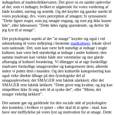
indtagelsen af maden/drikkevaren. Det giver os en samlet oplevelse
af det, som vi indtager, hvilket er afgørende for vores vurdering af
både kvalitet, næring og æstetik. Og det knytter sig ganske stærkt til
vores psykologi, dvs. vores perception af smagen; fx synssansen:
”Dette ligner noget, som jeg smagte engang, og som jeg ikke kunne
lide”, eller følesansen: ”Dette føles rigtig spændende, og derfor får
jeg lyst til at smage”.
Det psykologiske aspekt af det ”at smage” knytter sig også i vid
udstrækning til vores indlejring i bestemte
madkulturer
, lokale såvel
som nationale. Det, som kan være helt naturligt at indtage i nogle
kulturer, kan være helt utænkeligt at indtage i andre kulturer; den
samme madvare kan vække både stor væmmelse og stor glæde
afhængig af kulturel forankring. Vi tillægger så at sige forskellige
madvarer forskellige smagsværdier og kategoriserer dem, allerede
inden vi putter dem i munden. Og den kulturelle kategorisering kan
også virke direkte tilbage på den fysiologiske del af
smagsoplevelsen; det SMAGER rent faktisk ulækkert, eller det
SMAGER rent faktisk lækkert; "Dette giver mig kvalme, og jeg kan
simpelthen ikke få mig selv til at synke det", eller "Mmm, det
smager virkelig lækkert".
Det samme gør sig gældende for den sociale side af psykologien:
den kontekst, i hvilken vi spiser – eller skal til at spise - mad, kan
have stor indflydelse på vores lyst og motivation for at smage. Dette