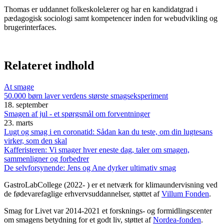
Thomas er uddannet folkeskolelærer og har en kandidatgrad i
pædagogisk sociologi samt kompetencer inden for webudvikling og
brugerinterfaces.
Relateret indhold
At smage
50.000 børn laver verdens største smagseksperiment
18. september
Smagen af jul - et spørgsmål om forventninger
23. marts
Lugt og smag i en coronatid: Sådan kan du teste, om din lugtesans
virker, som den skal
Kafferisteren: Vi smager hver eneste dag, taler om smagen,
sammenligner og forbedrer
De selvforsynende: Jens og Ane dyrker ultimativ smag
GastroLabCollege (2022- ) er et netværk for klimaundervisning ved
de fødevarefaglige erhvervsuddannelser, støttet af
Villum Fonden
.
Smag for Livet var 2014-2021 et forsknings- og formidlingscenter
om smagens betydning for et godt liv, støttet af
Nordea-fonden
.