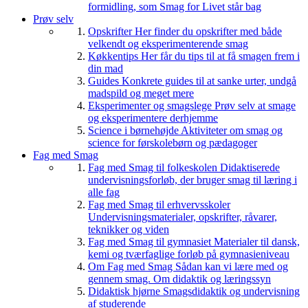
formidling, som Smag for Livet står bag
Prøv selv
Opskrifter
Her finder du opskrifter med både
velkendt og eksperimenterende smag
Køkkentips
Her får du tips til at få smagen frem i
din mad
Guides
Konkrete guides til at sanke urter, undgå
madspild og meget mere
Eksperimenter og smagslege
Prøv selv at smage
og eksperimentere derhjemme
Science i børnehøjde
Aktiviteter om smag og
science for førskolebørn og pædagoger
Fag med Smag
Fag med Smag til folkeskolen
Didaktiserede
undervisningsforløb, der bruger smag til læring i
alle fag
Fag med Smag til erhvervsskoler
Undervisningsmaterialer, opskrifter, råvarer,
teknikker og viden
Fag med Smag til gymnasiet
Materialer til dansk,
kemi og tværfaglige forløb på gymnasieniveau
Om Fag med Smag
Sådan kan vi lære med og
gennem smag. Om didaktik og læringssyn
Didaktisk hjørne
Smagsdidaktik og undervisning
af studerende