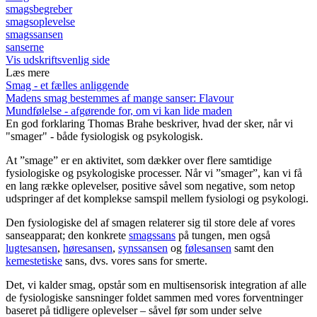
smagsbegreber
smagsoplevelse
smagssansen
sanserne
Vis udskriftsvenlig side
Læs mere
Smag - et fælles anliggende
Madens smag bestemmes af mange sanser: Flavour
Mundfølelse - afgørende for, om vi kan lide maden
En god forklaring
Thomas Brahe beskriver, hvad der sker, når vi
"smager" - både fysiologisk og psykologisk.
At ”smage” er en aktivitet, som dækker over flere samtidige
fysiologiske og psykologiske processer. Når vi ”smager”, kan vi få
en lang række oplevelser, positive såvel som negative, som netop
udspringer af det komplekse samspil mellem fysiologi og psykologi.
Den fysiologiske del af smagen relaterer sig til store dele af vores
sanseapparat; den konkrete
smagssans
på tungen, men også
lugtesansen
,
høresansen
,
synssansen
og
følesansen
samt den
kemestetiske
sans, dvs. vores sans for smerte.
Det, vi kalder smag, opstår som en multisensorisk integration af alle
de fysiologiske sansninger foldet sammen med vores forventninger
baseret på tidligere oplevelser – såvel før som under selve