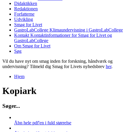
Didaktikken
Redaktionen
Forfatterne
Udvikling
Smag for Livet
GastroLabCollege
Klimaundervisning i GastroLabCollege
Kontakt
Kontaktinformationer for Smag for Livet og
GastroLabCollege
Om Smag for Livet
Søg
Vil du have nyt om smag inden for forskning, håndværk og
undervisning? Tilmeld dig Smag for Livets nyhedsbrev
her
.
Hjem
Du er her
Kopiark
S
ø
g
e
r
.
.
.
Åbn hele pdf'en i fuld størrelse