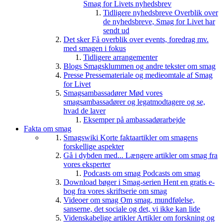
Smag for Livets nyhedsbrev
Tidligere nyhedsbreve
Overblik over
de nyhedsbreve, Smag for Livet har
sendt ud
Det sker
Få overblik over events, foredrag mv.
med smagen i fokus
Tidligere arrangementer
Blogs
Smagsklummen og andre tekster om smag
Presse
Pressemateriale og medieomtale af Smag
for Livet
Smagsambassadører
Mød vores
smagsambassadører og legatmodtagere og se,
hvad de laver
Eksemper på ambassadørarbejde
Fakta om smag
Smagswiki
Korte faktaartikler om smagens
forskellige aspekter
Gå i dybden med...
Længere artikler om smag fra
vores eksperter
Podcasts om smag
Podcasts om smag
Download bøger i Smag-serien
Hent en gratis e-
bog fra vores skriftserie om smag
Videoer om smag
Om smag, mundfølelse,
sanserne, det sociale og det, vi ikke kan lide
Videnskabelige artikler
Artikler om forskning og