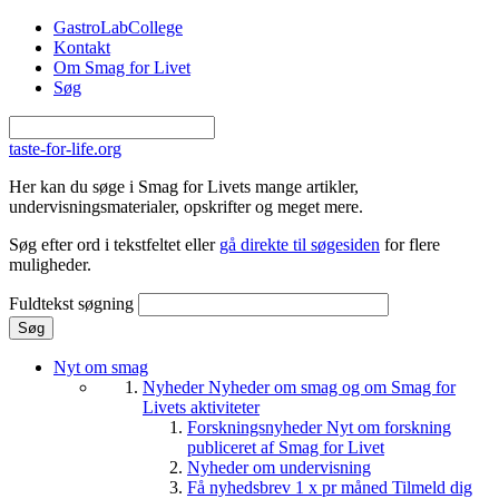
Gå til hovedindhold
GastroLabCollege
Kontakt
Om Smag for Livet
Søg
taste-for-life.org
Her kan du søge i Smag for Livets mange artikler,
undervisningsmaterialer, opskrifter og meget mere.
Søg efter ord i tekstfeltet eller
gå direkte til søgesiden
for flere
muligheder.
Fuldtekst søgning
Nyt om smag
Nyheder
Nyheder om smag og om Smag for
Livets aktiviteter
Forskningsnyheder
Nyt om forskning
publiceret af Smag for Livet
Nyheder om undervisning
Få nyhedsbrev 1 x pr måned
Tilmeld dig