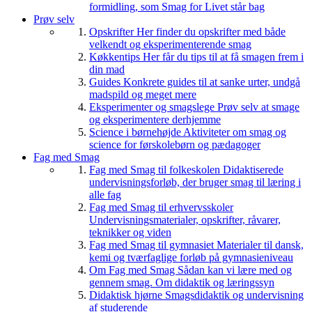
formidling, som Smag for Livet står bag
Prøv selv
Opskrifter
Her finder du opskrifter med både
velkendt og eksperimenterende smag
Køkkentips
Her får du tips til at få smagen frem i
din mad
Guides
Konkrete guides til at sanke urter, undgå
madspild og meget mere
Eksperimenter og smagslege
Prøv selv at smage
og eksperimentere derhjemme
Science i børnehøjde
Aktiviteter om smag og
science for førskolebørn og pædagoger
Fag med Smag
Fag med Smag til folkeskolen
Didaktiserede
undervisningsforløb, der bruger smag til læring i
alle fag
Fag med Smag til erhvervsskoler
Undervisningsmaterialer, opskrifter, råvarer,
teknikker og viden
Fag med Smag til gymnasiet
Materialer til dansk,
kemi og tværfaglige forløb på gymnasieniveau
Om Fag med Smag
Sådan kan vi lære med og
gennem smag. Om didaktik og læringssyn
Didaktisk hjørne
Smagsdidaktik og undervisning
af studerende