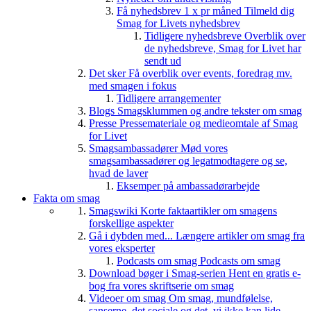
Få nyhedsbrev 1 x pr måned
Tilmeld dig
Smag for Livets nyhedsbrev
Tidligere nyhedsbreve
Overblik over
de nyhedsbreve, Smag for Livet har
sendt ud
Det sker
Få overblik over events, foredrag mv.
med smagen i fokus
Tidligere arrangementer
Blogs
Smagsklummen og andre tekster om smag
Presse
Pressemateriale og medieomtale af Smag
for Livet
Smagsambassadører
Mød vores
smagsambassadører og legatmodtagere og se,
hvad de laver
Eksemper på ambassadørarbejde
Fakta om smag
Smagswiki
Korte faktaartikler om smagens
forskellige aspekter
Gå i dybden med...
Længere artikler om smag fra
vores eksperter
Podcasts om smag
Podcasts om smag
Download bøger i Smag-serien
Hent en gratis e-
bog fra vores skriftserie om smag
Videoer om smag
Om smag, mundfølelse,
sanserne, det sociale og det, vi ikke kan lide