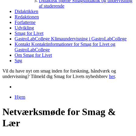
Didaktisk hjørne
Smagsdidaktik og undervisning
af studerende
Didaktikken
Redaktionen
Forfatterne
Udvikling
Smag for Livet
GastroLabCollege
Klimaundervisning i GastroLabCollege
Kontakt
Kontaktinformationer for Smag for Livet og
GastroLabCollege
Om Smag for Livet
Søg
Vil du have nyt om smag inden for forskning, håndværk og
undervisning? Tilmeld dig Smag for Livets nyhedsbrev
her
.
Hjem
Du er her
Netværksmøde for Smag &
Lær