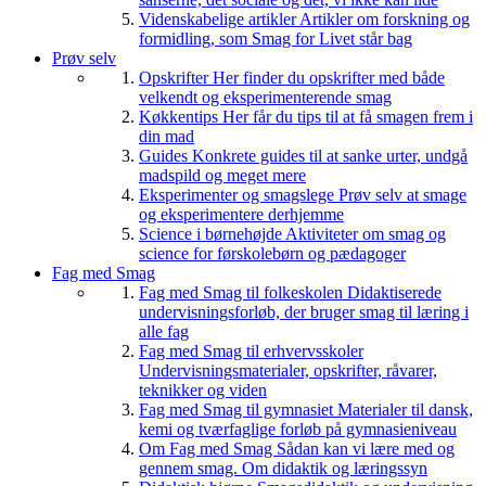
Videnskabelige artikler
Artikler om forskning og
formidling, som Smag for Livet står bag
Prøv selv
Opskrifter
Her finder du opskrifter med både
velkendt og eksperimenterende smag
Køkkentips
Her får du tips til at få smagen frem i
din mad
Guides
Konkrete guides til at sanke urter, undgå
madspild og meget mere
Eksperimenter og smagslege
Prøv selv at smage
og eksperimentere derhjemme
Science i børnehøjde
Aktiviteter om smag og
science for førskolebørn og pædagoger
Fag med Smag
Fag med Smag til folkeskolen
Didaktiserede
undervisningsforløb, der bruger smag til læring i
alle fag
Fag med Smag til erhvervsskoler
Undervisningsmaterialer, opskrifter, råvarer,
teknikker og viden
Fag med Smag til gymnasiet
Materialer til dansk,
kemi og tværfaglige forløb på gymnasieniveau
Om Fag med Smag
Sådan kan vi lære med og
gennem smag. Om didaktik og læringssyn