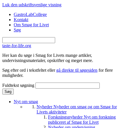
Gå til hovedindhold
Luk den udskriftsvenlige visning
GastroLabCollege
Kontakt
Om Smag for Livet
Søg
taste-for-life.org
Her kan du søge i Smag for Livets mange artikler,
undervisningsmaterialer, opskrifter og meget mere.
Søg efter ord i tekstfeltet eller
gå direkte til søgesiden
for flere
muligheder.
Fuldtekst søgning
Nyt om smag
Nyheder
Nyheder om smag og om Smag for
Livets aktiviteter
Forskningsnyheder
Nyt om forskning
publiceret af Smag for Livet
Nyheder om undervisning