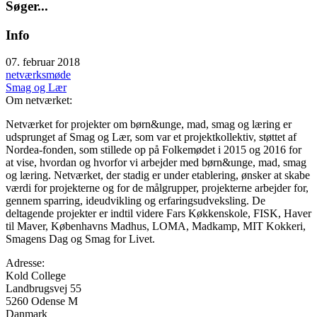
S
ø
g
e
r
.
.
.
Info
07. februar 2018
netværksmøde
Smag og Lær
Om netværket:
Netværket for projekter om børn&unge, mad, smag og læring er
udsprunget af Smag og Lær, som var et projektkollektiv, støttet af
Nordea-fonden, som stillede op på Folkemødet i 2015 og 2016 for
at vise, hvordan og hvorfor vi arbejder med børn&unge, mad, smag
og læring. Netværket, der stadig er under etablering, ønsker at skabe
værdi for projekterne og for de målgrupper, projekterne arbejder for,
gennem sparring, ideudvikling og erfaringsudveksling. De
deltagende projekter er indtil videre Fars Køkkenskole, FISK, Haver
til Maver, Københavns Madhus, LOMA, Madkamp, MIT Kokkeri,
Smagens Dag og Smag for Livet.
Adresse:
Kold College
Landbrugsvej 55
5260
Odense M
Danmark