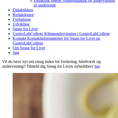
Didaktisk hjørne
Smagsdidaktik og undervisning
af studerende
Didaktikken
Redaktionen
Forfatterne
Udvikling
Smag for Livet
GastroLabCollege
Klimaundervisning i GastroLabCollege
Kontakt
Kontaktinformationer for Smag for Livet og
GastroLabCollege
Om Smag for Livet
Søg
Vil du have nyt om smag inden for forskning, håndværk og
undervisning? Tilmeld dig Smag for Livets nyhedsbrev
her
.