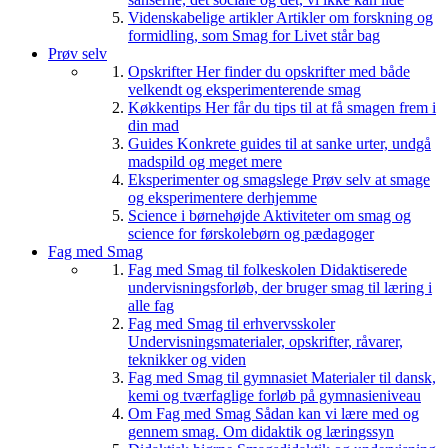
Videnskabelige artikler
Artikler om forskning og
formidling, som Smag for Livet står bag
Prøv selv
Opskrifter
Her finder du opskrifter med både
velkendt og eksperimenterende smag
Køkkentips
Her får du tips til at få smagen frem i
din mad
Guides
Konkrete guides til at sanke urter, undgå
madspild og meget mere
Eksperimenter og smagslege
Prøv selv at smage
og eksperimentere derhjemme
Science i børnehøjde
Aktiviteter om smag og
science for førskolebørn og pædagoger
Fag med Smag
Fag med Smag til folkeskolen
Didaktiserede
undervisningsforløb, der bruger smag til læring i
alle fag
Fag med Smag til erhvervsskoler
Undervisningsmaterialer, opskrifter, råvarer,
teknikker og viden
Fag med Smag til gymnasiet
Materialer til dansk,
kemi og tværfaglige forløb på gymnasieniveau
Om Fag med Smag
Sådan kan vi lære med og
gennem smag. Om didaktik og læringssyn