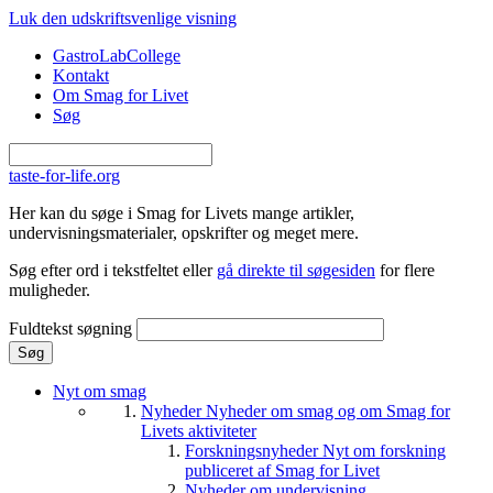
Gå til hovedindhold
Luk den udskriftsvenlige visning
GastroLabCollege
Kontakt
Om Smag for Livet
Søg
taste-for-life.org
Her kan du søge i Smag for Livets mange artikler,
undervisningsmaterialer, opskrifter og meget mere.
Søg efter ord i tekstfeltet eller
gå direkte til søgesiden
for flere
muligheder.
Fuldtekst søgning
Nyt om smag
Nyheder
Nyheder om smag og om Smag for
Livets aktiviteter
Forskningsnyheder
Nyt om forskning
publiceret af Smag for Livet
Nyheder om undervisning