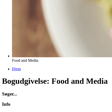
Food and Media.
Hjem
Du er her
Bogudgivelse: Food and Media
S
ø
g
e
r
.
.
.
Info