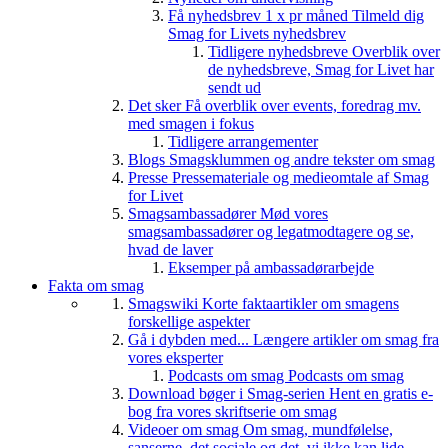
Få nyhedsbrev 1 x pr måned
Tilmeld dig
Smag for Livets nyhedsbrev
Tidligere nyhedsbreve
Overblik over
de nyhedsbreve, Smag for Livet har
sendt ud
Det sker
Få overblik over events, foredrag mv.
med smagen i fokus
Tidligere arrangementer
Blogs
Smagsklummen og andre tekster om smag
Presse
Pressemateriale og medieomtale af Smag
for Livet
Smagsambassadører
Mød vores
smagsambassadører og legatmodtagere og se,
hvad de laver
Eksemper på ambassadørarbejde
Fakta om smag
Smagswiki
Korte faktaartikler om smagens
forskellige aspekter
Gå i dybden med...
Længere artikler om smag fra
vores eksperter
Podcasts om smag
Podcasts om smag
Download bøger i Smag-serien
Hent en gratis e-
bog fra vores skriftserie om smag
Videoer om smag
Om smag, mundfølelse,
sanserne, det sociale og det, vi ikke kan lide