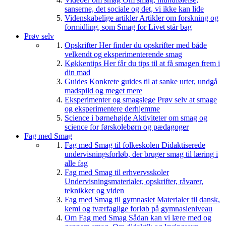
sanserne, det sociale og det, vi ikke kan lide
Videnskabelige artikler
Artikler om forskning og
formidling, som Smag for Livet står bag
Prøv selv
Opskrifter
Her finder du opskrifter med både
velkendt og eksperimenterende smag
Køkkentips
Her får du tips til at få smagen frem i
din mad
Guides
Konkrete guides til at sanke urter, undgå
madspild og meget mere
Eksperimenter og smagslege
Prøv selv at smage
og eksperimentere derhjemme
Science i børnehøjde
Aktiviteter om smag og
science for førskolebørn og pædagoger
Fag med Smag
Fag med Smag til folkeskolen
Didaktiserede
undervisningsforløb, der bruger smag til læring i
alle fag
Fag med Smag til erhvervsskoler
Undervisningsmaterialer, opskrifter, råvarer,
teknikker og viden
Fag med Smag til gymnasiet
Materialer til dansk,
kemi og tværfaglige forløb på gymnasieniveau
Om Fag med Smag
Sådan kan vi lære med og