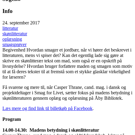
Info
24. september 2017
litteratur
skønlitteratur
oplæsning
smagsprøver
Begivenhed
Hvordan smager et jordbær, når vi hører det beskrevet i
litteraturen, mens vi spiser det? Kan det egentlig lade sig gøre at
skrive en skønlitterær tekst om mad, som også er en opskrift på
livsnydelse? Hvordan bruger forfattere maden og smagen som motiv
til at få deres tekster til at fremstå som et stykke glasklar virkelighed
for læseren?
Få svarene og mere til, når Casper Thrane, cand. mag. i dansk og
projektdeltager i Smag for Livet, sætter fokus på madens betydning i
skønlitteraturen gennem oplæg og oplæsning på Åby Bibliotek.
Læs mere og find link til billetkøb på Facebook
.
Program
14.00-14.30: Madens betydning i skønlitteratur