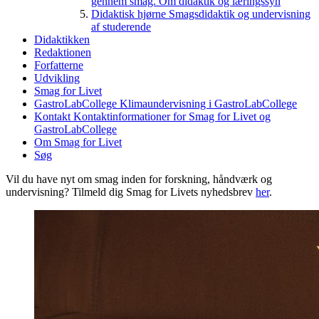
gennem smag. Om didaktik og læringssyn
Didaktisk hjørne
Smagsdidaktik og undervisning
af studerende
Didaktikken
Redaktionen
Forfatterne
Udvikling
Smag for Livet
GastroLabCollege
Klimaundervisning i GastroLabCollege
Kontakt
Kontaktinformationer for Smag for Livet og
GastroLabCollege
Om Smag for Livet
Søg
Vil du have nyt om smag inden for forskning, håndværk og
undervisning? Tilmeld dig Smag for Livets nyhedsbrev
her
.