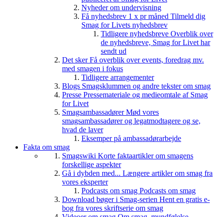
Nyheder om undervisning
Få nyhedsbrev 1 x pr måned
Tilmeld dig
Smag for Livets nyhedsbrev
Tidligere nyhedsbreve
Overblik over
de nyhedsbreve, Smag for Livet har
sendt ud
Det sker
Få overblik over events, foredrag mv.
med smagen i fokus
Tidligere arrangementer
Blogs
Smagsklummen og andre tekster om smag
Presse
Pressemateriale og medieomtale af Smag
for Livet
Smagsambassadører
Mød vores
smagsambassadører og legatmodtagere og se,
hvad de laver
Eksemper på ambassadørarbejde
Fakta om smag
Smagswiki
Korte faktaartikler om smagens
forskellige aspekter
Gå i dybden med...
Længere artikler om smag fra
vores eksperter
Podcasts om smag
Podcasts om smag
Download bøger i Smag-serien
Hent en gratis e-
bog fra vores skriftserie om smag
Videoer om smag
Om smag, mundfølelse,