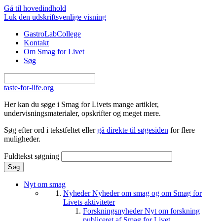
Gå til hovedindhold
Luk den udskriftsvenlige visning
GastroLabCollege
Kontakt
Om Smag for Livet
Søg
taste-for-life.org
Her kan du søge i Smag for Livets mange artikler,
undervisningsmaterialer, opskrifter og meget mere.
Søg efter ord i tekstfeltet eller
gå direkte til søgesiden
for flere
muligheder.
Fuldtekst søgning
Nyt om smag
Nyheder
Nyheder om smag og om Smag for
Livets aktiviteter
Forskningsnyheder
Nyt om forskning
publiceret af Smag for Livet