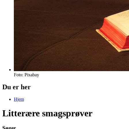
Foto: Pixabay
Du er her
Hjem
Litterære smagsprøver
S
ø
g
e
r
.
.
.