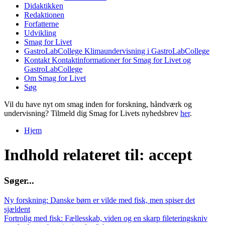
Didaktikken
Redaktionen
Forfatterne
Udvikling
Smag for Livet
GastroLabCollege
Klimaundervisning i GastroLabCollege
Kontakt
Kontaktinformationer for Smag for Livet og
GastroLabCollege
Om Smag for Livet
Søg
Vil du have nyt om smag inden for forskning, håndværk og
undervisning? Tilmeld dig Smag for Livets nyhedsbrev
her
.
Hjem
Du er her
Indhold relateret til: accept
S
ø
g
e
r
.
.
.
Ny forskning: Danske børn er vilde med fisk, men spiser det
sjældent
Fortrolig med fisk: Fællesskab, viden og en skarp fileteringskniv