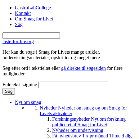
Gå til hovedindhold
GastroLabCollege
Kontakt
Om Smag for Livet
Søg
taste-for-life.org
Her kan du søge i Smag for Livets mange artikler,
undervisningsmaterialer, opskrifter og meget mere.
Søg efter ord i tekstfeltet eller
gå direkte til søgesiden
for flere
muligheder.
Fuldtekst søgning
Nyt om smag
Nyheder
Nyheder om smag og om Smag for
Livets aktiviteter
Forskningsnyheder
Nyt om forskning
publiceret af Smag for Livet
Nyheder om undervisning
Få nyhedsbrev 1 x pr måned
Tilmeld dig