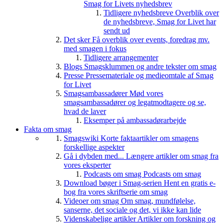
Smag for Livets nyhedsbrev
Tidligere nyhedsbreve
Overblik over
de nyhedsbreve, Smag for Livet har
sendt ud
Det sker
Få overblik over events, foredrag mv.
med smagen i fokus
Tidligere arrangementer
Blogs
Smagsklummen og andre tekster om smag
Presse
Pressemateriale og medieomtale af Smag
for Livet
Smagsambassadører
Mød vores
smagsambassadører og legatmodtagere og se,
hvad de laver
Eksemper på ambassadørarbejde
Fakta om smag
Smagswiki
Korte faktaartikler om smagens
forskellige aspekter
Gå i dybden med...
Længere artikler om smag fra
vores eksperter
Podcasts om smag
Podcasts om smag
Download bøger i Smag-serien
Hent en gratis e-
bog fra vores skriftserie om smag
Videoer om smag
Om smag, mundfølelse,
sanserne, det sociale og det, vi ikke kan lide
Videnskabelige artikler
Artikler om forskning og