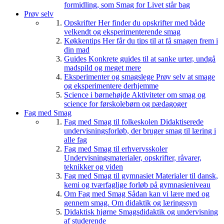
formidling, som Smag for Livet står bag
Prøv selv
Opskrifter
Her finder du opskrifter med både
velkendt og eksperimenterende smag
Køkkentips
Her får du tips til at få smagen frem i
din mad
Guides
Konkrete guides til at sanke urter, undgå
madspild og meget mere
Eksperimenter og smagslege
Prøv selv at smage
og eksperimentere derhjemme
Science i børnehøjde
Aktiviteter om smag og
science for førskolebørn og pædagoger
Fag med Smag
Fag med Smag til folkeskolen
Didaktiserede
undervisningsforløb, der bruger smag til læring i
alle fag
Fag med Smag til erhvervsskoler
Undervisningsmaterialer, opskrifter, råvarer,
teknikker og viden
Fag med Smag til gymnasiet
Materialer til dansk,
kemi og tværfaglige forløb på gymnasieniveau
Om Fag med Smag
Sådan kan vi lære med og
gennem smag. Om didaktik og læringssyn
Didaktisk hjørne
Smagsdidaktik og undervisning
af studerende