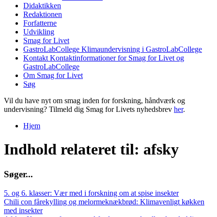
Didaktikken
Redaktionen
Forfatterne
Udvikling
Smag for Livet
GastroLabCollege
Klimaundervisning i GastroLabCollege
Kontakt
Kontaktinformationer for Smag for Livet og
GastroLabCollege
Om Smag for Livet
Søg
Vil du have nyt om smag inden for forskning, håndværk og
undervisning? Tilmeld dig Smag for Livets nyhedsbrev
her
.
Hjem
Du er her
Indhold relateret til: afsky
S
ø
g
e
r
.
.
.
5. og 6. klasser: Vær med i forskning om at spise insekter
Chili con fårekylling og melormeknækbrød: Klimavenligt køkken
med insekter