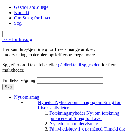
Gå til hovedindhold
GastroLabCollege
Kontakt
Om Smag for Livet
Søg
taste-for-life.org
Her kan du søge i Smag for Livets mange artikler,
undervisningsmaterialer, opskrifter og meget mere.
Søg efter ord i tekstfeltet eller
gå direkte til søgesiden
for flere
muligheder.
Fuldtekst søgning
Nyt om smag
Nyheder
Nyheder om smag og om Smag for
Livets aktiviteter
Forskningsnyheder
Nyt om forskning
publiceret af Smag for Livet
Nyheder om undervisning
Få nyhedsbrev 1 x pr måned
Tilmeld dig