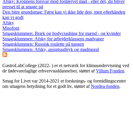
Afsky: Kroppens forsvar mod fordærvet mad - eller det, du bliver
presset til at smage på
Den bitre grundsmag: Først kan vi ikke lide den, men efterhånden
kan vi godt
Afsky
Misofoni
Smagsklummen: Bræk og bodycrashing for mænd - og kvinder
Smagsklummen: Afsky for arbejderklassens madvaner
Smagsklummen: Russisk roulette på tungen
Smagsklummen: Afsky, ansigtsudtryk og madmoral
GastroLabCollege (2022- ) er et netværk for klimaundervisning ved
de fødevarefaglige erhvervsuddannelser, støttet af
Villum Fonden
.
Smag for Livet var 2014-2021 et forsknings- og formidlingscenter
om smagens betydning for et godt liv, støttet af
Nordea-fonden
.