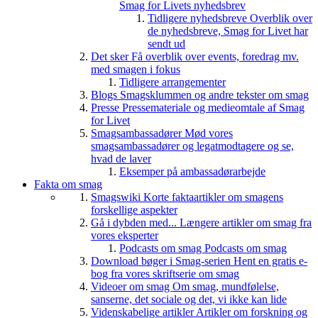
Smag for Livets nyhedsbrev
Tidligere nyhedsbreve
Overblik over
de nyhedsbreve, Smag for Livet har
sendt ud
Det sker
Få overblik over events, foredrag mv.
med smagen i fokus
Tidligere arrangementer
Blogs
Smagsklummen og andre tekster om smag
Presse
Pressemateriale og medieomtale af Smag
for Livet
Smagsambassadører
Mød vores
smagsambassadører og legatmodtagere og se,
hvad de laver
Eksemper på ambassadørarbejde
Fakta om smag
Smagswiki
Korte faktaartikler om smagens
forskellige aspekter
Gå i dybden med...
Længere artikler om smag fra
vores eksperter
Podcasts om smag
Podcasts om smag
Download bøger i Smag-serien
Hent en gratis e-
bog fra vores skriftserie om smag
Videoer om smag
Om smag, mundfølelse,
sanserne, det sociale og det, vi ikke kan lide
Videnskabelige artikler
Artikler om forskning og