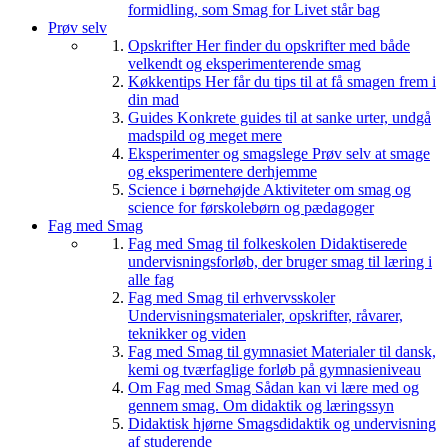
formidling, som Smag for Livet står bag
Prøv selv
Opskrifter
Her finder du opskrifter med både
velkendt og eksperimenterende smag
Køkkentips
Her får du tips til at få smagen frem i
din mad
Guides
Konkrete guides til at sanke urter, undgå
madspild og meget mere
Eksperimenter og smagslege
Prøv selv at smage
og eksperimentere derhjemme
Science i børnehøjde
Aktiviteter om smag og
science for førskolebørn og pædagoger
Fag med Smag
Fag med Smag til folkeskolen
Didaktiserede
undervisningsforløb, der bruger smag til læring i
alle fag
Fag med Smag til erhvervsskoler
Undervisningsmaterialer, opskrifter, råvarer,
teknikker og viden
Fag med Smag til gymnasiet
Materialer til dansk,
kemi og tværfaglige forløb på gymnasieniveau
Om Fag med Smag
Sådan kan vi lære med og
gennem smag. Om didaktik og læringssyn
Didaktisk hjørne
Smagsdidaktik og undervisning
af studerende