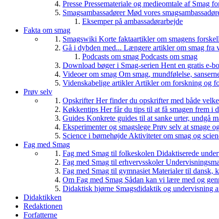
Presse
Pressemateriale og medieomtale af Smag fo
Smagsambassadører
Mød vores smagsambassadører
Eksemper på ambassadørarbejde
Fakta om smag
Smagswiki
Korte faktaartikler om smagens forskel
Gå i dybden med...
Længere artikler om smag fra v
Podcasts om smag
Podcasts om smag
Download bøger i Smag-serien
Hent en gratis e-bo
Videoer om smag
Om smag, mundfølelse, sanserne, 
Videnskabelige artikler
Artikler om forskning og f
Prøv selv
Opskrifter
Her finder du opskrifter med både vel
Køkkentips
Her får du tips til at få smagen frem i
Guides
Konkrete guides til at sanke urter, undgå 
Eksperimenter og smagslege
Prøv selv at smage o
Science i børnehøjde
Aktiviteter om smag og scie
Fag med Smag
Fag med Smag til folkeskolen
Didaktiserede underv
Fag med Smag til erhvervsskoler
Undervisningsmate
Fag med Smag til gymnasiet
Materialer til dansk,
Om Fag med Smag
Sådan kan vi lære med og gen
Didaktisk hjørne
Smagsdidaktik og undervisning a
Didaktikken
Redaktionen
Forfatterne