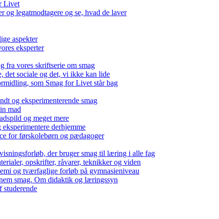
r Livet
 og legatmodtagere og se, hvad de laver
lige aspekter
ores eksperter
g fra vores skriftserie om smag
det sociale og det, vi ikke kan lide
ormidling, som Smag for Livet står bag
kendt og eksperimenterende smag
 din mad
madspild og meget mere
g eksperimentere derhjemme
nce for førskolebørn og pædagoger
isningsforløb, der bruger smag til læring i alle fag
rialer, opskrifter, råvarer, teknikker og viden
 kemi og tværfaglige forløb på gymnasieniveau
nem smag. Om didaktik og læringssyn
f studerende