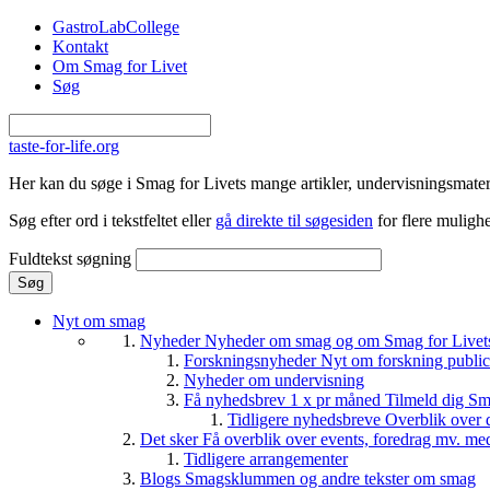
Gå til hovedindhold
GastroLabCollege
Kontakt
Om Smag for Livet
Søg
taste-for-life.org
Her kan du søge i Smag for Livets mange artikler, undervisningsmateri
Søg efter ord i tekstfeltet eller
gå direkte til søgesiden
for flere mulighe
Fuldtekst søgning
Nyt om smag
Nyheder
Nyheder om smag og om Smag for Livets 
Forskningsnyheder
Nyt om forskning public
Nyheder om undervisning
Få nyhedsbrev 1 x pr måned
Tilmeld dig Sm
Tidligere nyhedsbreve
Overblik over 
Det sker
Få overblik over events, foredrag mv. me
Tidligere arrangementer
Blogs
Smagsklummen og andre tekster om smag