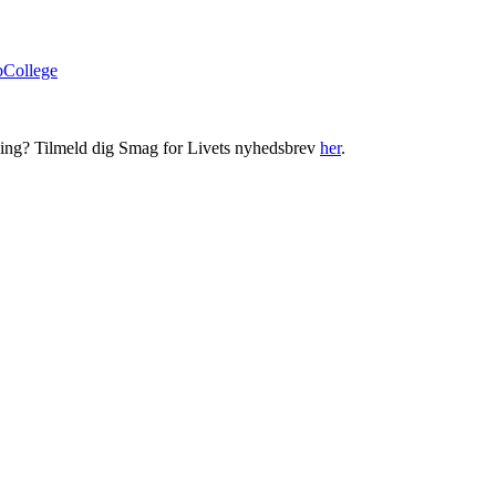
bCollege
ning? Tilmeld dig Smag for Livets nyhedsbrev
her
.