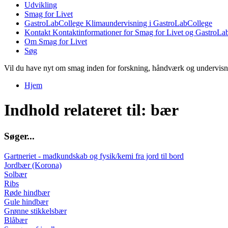
Udvikling
Smag for Livet
GastroLabCollege
Klimaundervisning i GastroLabCollege
Kontakt
Kontaktinformationer for Smag for Livet og GastroLa
Om Smag for Livet
Søg
Vil du have nyt om smag inden for forskning, håndværk og undervis
Hjem
Du er her
Indhold relateret til: bær
S
ø
g
e
r
.
.
.
Gartneriet - madkundskab og fysik/kemi fra jord til bord
Jordbær (Korona)
Solbær
Ribs
Røde hindbær
Gule hindbær
Grønne stikkelsbær
Blåbær