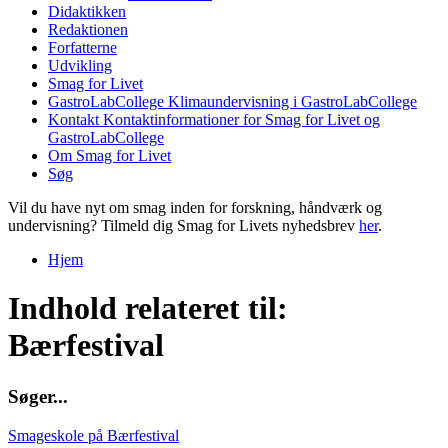
Didaktikken
Redaktionen
Forfatterne
Udvikling
Smag for Livet
GastroLabCollege
Klimaundervisning i GastroLabCollege
Kontakt
Kontaktinformationer for Smag for Livet og
GastroLabCollege
Om Smag for Livet
Søg
Vil du have nyt om smag inden for forskning, håndværk og
undervisning? Tilmeld dig Smag for Livets nyhedsbrev
her
.
Hjem
Du er her
Indhold relateret til:
Bærfestival
S
ø
g
e
r
.
.
.
Smageskole på Bærfestival