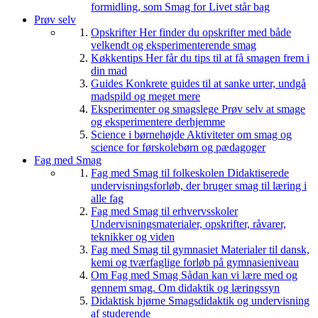
formidling, som Smag for Livet står bag
Prøv selv
Opskrifter
Her finder du opskrifter med både
velkendt og eksperimenterende smag
Køkkentips
Her får du tips til at få smagen frem i
din mad
Guides
Konkrete guides til at sanke urter, undgå
madspild og meget mere
Eksperimenter og smagslege
Prøv selv at smage
og eksperimentere derhjemme
Science i børnehøjde
Aktiviteter om smag og
science for førskolebørn og pædagoger
Fag med Smag
Fag med Smag til folkeskolen
Didaktiserede
undervisningsforløb, der bruger smag til læring i
alle fag
Fag med Smag til erhvervsskoler
Undervisningsmaterialer, opskrifter, råvarer,
teknikker og viden
Fag med Smag til gymnasiet
Materialer til dansk,
kemi og tværfaglige forløb på gymnasieniveau
Om Fag med Smag
Sådan kan vi lære med og
gennem smag. Om didaktik og læringssyn
Didaktisk hjørne
Smagsdidaktik og undervisning
af studerende