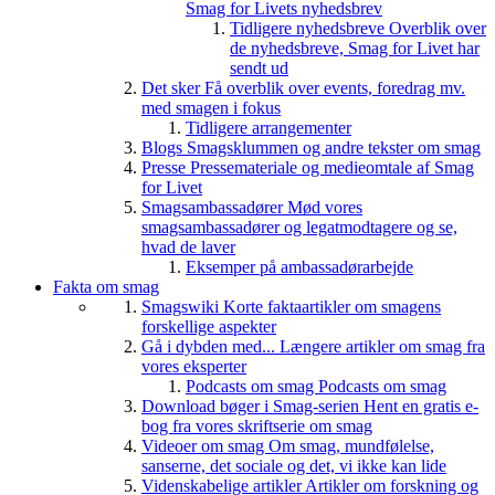
Smag for Livets nyhedsbrev
Tidligere nyhedsbreve
Overblik over
de nyhedsbreve, Smag for Livet har
sendt ud
Det sker
Få overblik over events, foredrag mv.
med smagen i fokus
Tidligere arrangementer
Blogs
Smagsklummen og andre tekster om smag
Presse
Pressemateriale og medieomtale af Smag
for Livet
Smagsambassadører
Mød vores
smagsambassadører og legatmodtagere og se,
hvad de laver
Eksemper på ambassadørarbejde
Fakta om smag
Smagswiki
Korte faktaartikler om smagens
forskellige aspekter
Gå i dybden med...
Længere artikler om smag fra
vores eksperter
Podcasts om smag
Podcasts om smag
Download bøger i Smag-serien
Hent en gratis e-
bog fra vores skriftserie om smag
Videoer om smag
Om smag, mundfølelse,
sanserne, det sociale og det, vi ikke kan lide
Videnskabelige artikler
Artikler om forskning og