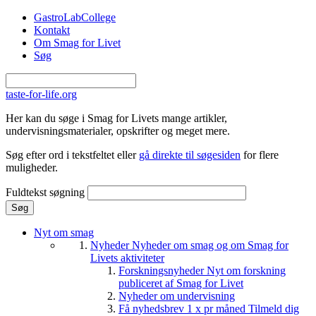
Gå til hovedindhold
GastroLabCollege
Kontakt
Om Smag for Livet
Søg
taste-for-life.org
Her kan du søge i Smag for Livets mange artikler,
undervisningsmaterialer, opskrifter og meget mere.
Søg efter ord i tekstfeltet eller
gå direkte til søgesiden
for flere
muligheder.
Fuldtekst søgning
Nyt om smag
Nyheder
Nyheder om smag og om Smag for
Livets aktiviteter
Forskningsnyheder
Nyt om forskning
publiceret af Smag for Livet
Nyheder om undervisning
Få nyhedsbrev 1 x pr måned
Tilmeld dig