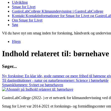
Udvikling
Smag for Livet
GastroLabCollege
Klimaundervisning i GastroLabCollege
Kontakt
Kontaktinformationer for Smag for Livet og GastroLa
Om Smag for Livet
Søg
Vil du have nyt om smag inden for forskning, håndværk og undervis
Hjem
Du er her
Indhold relateret til: børnehave
S
ø
g
e
r
.
.
.
Ny forskning: En klar ide, gode rammer og mere frihed til børnene gi
Til daginstitutioner - natur og naturfænomener: Science i børnehøjde
Smagsklummen: Svinet og børnehaven
GastroLabCollege (2022- ) er et netværk for klimaundervisning ved de
Smag for Livet var 2014-2021 et forsknings- og formidlingscenter om s