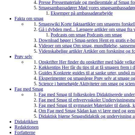
Presse
Pressemateriale og medieomtale af Smag fo
Smagsambassadører
Mød vores smagsambassadører
Eksemper på ambassadørarbejde
Fakta om smag
Smagswiki
Korte faktaartikler om smagens forskel
Gå i dybden med...
Længere artikler om smag fra v
Podcasts om smag
Podcasts om smag
Download bøger i Smag-serien
Hent en gratis e-bo
Videoer om smag
Om smag, mundfølelse, sanserne, 
Videnskabelige artikler
Artikler om forskning og f
Prøv selv
Opskrifter
Her finder du opskrifter med både vel
Køkkentips
Her får du tips til at få smagen frem i
Guides
Konkrete guides til at sanke urter, undgå 
Eksperimenter og smagslege
Prøv selv at smage o
Science i børnehøjde
Aktiviteter om smag og scie
Fag med Smag
Fag med Smag til folkeskolen
Didaktiserede underv
Fag med Smag til erhvervsskoler
Undervisningsmate
Fag med Smag til gymnasiet
Materialer til dansk,
Om Fag med Smag
Sådan kan vi lære med og gen
Didaktisk hjørne
Smagsdidaktik og undervisning a
Didaktikken
Redaktionen
Forfatterne