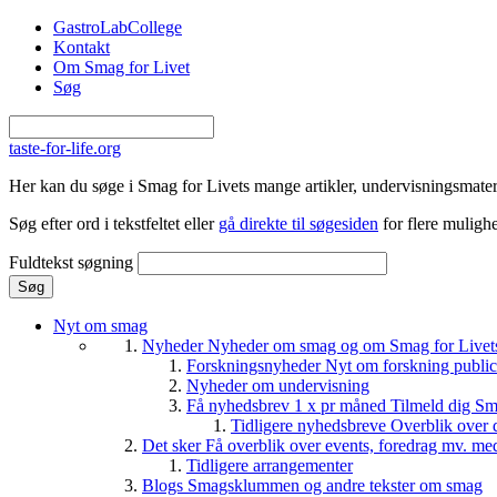
Gå til hovedindhold
GastroLabCollege
Kontakt
Om Smag for Livet
Søg
taste-for-life.org
Her kan du søge i Smag for Livets mange artikler, undervisningsmateri
Søg efter ord i tekstfeltet eller
gå direkte til søgesiden
for flere mulighe
Fuldtekst søgning
Nyt om smag
Nyheder
Nyheder om smag og om Smag for Livets 
Forskningsnyheder
Nyt om forskning public
Nyheder om undervisning
Få nyhedsbrev 1 x pr måned
Tilmeld dig Sm
Tidligere nyhedsbreve
Overblik over 
Det sker
Få overblik over events, foredrag mv. me
Tidligere arrangementer
Blogs
Smagsklummen og andre tekster om smag