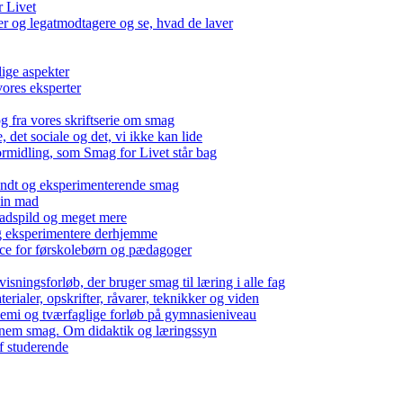
r Livet
 og legatmodtagere og se, hvad de laver
lige aspekter
ores eksperter
g fra vores skriftserie om smag
det sociale og det, vi ikke kan lide
ormidling, som Smag for Livet står bag
kendt og eksperimenterende smag
 din mad
madspild og meget mere
g eksperimentere derhjemme
nce for førskolebørn og pædagoger
isningsforløb, der bruger smag til læring i alle fag
rialer, opskrifter, råvarer, teknikker og viden
 kemi og tværfaglige forløb på gymnasieniveau
nem smag. Om didaktik og læringssyn
f studerende