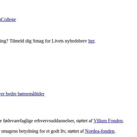
bCollege
ning? Tilmeld dig Smag for Livets nyhedsbrev
her
.
ver bedre børnemåltider
 fødevarefaglige erhvervsuddannelser, støttet af
Villum Fonden
.
magens betydning for et godt liv, støttet af
Nordea-fonden
.