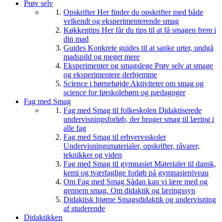
Prøv selv
Opskrifter
Her finder du opskrifter med både
velkendt og eksperimenterende smag
Køkkentips
Her får du tips til at få smagen frem i
din mad
Guides
Konkrete guides til at sanke urter, undgå
madspild og meget mere
Eksperimenter og smagslege
Prøv selv at smage
og eksperimentere derhjemme
Science i børnehøjde
Aktiviteter om smag og
science for førskolebørn og pædagoger
Fag med Smag
Fag med Smag til folkeskolen
Didaktiserede
undervisningsforløb, der bruger smag til læring i
alle fag
Fag med Smag til erhvervsskoler
Undervisningsmaterialer, opskrifter, råvarer,
teknikker og viden
Fag med Smag til gymnasiet
Materialer til dansk,
kemi og tværfaglige forløb på gymnasieniveau
Om Fag med Smag
Sådan kan vi lære med og
gennem smag. Om didaktik og læringssyn
Didaktisk hjørne
Smagsdidaktik og undervisning
af studerende
Didaktikken