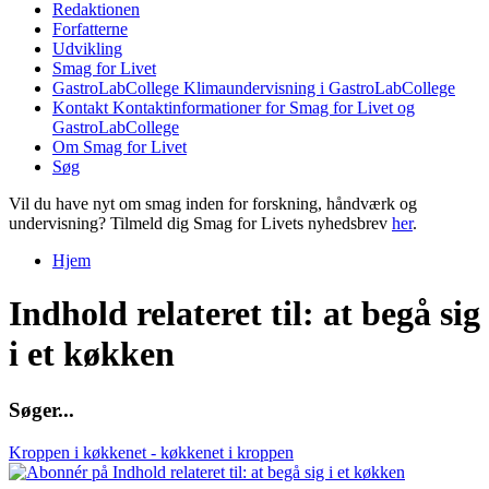
Redaktionen
Forfatterne
Udvikling
Smag for Livet
GastroLabCollege
Klimaundervisning i GastroLabCollege
Kontakt
Kontaktinformationer for Smag for Livet og
GastroLabCollege
Om Smag for Livet
Søg
Vil du have nyt om smag inden for forskning, håndværk og
undervisning? Tilmeld dig Smag for Livets nyhedsbrev
her
.
Hjem
Du er her
Indhold relateret til: at begå sig
i et køkken
S
ø
g
e
r
.
.
.
Kroppen i køkkenet - køkkenet i kroppen