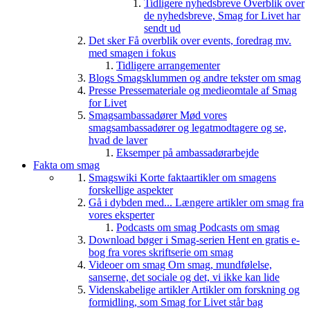
Tidligere nyhedsbreve
Overblik over
de nyhedsbreve, Smag for Livet har
sendt ud
Det sker
Få overblik over events, foredrag mv.
med smagen i fokus
Tidligere arrangementer
Blogs
Smagsklummen og andre tekster om smag
Presse
Pressemateriale og medieomtale af Smag
for Livet
Smagsambassadører
Mød vores
smagsambassadører og legatmodtagere og se,
hvad de laver
Eksemper på ambassadørarbejde
Fakta om smag
Smagswiki
Korte faktaartikler om smagens
forskellige aspekter
Gå i dybden med...
Længere artikler om smag fra
vores eksperter
Podcasts om smag
Podcasts om smag
Download bøger i Smag-serien
Hent en gratis e-
bog fra vores skriftserie om smag
Videoer om smag
Om smag, mundfølelse,
sanserne, det sociale og det, vi ikke kan lide
Videnskabelige artikler
Artikler om forskning og
formidling, som Smag for Livet står bag