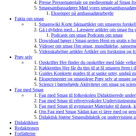
Presse
Pressemateriale og medieomtale af Smag fo
Smagsambassadører
Mød vores smagsambassadører
Eksemper på ambassadørarbejde
Fakta om smag
Smagswiki
Korte faktaartikler om smagens forskel
Gå i dybden med...
Længere artikler om smag fra v
Podcasts om smag
Podcasts om smag
Download bøger i Smag-serien
Hent en gratis e-bo
Videoer om smag
Om smag, mundfølelse, sanserne, 
Videnskabelige artikler
Artikler om forskning og f
Prøv selv
Opskrifter
Her finder du opskrifter med både vel
Køkkentips
Her får du tips til at få smagen frem i
Guides
Konkrete guides til at sanke urter, undgå 
Eksperimenter og smagslege
Prøv selv at smage o
Science i børnehøjde
Aktiviteter om smag og scie
Fag med Smag
Fag med Smag til folkeskolen
Didaktiserede underv
Fag med Smag til erhvervsskoler
Undervisningsmate
Fag med Smag til gymnasiet
Materialer til dansk,
Om Fag med Smag
Sådan kan vi lære med og gen
Didaktisk hjørne
Smagsdidaktik og undervisning a
Didaktikken
Redaktionen
Forfatterne