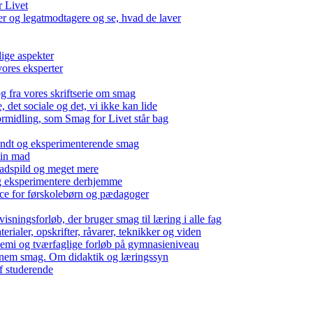
r Livet
 og legatmodtagere og se, hvad de laver
lige aspekter
ores eksperter
g fra vores skriftserie om smag
det sociale og det, vi ikke kan lide
ormidling, som Smag for Livet står bag
kendt og eksperimenterende smag
 din mad
madspild og meget mere
g eksperimentere derhjemme
nce for førskolebørn og pædagoger
isningsforløb, der bruger smag til læring i alle fag
rialer, opskrifter, råvarer, teknikker og viden
 kemi og tværfaglige forløb på gymnasieniveau
nem smag. Om didaktik og læringssyn
f studerende