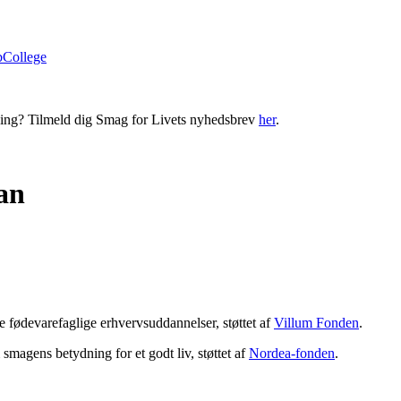
bCollege
ning? Tilmeld dig Smag for Livets nyhedsbrev
her
.
ian
 fødevarefaglige erhvervsuddannelser, støttet af
Villum Fonden
.
magens betydning for et godt liv, støttet af
Nordea-fonden
.