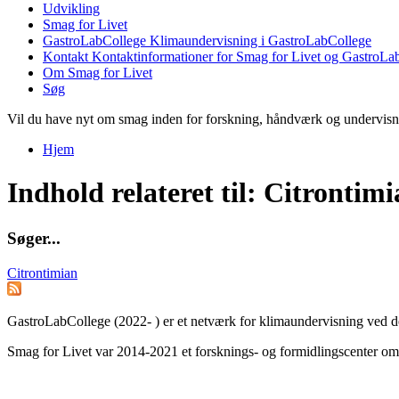
Udvikling
Smag for Livet
GastroLabCollege
Klimaundervisning i GastroLabCollege
Kontakt
Kontaktinformationer for Smag for Livet og GastroLa
Om Smag for Livet
Søg
Vil du have nyt om smag inden for forskning, håndværk og undervis
Hjem
Du er her
Indhold relateret til: Citrontim
S
ø
g
e
r
.
.
.
Citrontimian
GastroLabCollege (2022- ) er et netværk for klimaundervisning ved de
Smag for Livet var 2014-2021 et forsknings- og formidlingscenter om s