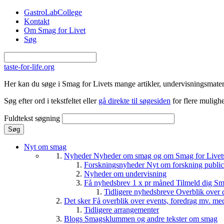
Gå til hovedindhold
GastroLabCollege
Kontakt
Om Smag for Livet
Søg
taste-for-life.org
Her kan du søge i Smag for Livets mange artikler, undervisningsmateri
Søg efter ord i tekstfeltet eller
gå direkte til søgesiden
for flere mulighe
Fuldtekst søgning
Nyt om smag
Nyheder
Nyheder om smag og om Smag for Livets 
Forskningsnyheder
Nyt om forskning public
Nyheder om undervisning
Få nyhedsbrev 1 x pr måned
Tilmeld dig Sm
Tidligere nyhedsbreve
Overblik over 
Det sker
Få overblik over events, foredrag mv. me
Tidligere arrangementer
Blogs
Smagsklummen og andre tekster om smag