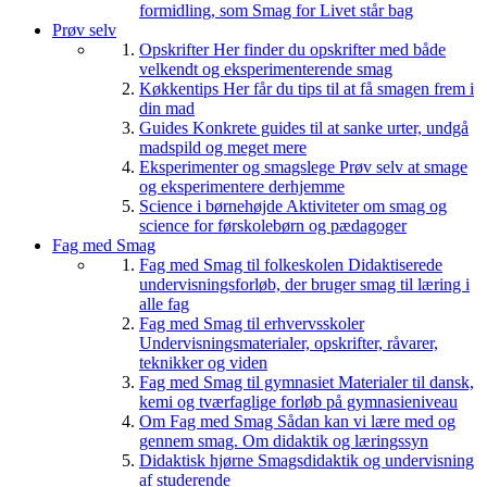
formidling, som Smag for Livet står bag
Prøv selv
Opskrifter
Her finder du opskrifter med både
velkendt og eksperimenterende smag
Køkkentips
Her får du tips til at få smagen frem i
din mad
Guides
Konkrete guides til at sanke urter, undgå
madspild og meget mere
Eksperimenter og smagslege
Prøv selv at smage
og eksperimentere derhjemme
Science i børnehøjde
Aktiviteter om smag og
science for førskolebørn og pædagoger
Fag med Smag
Fag med Smag til folkeskolen
Didaktiserede
undervisningsforløb, der bruger smag til læring i
alle fag
Fag med Smag til erhvervsskoler
Undervisningsmaterialer, opskrifter, råvarer,
teknikker og viden
Fag med Smag til gymnasiet
Materialer til dansk,
kemi og tværfaglige forløb på gymnasieniveau
Om Fag med Smag
Sådan kan vi lære med og
gennem smag. Om didaktik og læringssyn
Didaktisk hjørne
Smagsdidaktik og undervisning
af studerende