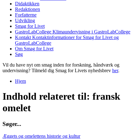
Didaktikken
Redaktionen
Forfatterne
Udvikling
Smag for Livet
GastroLabCollege
Klimaundervisning i GastroLabCollege
Kontakt
Kontaktinformationer for Smag for Livet og
GastroLabCollege
Om Smag for Livet
Søg
Vil du have nyt om smag inden for forskning, håndværk og
undervisning? Tilmeld dig Smag for Livets nyhedsbrev
her
.
Hjem
Du er her
Indhold relateret til: fransk
omelet
S
ø
g
e
r
.
.
.
Æggets og omelettens historie og kultur