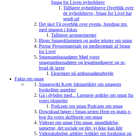
Smag for Livets nyhedsbrev
Tidligere nyhedsbreve
Overblik over
de nyhedsbreve, Smag for Livet har
sendt ud
Det sker
Få overblik over events, foredrag mv.
med smagen i fokus
Tidligere arrangementer
Blogs
Smagsklummen og andre tekster om smag
Presse
Pressemateriale og medieomtale af Smag
for Livet
Smagsambassadører
Mød vores
smagsambassadører og legatmodtagere og se,
hvad de laver
Eksemper på ambassadørarbejde
Fakta om smag
Smagswiki
Korte faktaartikler om smagens
forskellige aspekter
Gå i dybden med...
Længere artikler om smag fra
vores eksperter
Podcasts om smag
Podcasts om smag
Download bøger i Smag-serien
Hent en gratis e-
bog fra vores skriftserie om smag
Videoer om smag
Om smag, mundfølelse,
sanserne, det sociale og det, vi ikke kan lide
Videnskabelige artikler
Artikler om forskning og