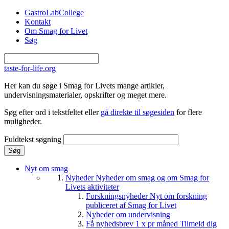
Gå til hovedindhold
GastroLabCollege
Kontakt
Om Smag for Livet
Søg
taste-for-life.org
Her kan du søge i Smag for Livets mange artikler,
undervisningsmaterialer, opskrifter og meget mere.
Søg efter ord i tekstfeltet eller
gå direkte til søgesiden
for flere
muligheder.
Fuldtekst søgning
Nyt om smag
Nyheder
Nyheder om smag og om Smag for
Livets aktiviteter
Forskningsnyheder
Nyt om forskning
publiceret af Smag for Livet
Nyheder om undervisning
Få nyhedsbrev 1 x pr måned
Tilmeld dig