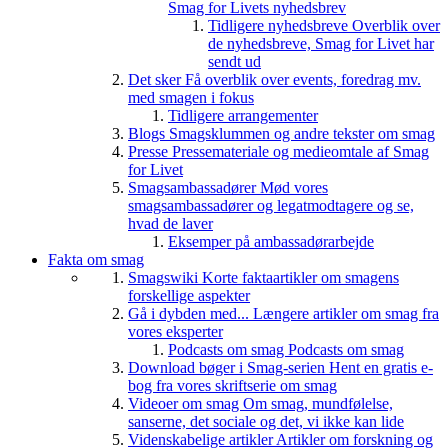
Smag for Livets nyhedsbrev
Tidligere nyhedsbreve
Overblik over
de nyhedsbreve, Smag for Livet har
sendt ud
Det sker
Få overblik over events, foredrag mv.
med smagen i fokus
Tidligere arrangementer
Blogs
Smagsklummen og andre tekster om smag
Presse
Pressemateriale og medieomtale af Smag
for Livet
Smagsambassadører
Mød vores
smagsambassadører og legatmodtagere og se,
hvad de laver
Eksemper på ambassadørarbejde
Fakta om smag
Smagswiki
Korte faktaartikler om smagens
forskellige aspekter
Gå i dybden med...
Længere artikler om smag fra
vores eksperter
Podcasts om smag
Podcasts om smag
Download bøger i Smag-serien
Hent en gratis e-
bog fra vores skriftserie om smag
Videoer om smag
Om smag, mundfølelse,
sanserne, det sociale og det, vi ikke kan lide
Videnskabelige artikler
Artikler om forskning og