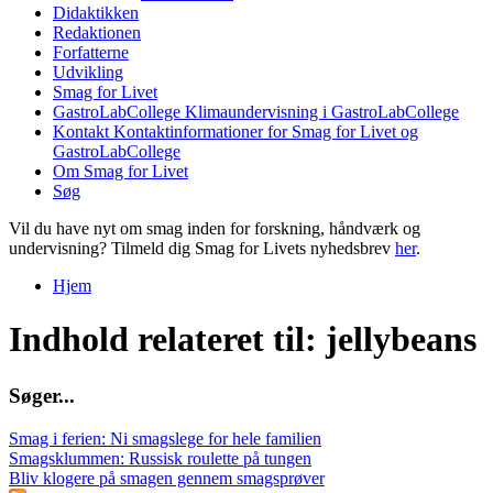
Didaktikken
Redaktionen
Forfatterne
Udvikling
Smag for Livet
GastroLabCollege
Klimaundervisning i GastroLabCollege
Kontakt
Kontaktinformationer for Smag for Livet og
GastroLabCollege
Om Smag for Livet
Søg
Vil du have nyt om smag inden for forskning, håndværk og
undervisning? Tilmeld dig Smag for Livets nyhedsbrev
her
.
Hjem
Du er her
Indhold relateret til: jellybeans
S
ø
g
e
r
.
.
.
Smag i ferien: Ni smagslege for hele familien
Smagsklummen: Russisk roulette på tungen
Bliv klogere på smagen gennem smagsprøver