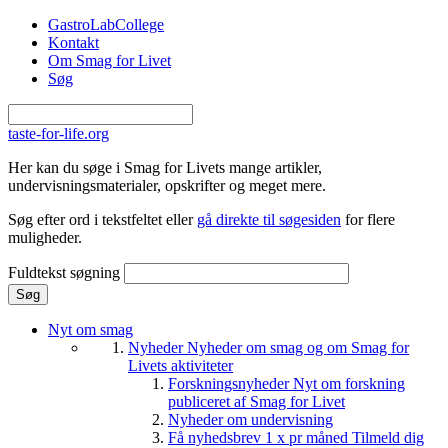
Gå til hovedindhold
GastroLabCollege
Kontakt
Om Smag for Livet
Søg
taste-for-life.org
Her kan du søge i Smag for Livets mange artikler,
undervisningsmaterialer, opskrifter og meget mere.
Søg efter ord i tekstfeltet eller
gå direkte til søgesiden
for flere
muligheder.
Fuldtekst søgning
Nyt om smag
Nyheder
Nyheder om smag og om Smag for
Livets aktiviteter
Forskningsnyheder
Nyt om forskning
publiceret af Smag for Livet
Nyheder om undervisning
Få nyhedsbrev 1 x pr måned
Tilmeld dig