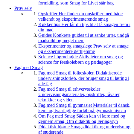
formidling, som Smag for Livet står bag
Prøv selv
Opskrifter
Her finder du opskrifter med både
velkendt og eksperimenterende smag
Køkkentips
Her får du tips til at få smagen frem i
din mad
Guides
Konkrete guides til at sanke urter, undgå
madspild og meget mere
Eksperimenter og smagslege
Prøv selv at smage
og eksperimentere derhjemme
Science i børnehøjde
Aktiviteter om smag og
science for førskolebørn og pædagoger
Fag med Smag
Fag med Smag til folkeskolen
Didaktiserede
undervisningsforløb, der bruger smag til læring i
alle fag
Fag med Smag til erhvervsskoler
Undervisningsmaterialer, opskrifter, råvarer,
teknikker og viden
Fag med Smag til gymnasiet
Materialer til dansk,
kemi og tværfaglige forløb på gymnasieniveau
Om Fag med Smag
Sådan kan vi lære med og
gennem smag. Om didaktik og læringssyn
Didaktisk hjørne
Smagsdidaktik og undervisning
af studerende