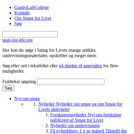
Gå til hovedindhold
GastroLabCollege
Kontakt
Om Smag for Livet
Søg
taste-for-life.org
Her kan du søge i Smag for Livets mange artikler,
undervisningsmaterialer, opskrifter og meget mere.
Søg efter ord i tekstfeltet eller
gå direkte til søgesiden
for flere
muligheder.
Fuldtekst søgning
Nyt om smag
Nyheder
Nyheder om smag og om Smag for
Livets aktiviteter
Forskningsnyheder
Nyt om forskning
publiceret af Smag for Livet
Nyheder om undervisning
Få nyhedsbrev 1 x pr måned
Tilmeld dig