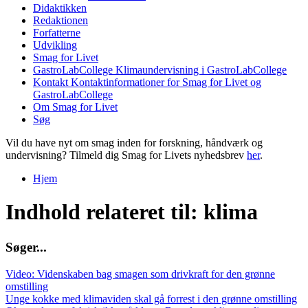
Didaktikken
Redaktionen
Forfatterne
Udvikling
Smag for Livet
GastroLabCollege
Klimaundervisning i GastroLabCollege
Kontakt
Kontaktinformationer for Smag for Livet og
GastroLabCollege
Om Smag for Livet
Søg
Vil du have nyt om smag inden for forskning, håndværk og
undervisning? Tilmeld dig Smag for Livets nyhedsbrev
her
.
Hjem
Du er her
Indhold relateret til: klima
S
ø
g
e
r
.
.
.
Video: Videnskaben bag smagen som drivkraft for den grønne
omstilling
Unge kokke med klimaviden skal gå forrest i den grønne omstilling