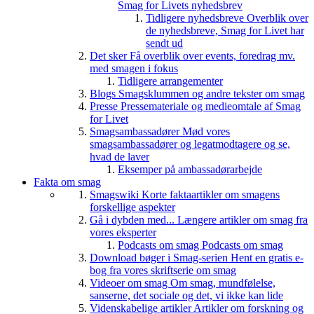
Smag for Livets nyhedsbrev
Tidligere nyhedsbreve
Overblik over
de nyhedsbreve, Smag for Livet har
sendt ud
Det sker
Få overblik over events, foredrag mv.
med smagen i fokus
Tidligere arrangementer
Blogs
Smagsklummen og andre tekster om smag
Presse
Pressemateriale og medieomtale af Smag
for Livet
Smagsambassadører
Mød vores
smagsambassadører og legatmodtagere og se,
hvad de laver
Eksemper på ambassadørarbejde
Fakta om smag
Smagswiki
Korte faktaartikler om smagens
forskellige aspekter
Gå i dybden med...
Længere artikler om smag fra
vores eksperter
Podcasts om smag
Podcasts om smag
Download bøger i Smag-serien
Hent en gratis e-
bog fra vores skriftserie om smag
Videoer om smag
Om smag, mundfølelse,
sanserne, det sociale og det, vi ikke kan lide
Videnskabelige artikler
Artikler om forskning og