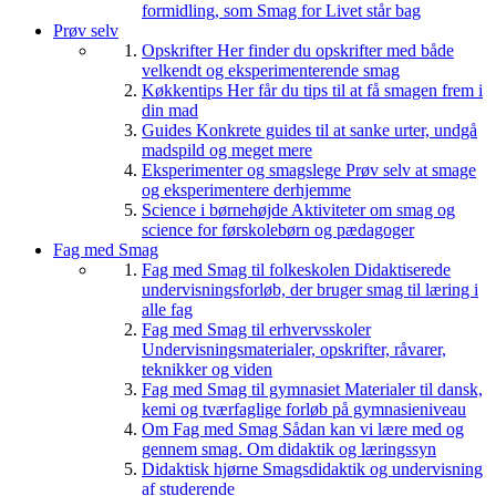
formidling, som Smag for Livet står bag
Prøv selv
Opskrifter
Her finder du opskrifter med både
velkendt og eksperimenterende smag
Køkkentips
Her får du tips til at få smagen frem i
din mad
Guides
Konkrete guides til at sanke urter, undgå
madspild og meget mere
Eksperimenter og smagslege
Prøv selv at smage
og eksperimentere derhjemme
Science i børnehøjde
Aktiviteter om smag og
science for førskolebørn og pædagoger
Fag med Smag
Fag med Smag til folkeskolen
Didaktiserede
undervisningsforløb, der bruger smag til læring i
alle fag
Fag med Smag til erhvervsskoler
Undervisningsmaterialer, opskrifter, råvarer,
teknikker og viden
Fag med Smag til gymnasiet
Materialer til dansk,
kemi og tværfaglige forløb på gymnasieniveau
Om Fag med Smag
Sådan kan vi lære med og
gennem smag. Om didaktik og læringssyn
Didaktisk hjørne
Smagsdidaktik og undervisning
af studerende