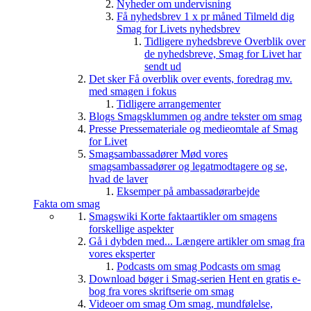
Nyheder om undervisning
Få nyhedsbrev 1 x pr måned
Tilmeld dig
Smag for Livets nyhedsbrev
Tidligere nyhedsbreve
Overblik over
de nyhedsbreve, Smag for Livet har
sendt ud
Det sker
Få overblik over events, foredrag mv.
med smagen i fokus
Tidligere arrangementer
Blogs
Smagsklummen og andre tekster om smag
Presse
Pressemateriale og medieomtale af Smag
for Livet
Smagsambassadører
Mød vores
smagsambassadører og legatmodtagere og se,
hvad de laver
Eksemper på ambassadørarbejde
Fakta om smag
Smagswiki
Korte faktaartikler om smagens
forskellige aspekter
Gå i dybden med...
Længere artikler om smag fra
vores eksperter
Podcasts om smag
Podcasts om smag
Download bøger i Smag-serien
Hent en gratis e-
bog fra vores skriftserie om smag
Videoer om smag
Om smag, mundfølelse,