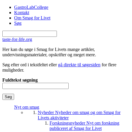
Gå til hovedindhold
GastroLabCollege
Kontakt
Om Smag for Livet
Søg
taste-for-life.org
Her kan du søge i Smag for Livets mange artikler,
undervisningsmaterialer, opskrifter og meget mere.
Søg efter ord i tekstfeltet eller
gå direkte til søgesiden
for flere
muligheder.
Fuldtekst søgning
Nyt om smag
Nyheder
Nyheder om smag og om Smag for
Livets aktiviteter
Forskningsnyheder
Nyt om forskning
publiceret af Smag for Livet