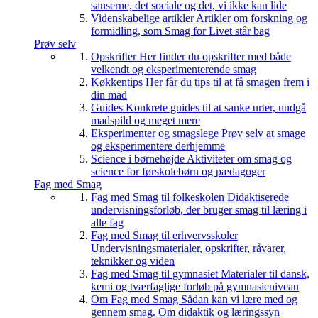
sanserne, det sociale og det, vi ikke kan lide
Videnskabelige artikler
Artikler om forskning og
formidling, som Smag for Livet står bag
Prøv selv
Opskrifter
Her finder du opskrifter med både
velkendt og eksperimenterende smag
Køkkentips
Her får du tips til at få smagen frem i
din mad
Guides
Konkrete guides til at sanke urter, undgå
madspild og meget mere
Eksperimenter og smagslege
Prøv selv at smage
og eksperimentere derhjemme
Science i børnehøjde
Aktiviteter om smag og
science for førskolebørn og pædagoger
Fag med Smag
Fag med Smag til folkeskolen
Didaktiserede
undervisningsforløb, der bruger smag til læring i
alle fag
Fag med Smag til erhvervsskoler
Undervisningsmaterialer, opskrifter, råvarer,
teknikker og viden
Fag med Smag til gymnasiet
Materialer til dansk,
kemi og tværfaglige forløb på gymnasieniveau
Om Fag med Smag
Sådan kan vi lære med og
gennem smag. Om didaktik og læringssyn