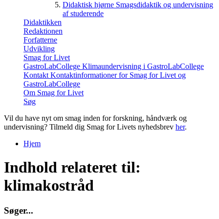
Didaktisk hjørne
Smagsdidaktik og undervisning
af studerende
Didaktikken
Redaktionen
Forfatterne
Udvikling
Smag for Livet
GastroLabCollege
Klimaundervisning i GastroLabCollege
Kontakt
Kontaktinformationer for Smag for Livet og
GastroLabCollege
Om Smag for Livet
Søg
Vil du have nyt om smag inden for forskning, håndværk og
undervisning? Tilmeld dig Smag for Livets nyhedsbrev
her
.
Hjem
Du er her
Indhold relateret til:
klimakostråd
S
ø
g
e
r
.
.
.