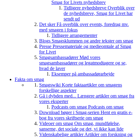
Smag for Livets nyhedsbrev
Tidligere nyhedsbreve
Overblik over
de nyhedsbreve, Smag for Livet har
sendt ud
Det sker
Få overblik over events, foredrag mv.
med smagen i fokus
Tidligere arrangementer
Blogs
Smagsklummen og andre tekster om smag
Presse
Pressemateriale og medieomtale af Smag
for Livet
Smagsambassadører
Mød vores
smagsambassadører og legatmodtagere og se,
hvad de laver
Eksemper på ambassadørarbejde
Fakta om smag
Smagswiki
Korte faktaartikler om smagens
forskellige aspekter
Gå i dybden med...
Længere artikler om smag fra
vores eksperter
Podcasts om smag
Podcasts om smag
Download bøger i Smag-serien
Hent en gratis e-
bog fra vores skriftserie om smag
Videoer om smag
Om smag, mundfølelse,
sanserne, det sociale og det, vi ikke kan lide
Videnskabelige artikler
Artikler om forskning og