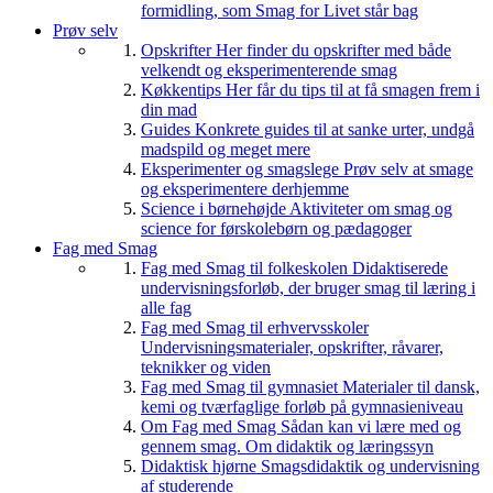
formidling, som Smag for Livet står bag
Prøv selv
Opskrifter
Her finder du opskrifter med både
velkendt og eksperimenterende smag
Køkkentips
Her får du tips til at få smagen frem i
din mad
Guides
Konkrete guides til at sanke urter, undgå
madspild og meget mere
Eksperimenter og smagslege
Prøv selv at smage
og eksperimentere derhjemme
Science i børnehøjde
Aktiviteter om smag og
science for førskolebørn og pædagoger
Fag med Smag
Fag med Smag til folkeskolen
Didaktiserede
undervisningsforløb, der bruger smag til læring i
alle fag
Fag med Smag til erhvervsskoler
Undervisningsmaterialer, opskrifter, råvarer,
teknikker og viden
Fag med Smag til gymnasiet
Materialer til dansk,
kemi og tværfaglige forløb på gymnasieniveau
Om Fag med Smag
Sådan kan vi lære med og
gennem smag. Om didaktik og læringssyn
Didaktisk hjørne
Smagsdidaktik og undervisning
af studerende