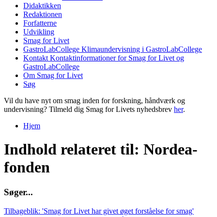
Didaktikken
Redaktionen
Forfatterne
Udvikling
Smag for Livet
GastroLabCollege
Klimaundervisning i GastroLabCollege
Kontakt
Kontaktinformationer for Smag for Livet og
GastroLabCollege
Om Smag for Livet
Søg
Vil du have nyt om smag inden for forskning, håndværk og
undervisning? Tilmeld dig Smag for Livets nyhedsbrev
her
.
Hjem
Du er her
Indhold relateret til: Nordea-
fonden
S
ø
g
e
r
.
.
.
Tilbageblik: 'Smag for Livet har givet øget forståelse for smag'