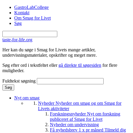
Gå til hovedindhold
GastroLabCollege
Kontakt
Om Smag for Livet
Søg
taste-for-life.org
Her kan du søge i Smag for Livets mange artikler,
undervisningsmaterialer, opskrifter og meget mere.
Søg efter ord i tekstfeltet eller
gå direkte til søgesiden
for flere
muligheder.
Fuldtekst søgning
Nyt om smag
Nyheder
Nyheder om smag og om Smag for
Livets aktiviteter
Forskningsnyheder
Nyt om forskning
publiceret af Smag for Livet
Nyheder om undervisning
Få nyhedsbrev 1 x pr måned
Tilmeld dig