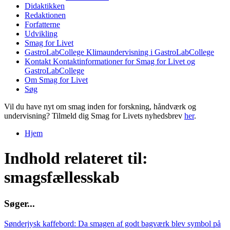
Didaktikken
Redaktionen
Forfatterne
Udvikling
Smag for Livet
GastroLabCollege
Klimaundervisning i GastroLabCollege
Kontakt
Kontaktinformationer for Smag for Livet og
GastroLabCollege
Om Smag for Livet
Søg
Vil du have nyt om smag inden for forskning, håndværk og
undervisning? Tilmeld dig Smag for Livets nyhedsbrev
her
.
Hjem
Du er her
Indhold relateret til:
smagsfællesskab
S
ø
g
e
r
.
.
.
Sønderjysk kaffebord: Da smagen af godt bagværk blev symbol på