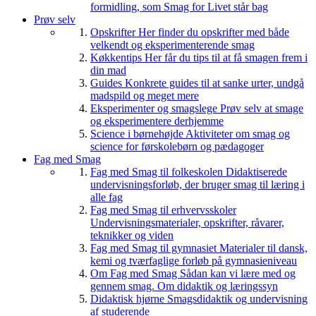
formidling, som Smag for Livet står bag
Prøv selv
Opskrifter
Her finder du opskrifter med både
velkendt og eksperimenterende smag
Køkkentips
Her får du tips til at få smagen frem i
din mad
Guides
Konkrete guides til at sanke urter, undgå
madspild og meget mere
Eksperimenter og smagslege
Prøv selv at smage
og eksperimentere derhjemme
Science i børnehøjde
Aktiviteter om smag og
science for førskolebørn og pædagoger
Fag med Smag
Fag med Smag til folkeskolen
Didaktiserede
undervisningsforløb, der bruger smag til læring i
alle fag
Fag med Smag til erhvervsskoler
Undervisningsmaterialer, opskrifter, råvarer,
teknikker og viden
Fag med Smag til gymnasiet
Materialer til dansk,
kemi og tværfaglige forløb på gymnasieniveau
Om Fag med Smag
Sådan kan vi lære med og
gennem smag. Om didaktik og læringssyn
Didaktisk hjørne
Smagsdidaktik og undervisning
af studerende