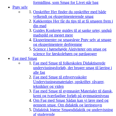
formidling, som Smag for Livet står bag
Prøv selv
Opskrifter
Her finder du opskrifter med både
velkendt og eksperimenterende smag
Køkkentips
Her får du tips til at få smagen frem i
din mad
Guides
Konkrete guides til at sanke urter, undgå
madspild og meget mere
Eksperimenter og smagslege
Prøv selv at smage
og eksperimentere derhjemme
Science i børnehøjde
Aktiviteter om smag og
science for førskolebørn og pædagoger
Fag med Smag
Fag med Smag til folkeskolen
Didaktiserede
undervisningsforløb, der bruger smag til læring i
alle fag
Fag med Smag til erhvervsskoler
Undervisningsmaterialer, opskrifter, råvarer,
teknikker og viden
Fag med Smag til gymnasiet
Materialer til dansk,
kemi og tværfaglige forløb på gymnasieniveau
Om Fag med Smag
Sådan kan vi lære med og
gennem smag. Om didaktik og læringssyn
Didaktisk hjørne
Smagsdidaktik og undervisning
af studerende