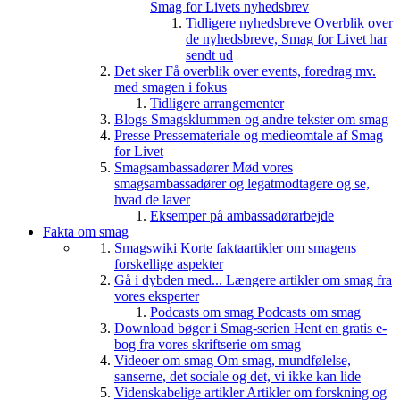
Smag for Livets nyhedsbrev
Tidligere nyhedsbreve
Overblik over
de nyhedsbreve, Smag for Livet har
sendt ud
Det sker
Få overblik over events, foredrag mv.
med smagen i fokus
Tidligere arrangementer
Blogs
Smagsklummen og andre tekster om smag
Presse
Pressemateriale og medieomtale af Smag
for Livet
Smagsambassadører
Mød vores
smagsambassadører og legatmodtagere og se,
hvad de laver
Eksemper på ambassadørarbejde
Fakta om smag
Smagswiki
Korte faktaartikler om smagens
forskellige aspekter
Gå i dybden med...
Længere artikler om smag fra
vores eksperter
Podcasts om smag
Podcasts om smag
Download bøger i Smag-serien
Hent en gratis e-
bog fra vores skriftserie om smag
Videoer om smag
Om smag, mundfølelse,
sanserne, det sociale og det, vi ikke kan lide
Videnskabelige artikler
Artikler om forskning og