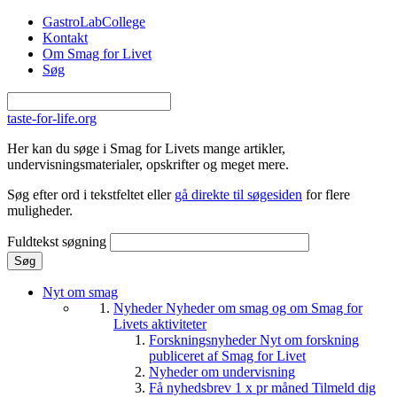
Gå til hovedindhold
GastroLabCollege
Kontakt
Om Smag for Livet
Søg
taste-for-life.org
Her kan du søge i Smag for Livets mange artikler,
undervisningsmaterialer, opskrifter og meget mere.
Søg efter ord i tekstfeltet eller
gå direkte til søgesiden
for flere
muligheder.
Fuldtekst søgning
Nyt om smag
Nyheder
Nyheder om smag og om Smag for
Livets aktiviteter
Forskningsnyheder
Nyt om forskning
publiceret af Smag for Livet
Nyheder om undervisning
Få nyhedsbrev 1 x pr måned
Tilmeld dig