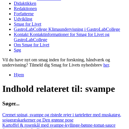
Didaktikken
Redaktionen
Forfatterne
Udvikling
Smag for Livet
GastroLabCollege
Klimaundervisning i GastroLabCollege
Kontakt
Kontaktinformationer for Smag for Livet og
GastroLabCollege
Om Smag for Livet
Søg
Vil du have nyt om smag inden for forskning, håndværk og
undervisning? Tilmeld dig Smag for Livets nyhedsbrev
her
.
Hjem
Du er her
Indhold relateret til: svampe
S
ø
g
e
r
.
.
.
Cremet spinat, svampe og ristede rejer i tarteletter med muskatæg,
sojagræskarkerner og Den grønne pose
Kartoffel & rosenkål med svampe-kyllinge-bønne-tomat-sauce