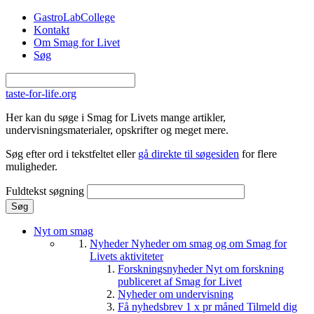
Gå til hovedindhold
GastroLabCollege
Kontakt
Om Smag for Livet
Søg
taste-for-life.org
Her kan du søge i Smag for Livets mange artikler,
undervisningsmaterialer, opskrifter og meget mere.
Søg efter ord i tekstfeltet eller
gå direkte til søgesiden
for flere
muligheder.
Fuldtekst søgning
Nyt om smag
Nyheder
Nyheder om smag og om Smag for
Livets aktiviteter
Forskningsnyheder
Nyt om forskning
publiceret af Smag for Livet
Nyheder om undervisning
Få nyhedsbrev 1 x pr måned
Tilmeld dig