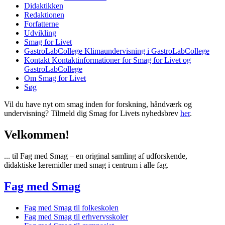
Didaktikken
Redaktionen
Forfatterne
Udvikling
Smag for Livet
GastroLabCollege
Klimaundervisning i GastroLabCollege
Kontakt
Kontaktinformationer for Smag for Livet og
GastroLabCollege
Om Smag for Livet
Søg
Vil du have nyt om smag inden for forskning, håndværk og
undervisning? Tilmeld dig Smag for Livets nyhedsbrev
her
.
Velkommen!
... til Fag med Smag – en original samling af udforskende,
didaktiske læremidler med smag i centrum i alle fag.
Fag med Smag
Fag med Smag til folkeskolen
Fag med Smag til erhvervsskoler