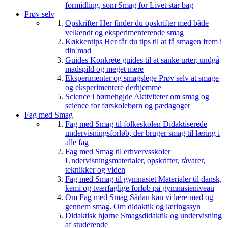
formidling, som Smag for Livet står bag
Prøv selv
Opskrifter
Her finder du opskrifter med både
velkendt og eksperimenterende smag
Køkkentips
Her får du tips til at få smagen frem i
din mad
Guides
Konkrete guides til at sanke urter, undgå
madspild og meget mere
Eksperimenter og smagslege
Prøv selv at smage
og eksperimentere derhjemme
Science i børnehøjde
Aktiviteter om smag og
science for førskolebørn og pædagoger
Fag med Smag
Fag med Smag til folkeskolen
Didaktiserede
undervisningsforløb, der bruger smag til læring i
alle fag
Fag med Smag til erhvervsskoler
Undervisningsmaterialer, opskrifter, råvarer,
teknikker og viden
Fag med Smag til gymnasiet
Materialer til dansk,
kemi og tværfaglige forløb på gymnasieniveau
Om Fag med Smag
Sådan kan vi lære med og
gennem smag. Om didaktik og læringssyn
Didaktisk hjørne
Smagsdidaktik og undervisning
af studerende