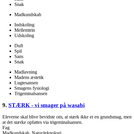
Snak
Madkundskab
Indskoling
Mellemtrin
Udskoling
Duft
Spil
Sans
Snak
Madlavning
Madens æstetik
Lugtesansen
Smagens fysiologi
Trigeminalsansen
9.
STÆRK - vi smager på wasabi
Eleverne skal blive bevidste om, at stærk ikke er en grundsmag, men
at det stærke opfattes via trigeminalsansen.
Fag
Madkundskab, Natur/teknologi