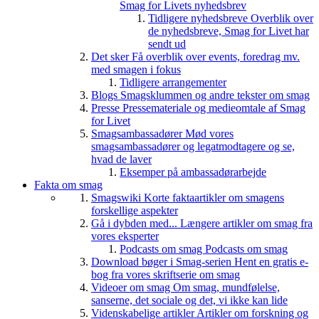
Smag for Livets nyhedsbrev
Tidligere nyhedsbreve
Overblik over
de nyhedsbreve, Smag for Livet har
sendt ud
Det sker
Få overblik over events, foredrag mv.
med smagen i fokus
Tidligere arrangementer
Blogs
Smagsklummen og andre tekster om smag
Presse
Pressemateriale og medieomtale af Smag
for Livet
Smagsambassadører
Mød vores
smagsambassadører og legatmodtagere og se,
hvad de laver
Eksemper på ambassadørarbejde
Fakta om smag
Smagswiki
Korte faktaartikler om smagens
forskellige aspekter
Gå i dybden med...
Længere artikler om smag fra
vores eksperter
Podcasts om smag
Podcasts om smag
Download bøger i Smag-serien
Hent en gratis e-
bog fra vores skriftserie om smag
Videoer om smag
Om smag, mundfølelse,
sanserne, det sociale og det, vi ikke kan lide
Videnskabelige artikler
Artikler om forskning og