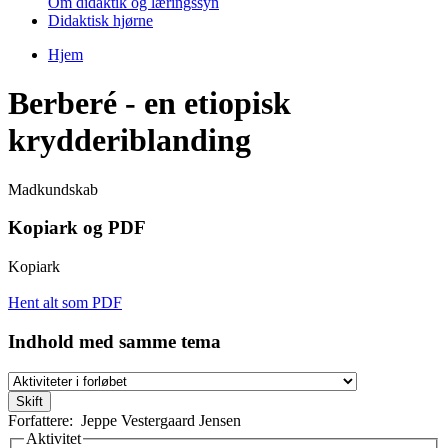
Om didaktik og læringssyn
Didaktisk hjørne
Hjem
Du er her
Berberé - en etiopisk
krydderiblanding
Madkundskab
Kopiark og PDF
Kopiark
Hent alt som PDF
Indhold med samme tema
Forfattere:
Jeppe Vestergaard Jensen
Aktivitet