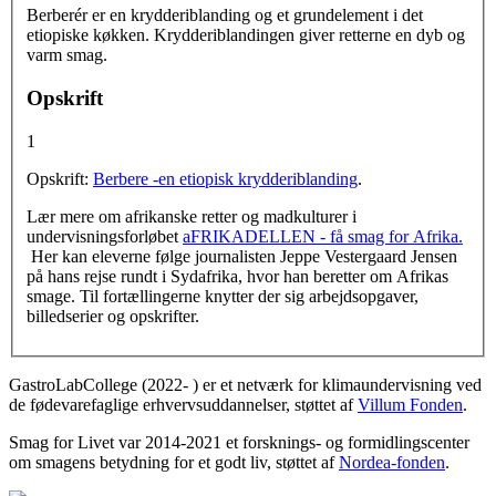
Vertikale faneblade
Berberér er en krydderiblanding og et grundelement i det
etiopiske køkken. Krydderiblandingen giver retterne en dyb og
varm smag.
Opskrift
1
Opskrift:
Berbere -en etiopisk krydderiblanding
.
Lær mere om afrikanske retter og madkulturer i
undervisningsforløbet
aFRIKADELLEN - få smag for Afrika.
Her kan eleverne følge journalisten Jeppe Vestergaard Jensen
på hans rejse rundt i Sydafrika, hvor han beretter om Afrikas
smage. Til fortællingerne knytter der sig arbejdsopgaver,
billedserier og opskrifter.
GastroLabCollege (2022- ) er et netværk for klimaundervisning ved
de fødevarefaglige erhvervsuddannelser, støttet af
Villum Fonden
.
Smag for Livet var 2014-2021 et forsknings- og formidlingscenter
om smagens betydning for et godt liv, støttet af
Nordea-fonden
.