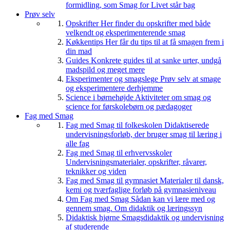
formidling, som Smag for Livet står bag
Prøv selv
Opskrifter
Her finder du opskrifter med både
velkendt og eksperimenterende smag
Køkkentips
Her får du tips til at få smagen frem i
din mad
Guides
Konkrete guides til at sanke urter, undgå
madspild og meget mere
Eksperimenter og smagslege
Prøv selv at smage
og eksperimentere derhjemme
Science i børnehøjde
Aktiviteter om smag og
science for førskolebørn og pædagoger
Fag med Smag
Fag med Smag til folkeskolen
Didaktiserede
undervisningsforløb, der bruger smag til læring i
alle fag
Fag med Smag til erhvervsskoler
Undervisningsmaterialer, opskrifter, råvarer,
teknikker og viden
Fag med Smag til gymnasiet
Materialer til dansk,
kemi og tværfaglige forløb på gymnasieniveau
Om Fag med Smag
Sådan kan vi lære med og
gennem smag. Om didaktik og læringssyn
Didaktisk hjørne
Smagsdidaktik og undervisning
af studerende