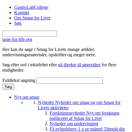
Gå til hovedindhold
GastroLabCollege
Kontakt
Om Smag for Livet
Søg
taste-for-life.org
Her kan du søge i Smag for Livets mange artikler,
undervisningsmaterialer, opskrifter og meget mere.
Søg efter ord i tekstfeltet eller
gå direkte til søgesiden
for flere
muligheder.
Fuldtekst søgning
Nyt om smag
Nyheder
Nyheder om smag og om Smag for
Livets aktiviteter
Forskningsnyheder
Nyt om forskning
publiceret af Smag for Livet
Nyheder om undervisning
Få nyhedsbrev 1 x pr måned
Tilmeld dig