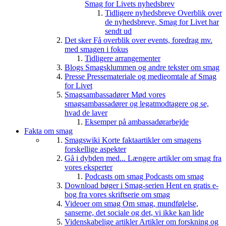
Smag for Livets nyhedsbrev
Tidligere nyhedsbreve
Overblik over
de nyhedsbreve, Smag for Livet har
sendt ud
Det sker
Få overblik over events, foredrag mv.
med smagen i fokus
Tidligere arrangementer
Blogs
Smagsklummen og andre tekster om smag
Presse
Pressemateriale og medieomtale af Smag
for Livet
Smagsambassadører
Mød vores
smagsambassadører og legatmodtagere og se,
hvad de laver
Eksemper på ambassadørarbejde
Fakta om smag
Smagswiki
Korte faktaartikler om smagens
forskellige aspekter
Gå i dybden med...
Længere artikler om smag fra
vores eksperter
Podcasts om smag
Podcasts om smag
Download bøger i Smag-serien
Hent en gratis e-
bog fra vores skriftserie om smag
Videoer om smag
Om smag, mundfølelse,
sanserne, det sociale og det, vi ikke kan lide
Videnskabelige artikler
Artikler om forskning og