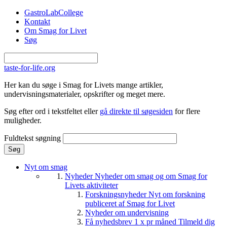
Gå til hovedindhold
GastroLabCollege
Kontakt
Om Smag for Livet
Søg
taste-for-life.org
Her kan du søge i Smag for Livets mange artikler,
undervisningsmaterialer, opskrifter og meget mere.
Søg efter ord i tekstfeltet eller
gå direkte til søgesiden
for flere
muligheder.
Fuldtekst søgning
Nyt om smag
Nyheder
Nyheder om smag og om Smag for
Livets aktiviteter
Forskningsnyheder
Nyt om forskning
publiceret af Smag for Livet
Nyheder om undervisning
Få nyhedsbrev 1 x pr måned
Tilmeld dig