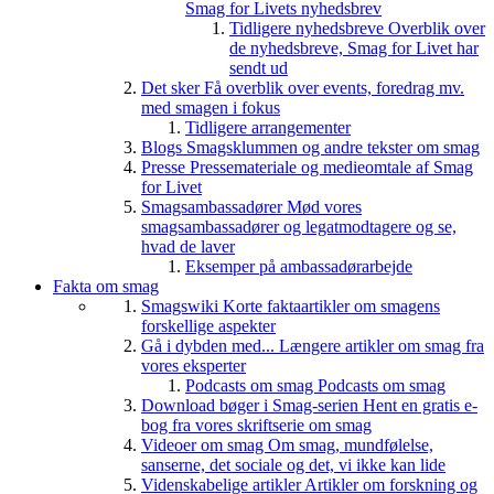
Smag for Livets nyhedsbrev
Tidligere nyhedsbreve
Overblik over
de nyhedsbreve, Smag for Livet har
sendt ud
Det sker
Få overblik over events, foredrag mv.
med smagen i fokus
Tidligere arrangementer
Blogs
Smagsklummen og andre tekster om smag
Presse
Pressemateriale og medieomtale af Smag
for Livet
Smagsambassadører
Mød vores
smagsambassadører og legatmodtagere og se,
hvad de laver
Eksemper på ambassadørarbejde
Fakta om smag
Smagswiki
Korte faktaartikler om smagens
forskellige aspekter
Gå i dybden med...
Længere artikler om smag fra
vores eksperter
Podcasts om smag
Podcasts om smag
Download bøger i Smag-serien
Hent en gratis e-
bog fra vores skriftserie om smag
Videoer om smag
Om smag, mundfølelse,
sanserne, det sociale og det, vi ikke kan lide
Videnskabelige artikler
Artikler om forskning og