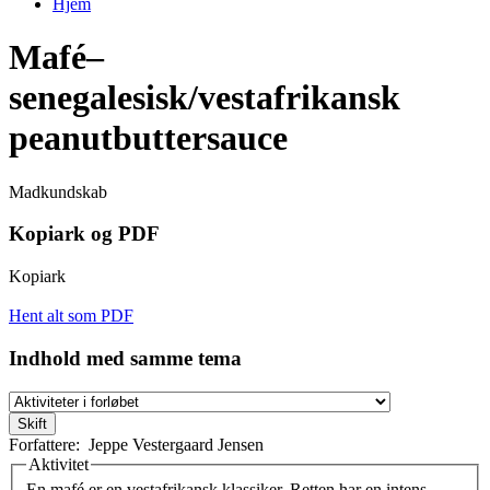
Hjem
Du er her
Mafé–
senegalesisk/vestafrikansk
peanutbuttersauce
Madkundskab
Kopiark og PDF
Kopiark
Hent alt som PDF
Indhold med samme tema
Forfattere:
Jeppe Vestergaard Jensen
Aktivitet
En mafé er en vestafrikansk klassiker. Retten har en intens