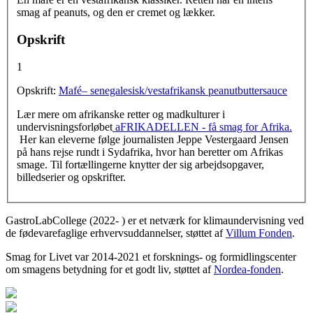
Vertikale faneblade
smag af peanuts, og den er cremet og lækker.
Opskrift
1
Opskrift:
Mafé– senegalesisk/vestafrikansk peanutbuttersauce
Lær mere om afrikanske retter og madkulturer i
undervisningsforløbet
aFRIKADELLEN - få smag for Afrika.
Her kan eleverne følge journalisten Jeppe Vestergaard Jensen
på hans rejse rundt i Sydafrika, hvor han beretter om Afrikas
smage. Til fortællingerne knytter der sig arbejdsopgaver,
billedserier og opskrifter.
GastroLabCollege (2022- ) er et netværk for klimaundervisning ved
de fødevarefaglige erhvervsuddannelser, støttet af
Villum Fonden
.
Smag for Livet var 2014-2021 et forsknings- og formidlingscenter
om smagens betydning for et godt liv, støttet af
Nordea-fonden
.