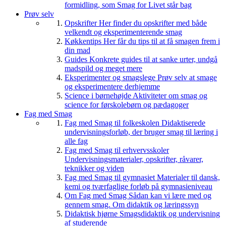
formidling, som Smag for Livet står bag
Prøv selv
Opskrifter
Her finder du opskrifter med både
velkendt og eksperimenterende smag
Køkkentips
Her får du tips til at få smagen frem i
din mad
Guides
Konkrete guides til at sanke urter, undgå
madspild og meget mere
Eksperimenter og smagslege
Prøv selv at smage
og eksperimentere derhjemme
Science i børnehøjde
Aktiviteter om smag og
science for førskolebørn og pædagoger
Fag med Smag
Fag med Smag til folkeskolen
Didaktiserede
undervisningsforløb, der bruger smag til læring i
alle fag
Fag med Smag til erhvervsskoler
Undervisningsmaterialer, opskrifter, råvarer,
teknikker og viden
Fag med Smag til gymnasiet
Materialer til dansk,
kemi og tværfaglige forløb på gymnasieniveau
Om Fag med Smag
Sådan kan vi lære med og
gennem smag. Om didaktik og læringssyn
Didaktisk hjørne
Smagsdidaktik og undervisning
af studerende