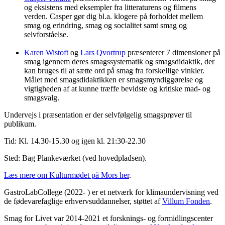
og eksistens med eksempler fra litteraturens og filmens
verden. Casper gør dig bl.a. klogere på forholdet mellem
smag og erindring, smag og socialitet samt smag og
selvforståelse.
Karen Wistoft
og
Lars Qvortrup
præsenterer 7 dimensioner på
smag igennem deres smagssystematik og smagsdidaktik, der
kan bruges til at sætte ord på smag fra forskellige vinkler.
Målet med smagsdidaktikken er smagsmyndiggørelse og
vigtigheden af at kunne træffe bevidste og kritiske mad- og
smagsvalg.
Undervejs i præsentation er der selvfølgelig smagsprøver til
publikum.
Tid: Kl. 14.30-15.30 og igen kl. 21:30-22.30
Sted: Bag Plankeværket
(ved hovedpladsen).
Læs mere om Kulturmødet på Mors her
.
GastroLabCollege (2022- ) er et netværk for klimaundervisning ved
de fødevarefaglige erhvervsuddannelser, støttet af
Villum Fonden
.
Smag for Livet var 2014-2021 et forsknings- og formidlingscenter