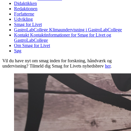
Didaktikken
Redaktionen
Forfatterne
Udvikling
Smag for Livet
GastroLabCollege
Klimaundervisning i GastroLabCollege
Kontakt
Kontaktinformationer for Smag for Livet og
GastroLabCollege
Om Smag for Livet
Søg
Vil du have nyt om smag inden for forskning, håndværk og
undervisning? Tilmeld dig Smag for Livets nyhedsbrev
her
.