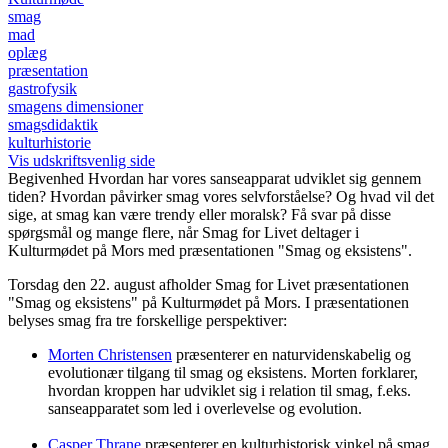
smag
mad
oplæg
præsentation
gastrofysik
smagens dimensioner
smagsdidaktik
kulturhistorie
Vis udskriftsvenlig side
Begivenhed
Hvordan har vores sanseapparat udviklet sig gennem
tiden? Hvordan påvirker smag vores selvforståelse? Og hvad vil det
sige, at smag kan være trendy eller moralsk? Få svar på disse
spørgsmål og mange flere, når Smag for Livet deltager i
Kulturmødet på Mors med præsentationen "Smag og eksistens".
Torsdag den 22. august afholder Smag for Livet præsentationen
"Smag og eksistens" på Kulturmødet på Mors. I præsentationen
belyses smag fra tre forskellige perspektiver:
Morten Christensen
præsenterer en naturvidenskabelig og
evolutionær tilgang til smag og eksistens. Morten forklarer,
hvordan kroppen har udviklet sig i relation til smag, f.eks.
sanseapparatet som led i overlevelse og evolution.
Casper Thrane
præsenterer en kulturhistorisk vinkel på smag