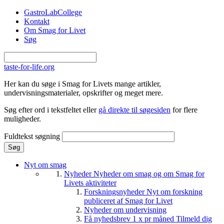
Gå til hovedindhold
GastroLabCollege
Kontakt
Om Smag for Livet
Søg
taste-for-life.org
Her kan du søge i Smag for Livets mange artikler,
undervisningsmaterialer, opskrifter og meget mere.
Søg efter ord i tekstfeltet eller
gå direkte til søgesiden
for flere
muligheder.
Fuldtekst søgning
Nyt om smag
Nyheder
Nyheder om smag og om Smag for
Livets aktiviteter
Forskningsnyheder
Nyt om forskning
publiceret af Smag for Livet
Nyheder om undervisning
Få nyhedsbrev 1 x pr måned
Tilmeld dig