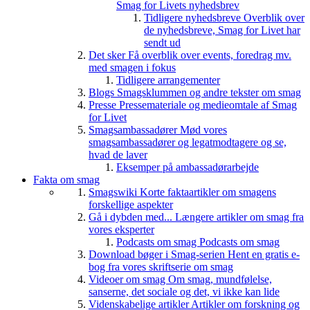
Smag for Livets nyhedsbrev
Tidligere nyhedsbreve
Overblik over
de nyhedsbreve, Smag for Livet har
sendt ud
Det sker
Få overblik over events, foredrag mv.
med smagen i fokus
Tidligere arrangementer
Blogs
Smagsklummen og andre tekster om smag
Presse
Pressemateriale og medieomtale af Smag
for Livet
Smagsambassadører
Mød vores
smagsambassadører og legatmodtagere og se,
hvad de laver
Eksemper på ambassadørarbejde
Fakta om smag
Smagswiki
Korte faktaartikler om smagens
forskellige aspekter
Gå i dybden med...
Længere artikler om smag fra
vores eksperter
Podcasts om smag
Podcasts om smag
Download bøger i Smag-serien
Hent en gratis e-
bog fra vores skriftserie om smag
Videoer om smag
Om smag, mundfølelse,
sanserne, det sociale og det, vi ikke kan lide
Videnskabelige artikler
Artikler om forskning og