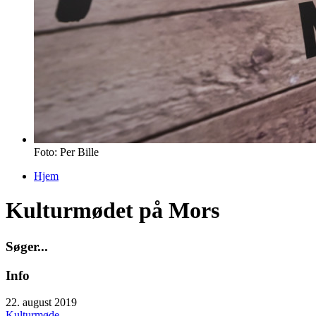
Foto: Per Bille
Hjem
Du er her
Kulturmødet på Mors
S
ø
g
e
r
.
.
.
Info
22. august 2019
Kulturmøde