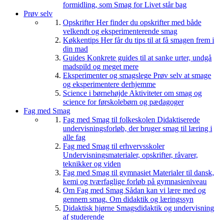
formidling, som Smag for Livet står bag
Prøv selv
Opskrifter
Her finder du opskrifter med både
velkendt og eksperimenterende smag
Køkkentips
Her får du tips til at få smagen frem i
din mad
Guides
Konkrete guides til at sanke urter, undgå
madspild og meget mere
Eksperimenter og smagslege
Prøv selv at smage
og eksperimentere derhjemme
Science i børnehøjde
Aktiviteter om smag og
science for førskolebørn og pædagoger
Fag med Smag
Fag med Smag til folkeskolen
Didaktiserede
undervisningsforløb, der bruger smag til læring i
alle fag
Fag med Smag til erhvervsskoler
Undervisningsmaterialer, opskrifter, råvarer,
teknikker og viden
Fag med Smag til gymnasiet
Materialer til dansk,
kemi og tværfaglige forløb på gymnasieniveau
Om Fag med Smag
Sådan kan vi lære med og
gennem smag. Om didaktik og læringssyn
Didaktisk hjørne
Smagsdidaktik og undervisning
af studerende