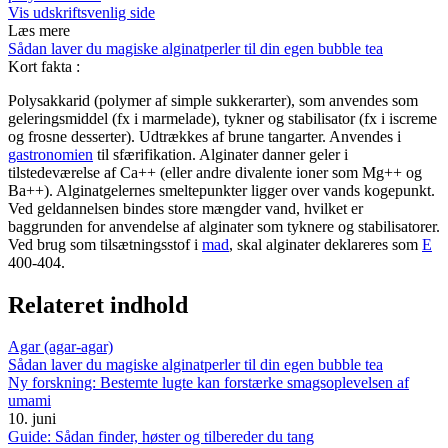
Vis udskriftsvenlig side
Læs mere
Sådan laver du magiske alginatperler til din egen bubble tea
Kort fakta
:
Polysakkarid (polymer af simple sukkerarter), som anvendes som
geleringsmiddel (fx i marmelade), tykner og stabilisator (fx i iscreme
og frosne desserter). Udtrækkes af brune tangarter. Anvendes i
gastronomien
til sfærifikation. Alginater danner geler i
tilstedeværelse af Ca++ (eller andre divalente ioner som Mg++ og
Ba++). Alginatgelernes smeltepunkter ligger over vands kogepunkt.
Ved geldannelsen bindes store mængder vand, hvilket er
baggrunden for anvendelse af alginater som tyknere og stabilisatorer.
Ved brug som tilsætningsstof i
mad
, skal alginater deklareres som
E
400-404.
Relateret indhold
Agar (agar-agar)
Sådan laver du magiske alginatperler til din egen bubble tea
Ny forskning: Bestemte lugte kan forstærke smagsoplevelsen af
umami
10. juni
Guide: Sådan finder, høster og tilbereder du tang