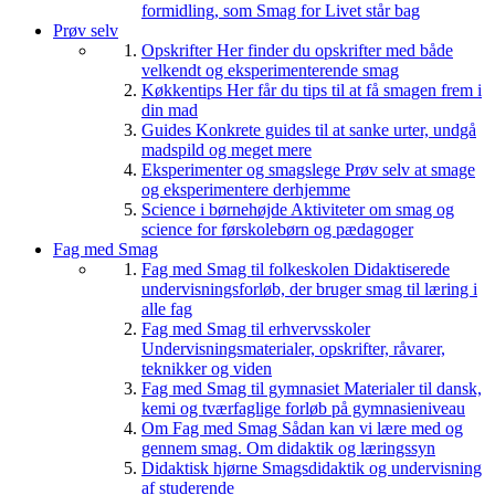
formidling, som Smag for Livet står bag
Prøv selv
Opskrifter
Her finder du opskrifter med både
velkendt og eksperimenterende smag
Køkkentips
Her får du tips til at få smagen frem i
din mad
Guides
Konkrete guides til at sanke urter, undgå
madspild og meget mere
Eksperimenter og smagslege
Prøv selv at smage
og eksperimentere derhjemme
Science i børnehøjde
Aktiviteter om smag og
science for førskolebørn og pædagoger
Fag med Smag
Fag med Smag til folkeskolen
Didaktiserede
undervisningsforløb, der bruger smag til læring i
alle fag
Fag med Smag til erhvervsskoler
Undervisningsmaterialer, opskrifter, råvarer,
teknikker og viden
Fag med Smag til gymnasiet
Materialer til dansk,
kemi og tværfaglige forløb på gymnasieniveau
Om Fag med Smag
Sådan kan vi lære med og
gennem smag. Om didaktik og læringssyn
Didaktisk hjørne
Smagsdidaktik og undervisning
af studerende