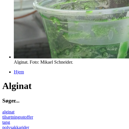
Alginat. Foto: Mikael Schneider.
Hjem
Du er her
Alginat
S
ø
g
e
r
.
.
.
alginat
tilsætningsstoffer
tang
polysakkarider