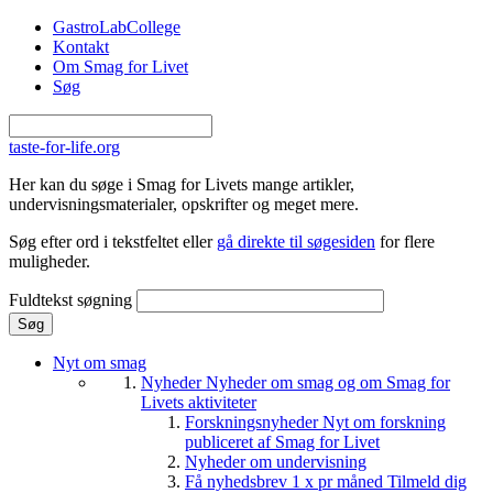
Gå til hovedindhold
GastroLabCollege
Kontakt
Om Smag for Livet
Søg
taste-for-life.org
Her kan du søge i Smag for Livets mange artikler,
undervisningsmaterialer, opskrifter og meget mere.
Søg efter ord i tekstfeltet eller
gå direkte til søgesiden
for flere
muligheder.
Fuldtekst søgning
Nyt om smag
Nyheder
Nyheder om smag og om Smag for
Livets aktiviteter
Forskningsnyheder
Nyt om forskning
publiceret af Smag for Livet
Nyheder om undervisning
Få nyhedsbrev 1 x pr måned
Tilmeld dig