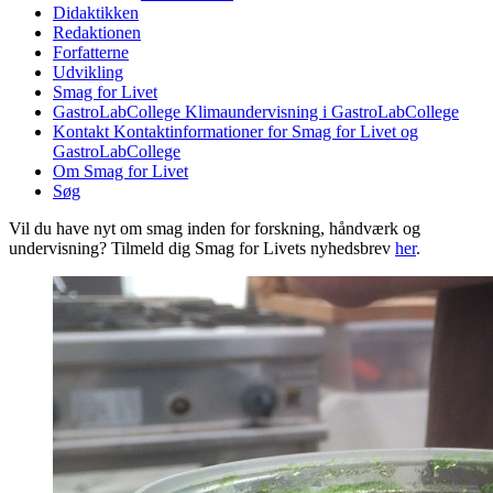
Didaktikken
Redaktionen
Forfatterne
Udvikling
Smag for Livet
GastroLabCollege
Klimaundervisning i GastroLabCollege
Kontakt
Kontaktinformationer for Smag for Livet og
GastroLabCollege
Om Smag for Livet
Søg
Vil du have nyt om smag inden for forskning, håndværk og
undervisning? Tilmeld dig Smag for Livets nyhedsbrev
her
.