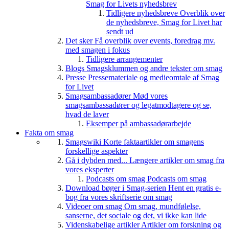
Smag for Livets nyhedsbrev
Tidligere nyhedsbreve
Overblik over
de nyhedsbreve, Smag for Livet har
sendt ud
Det sker
Få overblik over events, foredrag mv.
med smagen i fokus
Tidligere arrangementer
Blogs
Smagsklummen og andre tekster om smag
Presse
Pressemateriale og medieomtale af Smag
for Livet
Smagsambassadører
Mød vores
smagsambassadører og legatmodtagere og se,
hvad de laver
Eksemper på ambassadørarbejde
Fakta om smag
Smagswiki
Korte faktaartikler om smagens
forskellige aspekter
Gå i dybden med...
Længere artikler om smag fra
vores eksperter
Podcasts om smag
Podcasts om smag
Download bøger i Smag-serien
Hent en gratis e-
bog fra vores skriftserie om smag
Videoer om smag
Om smag, mundfølelse,
sanserne, det sociale og det, vi ikke kan lide
Videnskabelige artikler
Artikler om forskning og