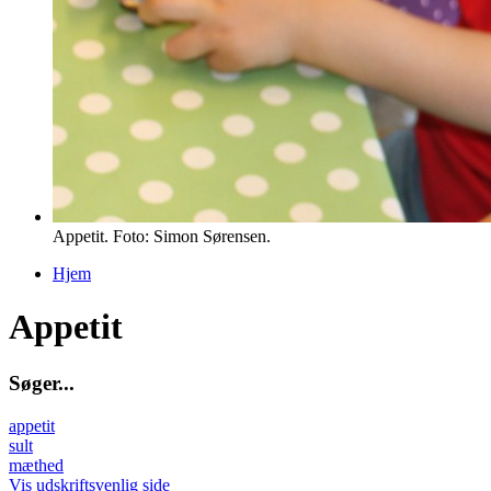
Appetit. Foto: Simon Sørensen.
Hjem
Du er her
Appetit
S
ø
g
e
r
.
.
.
appetit
sult
mæthed
Vis udskriftsvenlig side