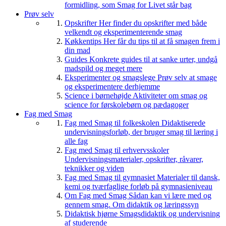
formidling, som Smag for Livet står bag
Prøv selv
Opskrifter
Her finder du opskrifter med både
velkendt og eksperimenterende smag
Køkkentips
Her får du tips til at få smagen frem i
din mad
Guides
Konkrete guides til at sanke urter, undgå
madspild og meget mere
Eksperimenter og smagslege
Prøv selv at smage
og eksperimentere derhjemme
Science i børnehøjde
Aktiviteter om smag og
science for førskolebørn og pædagoger
Fag med Smag
Fag med Smag til folkeskolen
Didaktiserede
undervisningsforløb, der bruger smag til læring i
alle fag
Fag med Smag til erhvervsskoler
Undervisningsmaterialer, opskrifter, råvarer,
teknikker og viden
Fag med Smag til gymnasiet
Materialer til dansk,
kemi og tværfaglige forløb på gymnasieniveau
Om Fag med Smag
Sådan kan vi lære med og
gennem smag. Om didaktik og læringssyn
Didaktisk hjørne
Smagsdidaktik og undervisning
af studerende