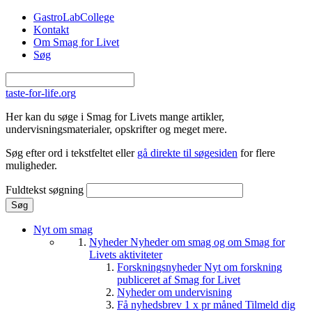
Gå til hovedindhold
GastroLabCollege
Kontakt
Om Smag for Livet
Søg
taste-for-life.org
Her kan du søge i Smag for Livets mange artikler,
undervisningsmaterialer, opskrifter og meget mere.
Søg efter ord i tekstfeltet eller
gå direkte til søgesiden
for flere
muligheder.
Fuldtekst søgning
Nyt om smag
Nyheder
Nyheder om smag og om Smag for
Livets aktiviteter
Forskningsnyheder
Nyt om forskning
publiceret af Smag for Livet
Nyheder om undervisning
Få nyhedsbrev 1 x pr måned
Tilmeld dig