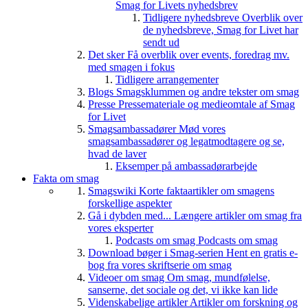
Smag for Livets nyhedsbrev
Tidligere nyhedsbreve
Overblik over
de nyhedsbreve, Smag for Livet har
sendt ud
Det sker
Få overblik over events, foredrag mv.
med smagen i fokus
Tidligere arrangementer
Blogs
Smagsklummen og andre tekster om smag
Presse
Pressemateriale og medieomtale af Smag
for Livet
Smagsambassadører
Mød vores
smagsambassadører og legatmodtagere og se,
hvad de laver
Eksemper på ambassadørarbejde
Fakta om smag
Smagswiki
Korte faktaartikler om smagens
forskellige aspekter
Gå i dybden med...
Længere artikler om smag fra
vores eksperter
Podcasts om smag
Podcasts om smag
Download bøger i Smag-serien
Hent en gratis e-
bog fra vores skriftserie om smag
Videoer om smag
Om smag, mundfølelse,
sanserne, det sociale og det, vi ikke kan lide
Videnskabelige artikler
Artikler om forskning og