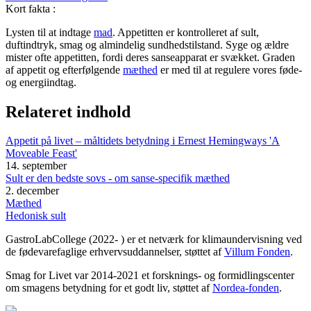
Kort fakta
:
Lysten til at indtage
mad
. Appetitten er kontrolleret af sult,
duftindtryk, smag og almindelig sundhedstilstand. Syge og ældre
mister ofte appetitten, fordi deres sanseapparat er svækket. Graden
af appetit og efterfølgende
mæthed
er med til at regulere vores føde-
og energiindtag.
Relateret indhold
Appetit på livet – måltidets betydning i Ernest Hemingways 'A
Moveable Feast'
14. september
Sult er den bedste sovs - om sanse-specifik mæthed
2. december
Mæthed
Hedonisk sult
GastroLabCollege (2022- ) er et netværk for klimaundervisning ved
de fødevarefaglige erhvervsuddannelser, støttet af
Villum Fonden
.
Smag for Livet var 2014-2021 et forsknings- og formidlingscenter
om smagens betydning for et godt liv, støttet af
Nordea-fonden
.