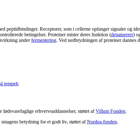
 peptidbindinger. Receptorer, som i cellerne opfanger signaler og ident
ontrollerede betingelser. Proteiner mister deres funktion (
denaturerer
) o
påvirkning under
fermentering
. Ved nedbrydningen af proteiner dannes d
på tempeh
 fødevarefaglige erhvervsuddannelser, støttet af
Villum Fonden
.
magens betydning for et godt liv, støttet af
Nordea-fonden
.