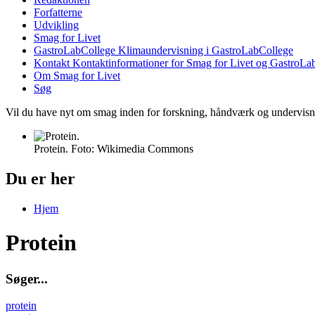
Forfatterne
Udvikling
Smag for Livet
GastroLabCollege
Klimaundervisning i GastroLabCollege
Kontakt
Kontaktinformationer for Smag for Livet og GastroLa
Om Smag for Livet
Søg
Vil du have nyt om smag inden for forskning, håndværk og undervis
Protein. Foto: Wikimedia Commons
Du er her
Hjem
Protein
S
ø
g
e
r
.
.
.
protein