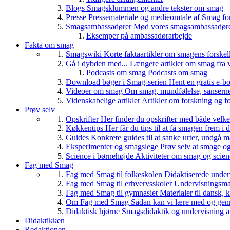
Blogs
Smagsklummen og andre tekster om smag
Presse
Pressemateriale og medieomtale af Smag fo
Smagsambassadører
Mød vores smagsambassadører
Eksemper på ambassadørarbejde
Fakta om smag
Smagswiki
Korte faktaartikler om smagens forskel
Gå i dybden med...
Længere artikler om smag fra v
Podcasts om smag
Podcasts om smag
Download bøger i Smag-serien
Hent en gratis e-bo
Videoer om smag
Om smag, mundfølelse, sanserne, 
Videnskabelige artikler
Artikler om forskning og f
Prøv selv
Opskrifter
Her finder du opskrifter med både vel
Køkkentips
Her får du tips til at få smagen frem i
Guides
Konkrete guides til at sanke urter, undgå 
Eksperimenter og smagslege
Prøv selv at smage o
Science i børnehøjde
Aktiviteter om smag og scie
Fag med Smag
Fag med Smag til folkeskolen
Didaktiserede underv
Fag med Smag til erhvervsskoler
Undervisningsmate
Fag med Smag til gymnasiet
Materialer til dansk,
Om Fag med Smag
Sådan kan vi lære med og gen
Didaktisk hjørne
Smagsdidaktik og undervisning a
Didaktikken
Redaktionen