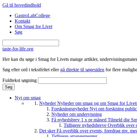
Gå til hovedindhold
GastroLabCollege
Kontakt
Om Smag for Livet
Søg
taste-for-life.org
Her kan du søge i Smag for Livets mange artikler, undervisningsmateri
Søg efter ord i tekstfeltet eller
gå direkte til søgesiden
for flere mulighe
Fuldtekst søgning
Nyt om smag
Nyheder
Nyheder om smag og om Smag for Livets 
Forskningsnyheder
Nyt om forskning public
Nyheder om undervisning
Få nyhedsbrev 1 x pr måned
Tilmeld dig Sm
Tidligere nyhedsbreve
Overblik over 
Det sker
Få overblik over events, foredrag mv. me
Tidligere arrangementer