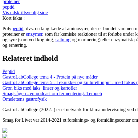
proteiner
peptid
Vis udskriftsvenlig side
Kort fakta
:
Poly
peptid
, dvs. en lang kæde af aminosyrer, der er bundet sammen med
proteiner er
enzymer
, som får kemiske reaktioner til at forløbe under k
og syre (som ved kogning,
saltning
og marinering) eller enzymatisk 
og ernæring.
Relateret indhold
Peptid
GastroLabCollege tema 4 - Protein på nye måder
GastroLabCollege tema 5 - Teknikker og kulturelt input - med fokus 
Grøn biks med laks, linser og kartofler
Smagslågen - en podcast om fermentering: Tempeh
Omelettens gastrofysik
GastroLabCollege (2022- ) er et netværk for klimaundervisning ved de
Smag for Livet var 2014-2021 et forsknings- og formidlingscenter om s