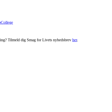
bCollege
ning? Tilmeld dig Smag for Livets nyhedsbrev
her
.