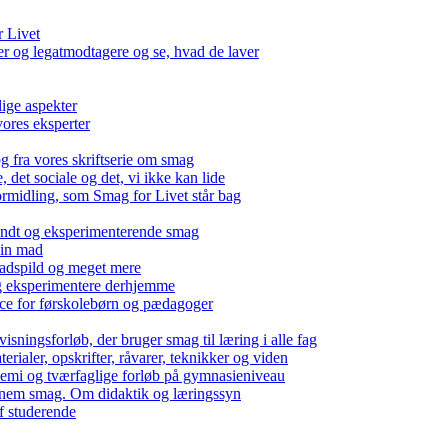
r Livet
 og legatmodtagere og se, hvad de laver
lige aspekter
ores eksperter
g fra vores skriftserie om smag
det sociale og det, vi ikke kan lide
ormidling, som Smag for Livet står bag
kendt og eksperimenterende smag
 din mad
madspild og meget mere
g eksperimentere derhjemme
nce for førskolebørn og pædagoger
isningsforløb, der bruger smag til læring i alle fag
rialer, opskrifter, råvarer, teknikker og viden
 kemi og tværfaglige forløb på gymnasieniveau
nem smag. Om didaktik og læringssyn
f studerende