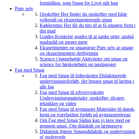
formidling, som Smag for Livet står bag
Prøv selv
Opskrifter
Her finder du opskrifter med både
velkendt og eksperimenterende smag
Køkkentips
Her får du tips til at få smagen frem i
din mad
Guides
Konkrete guides til at sanke urter, undgå
madspild og meget mere
Eksperimenter og smagslege
Prøv selv at smage
og eksperimentere derhjemme
Science i børnehøjde
Aktiviteter om smag og
science for førskolebørn og pædagoger
Fag med Smag
Fag med Smag til folkeskolen
Didaktiserede
undervisningsforløb, der bruger smag til læring i
alle fag
Fag med Smag til erhvervsskoler
Undervisningsmaterialer, opskrifter, råvarer,
teknikker og viden
Fag med Smag til gymnasiet
Materialer til dansk,
kemi og tværfaglige forløb på gymnasieniveau
Om Fag med Smag
Sådan kan vi lære med og
gennem smag. Om didaktik og læringssyn
Didaktisk hjørne
Smagsdidaktik og undervisning
af studerende