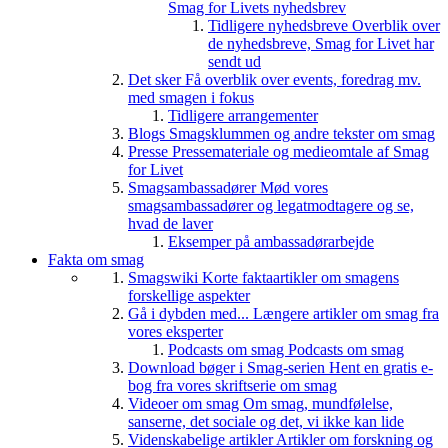
Smag for Livets nyhedsbrev
Tidligere nyhedsbreve
Overblik over
de nyhedsbreve, Smag for Livet har
sendt ud
Det sker
Få overblik over events, foredrag mv.
med smagen i fokus
Tidligere arrangementer
Blogs
Smagsklummen og andre tekster om smag
Presse
Pressemateriale og medieomtale af Smag
for Livet
Smagsambassadører
Mød vores
smagsambassadører og legatmodtagere og se,
hvad de laver
Eksemper på ambassadørarbejde
Fakta om smag
Smagswiki
Korte faktaartikler om smagens
forskellige aspekter
Gå i dybden med...
Længere artikler om smag fra
vores eksperter
Podcasts om smag
Podcasts om smag
Download bøger i Smag-serien
Hent en gratis e-
bog fra vores skriftserie om smag
Videoer om smag
Om smag, mundfølelse,
sanserne, det sociale og det, vi ikke kan lide
Videnskabelige artikler
Artikler om forskning og