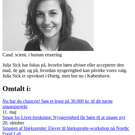
Cand. scient. i human ernæring
Julia Sick har fokus på, hvorfor børn afviser eller accepterer den
mad, de gør, og på, hvordan nysgerrighed kan påvirke vores valg.
Julia Sick er opvokset i Østrig, men bor nu i København.
Omtalt i:
Nu har du chancen! Søg et legat på 30.000 kr. til dit næste
smagsprojekt
11. maj
Smag for Livet-forskning: Nysgerrighed får børn til at smage nyt
20. oktober
Smagen af blæksprutte: Elever til blæksprutte-workshop på Nordic
Food Lab