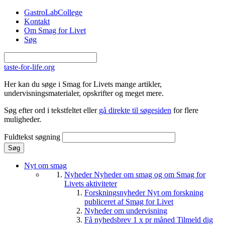
Gå til hovedindhold
GastroLabCollege
Kontakt
Om Smag for Livet
Søg
taste-for-life.org
Her kan du søge i Smag for Livets mange artikler,
undervisningsmaterialer, opskrifter og meget mere.
Søg efter ord i tekstfeltet eller
gå direkte til søgesiden
for flere
muligheder.
Fuldtekst søgning
Nyt om smag
Nyheder
Nyheder om smag og om Smag for
Livets aktiviteter
Forskningsnyheder
Nyt om forskning
publiceret af Smag for Livet
Nyheder om undervisning
Få nyhedsbrev 1 x pr måned
Tilmeld dig