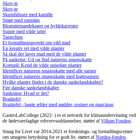
Skov-te
Skov-te
Skumfiduser med kamille
Smør med ramsløg
Blomsterpandekager og hyldekærester
Suppe med vilde urter
Tangchips
Et formidlingsprojekt om vild mad
En kreativ ret med vilde planter
Så skal der laves mad med de vilde planter
På sanketur: Ud og find naturens smagsskatte
Kortspil: Kend de vilde spiselige planter
Identificer naturens smagsskatte med alle sanser
Identificer naturens smagsskatte med lugtesansen
Hvilke planter findes i de danske sankelandskaber?
Fire danske sankelandskaber
Sankning: Hvad er det?
Bratäpfel
Bratäpfel - bagte æbler med nødder, rosiner og marcipan
GastroLabCollege (2022- ) er et netværk for klimaundervisning ved
de fødevarefaglige erhvervsuddannelser, støttet af
Villum Fonden
.
Smag for Livet var 2014-2021 et forsknings- og formidlingscenter
om smagens betydning for et godt liv, støttet af
Nordea-fonden
.