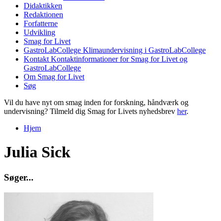
Didaktikken
Redaktionen
Forfatterne
Udvikling
Smag for Livet
GastroLabCollege
Klimaundervisning i GastroLabCollege
Kontakt
Kontaktinformationer for Smag for Livet og
GastroLabCollege
Om Smag for Livet
Søg
Vil du have nyt om smag inden for forskning, håndværk og
undervisning? Tilmeld dig Smag for Livets nyhedsbrev
her
.
Hjem
Du er her
Julia Sick
S
ø
g
e
r
.
.
.