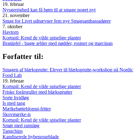
19. februar
Nysgerrighed kan få børn til at smage noget nyt
21. november
Smag for Livet udnævner fem nye Smagsambassadører
7. oktober
Havtorn
Kortspil: Kend de vilde spiselige planter
Bratäpfel - bagte æbler med nødder, rosiner og marcipan
Forfatter til:
Smagen af blæksprutte: Elever til blæksprutte-workshop på Nordic
Food Lab
19. februar
Kortspil: Kend de vilde spiselige planter
Friske forårsruller med blæksprutter
Sorte hvidløg
Is med tang
Mælkebøtteblomst-fritter
Skovmærke-is
Kortspil: Kend de vilde spiselige planter
Smør med ramsløg
Tangchips
Kandiserede hybenroseblade