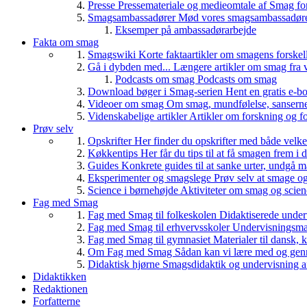
Presse
Pressemateriale og medieomtale af Smag fo
Smagsambassadører
Mød vores smagsambassadører
Eksemper på ambassadørarbejde
Fakta om smag
Smagswiki
Korte faktaartikler om smagens forskel
Gå i dybden med...
Længere artikler om smag fra v
Podcasts om smag
Podcasts om smag
Download bøger i Smag-serien
Hent en gratis e-bo
Videoer om smag
Om smag, mundfølelse, sanserne, 
Videnskabelige artikler
Artikler om forskning og f
Prøv selv
Opskrifter
Her finder du opskrifter med både vel
Køkkentips
Her får du tips til at få smagen frem i
Guides
Konkrete guides til at sanke urter, undgå 
Eksperimenter og smagslege
Prøv selv at smage o
Science i børnehøjde
Aktiviteter om smag og scie
Fag med Smag
Fag med Smag til folkeskolen
Didaktiserede underv
Fag med Smag til erhvervsskoler
Undervisningsmate
Fag med Smag til gymnasiet
Materialer til dansk,
Om Fag med Smag
Sådan kan vi lære med og gen
Didaktisk hjørne
Smagsdidaktik og undervisning a
Didaktikken
Redaktionen
Forfatterne