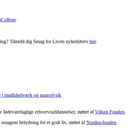
bCollege
ning? Tilmeld dig Smag for Livets nyhedsbrev
her
.
e i madhåndværk og gastrofysik
 fødevarefaglige erhvervsuddannelser, støttet af
Villum Fonden
.
magens betydning for et godt liv, støttet af
Nordea-fonden
.