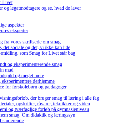
r Livet
 og legatmodtagere og se, hvad de laver
lige aspekter
ores eksperter
g fra vores skriftserie om smag
det sociale og det, vi ikke kan lide
ormidling, som Smag for Livet står bag
kendt og eksperimenterende smag
 din mad
madspild og meget mere
g eksperimentere derhjemme
nce for førskolebørn og pædagoger
isningsforløb, der bruger smag til læring i alle fag
rialer, opskrifter, råvarer, teknikker og viden
 kemi og tværfaglige forløb på gymnasieniveau
nem smag. Om didaktik og læringssyn
f studerende