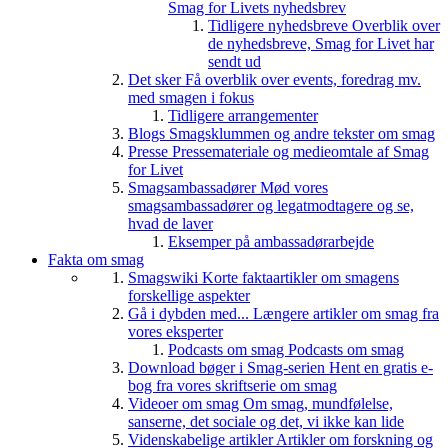
Smag for Livets nyhedsbrev
Tidligere nyhedsbreve
Overblik over
de nyhedsbreve, Smag for Livet har
sendt ud
Det sker
Få overblik over events, foredrag mv.
med smagen i fokus
Tidligere arrangementer
Blogs
Smagsklummen og andre tekster om smag
Presse
Pressemateriale og medieomtale af Smag
for Livet
Smagsambassadører
Mød vores
smagsambassadører og legatmodtagere og se,
hvad de laver
Eksemper på ambassadørarbejde
Fakta om smag
Smagswiki
Korte faktaartikler om smagens
forskellige aspekter
Gå i dybden med...
Længere artikler om smag fra
vores eksperter
Podcasts om smag
Podcasts om smag
Download bøger i Smag-serien
Hent en gratis e-
bog fra vores skriftserie om smag
Videoer om smag
Om smag, mundfølelse,
sanserne, det sociale og det, vi ikke kan lide
Videnskabelige artikler
Artikler om forskning og