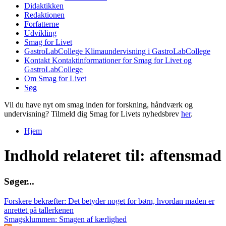
Didaktikken
Redaktionen
Forfatterne
Udvikling
Smag for Livet
GastroLabCollege
Klimaundervisning i GastroLabCollege
Kontakt
Kontaktinformationer for Smag for Livet og
GastroLabCollege
Om Smag for Livet
Søg
Vil du have nyt om smag inden for forskning, håndværk og
undervisning? Tilmeld dig Smag for Livets nyhedsbrev
her
.
Hjem
Du er her
Indhold relateret til: aftensmad
S
ø
g
e
r
.
.
.
Forskere bekræfter: Det betyder noget for børn, hvordan maden er
anrettet på tallerkenen
Smagsklummen: Smagen af kærlighed