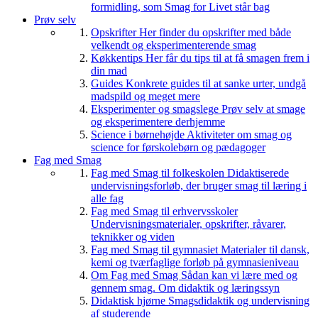
formidling, som Smag for Livet står bag
Prøv selv
Opskrifter
Her finder du opskrifter med både
velkendt og eksperimenterende smag
Køkkentips
Her får du tips til at få smagen frem i
din mad
Guides
Konkrete guides til at sanke urter, undgå
madspild og meget mere
Eksperimenter og smagslege
Prøv selv at smage
og eksperimentere derhjemme
Science i børnehøjde
Aktiviteter om smag og
science for førskolebørn og pædagoger
Fag med Smag
Fag med Smag til folkeskolen
Didaktiserede
undervisningsforløb, der bruger smag til læring i
alle fag
Fag med Smag til erhvervsskoler
Undervisningsmaterialer, opskrifter, råvarer,
teknikker og viden
Fag med Smag til gymnasiet
Materialer til dansk,
kemi og tværfaglige forløb på gymnasieniveau
Om Fag med Smag
Sådan kan vi lære med og
gennem smag. Om didaktik og læringssyn
Didaktisk hjørne
Smagsdidaktik og undervisning
af studerende