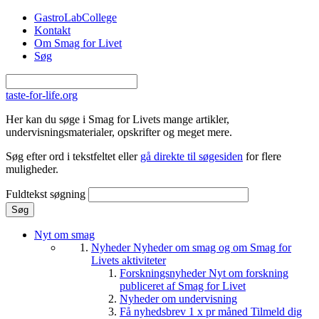
Gå til hovedindhold
GastroLabCollege
Kontakt
Om Smag for Livet
Søg
taste-for-life.org
Her kan du søge i Smag for Livets mange artikler,
undervisningsmaterialer, opskrifter og meget mere.
Søg efter ord i tekstfeltet eller
gå direkte til søgesiden
for flere
muligheder.
Fuldtekst søgning
Nyt om smag
Nyheder
Nyheder om smag og om Smag for
Livets aktiviteter
Forskningsnyheder
Nyt om forskning
publiceret af Smag for Livet
Nyheder om undervisning
Få nyhedsbrev 1 x pr måned
Tilmeld dig