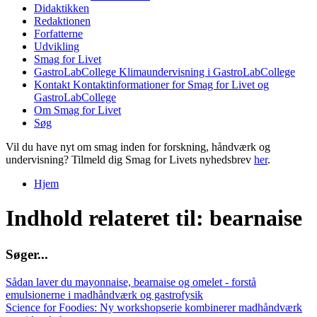
Didaktikken
Redaktionen
Forfatterne
Udvikling
Smag for Livet
GastroLabCollege
Klimaundervisning i GastroLabCollege
Kontakt
Kontaktinformationer for Smag for Livet og
GastroLabCollege
Om Smag for Livet
Søg
Vil du have nyt om smag inden for forskning, håndværk og
undervisning? Tilmeld dig Smag for Livets nyhedsbrev
her
.
Hjem
Du er her
Indhold relateret til: bearnaise
S
ø
g
e
r
.
.
.
Sådan laver du mayonnaise, bearnaise og omelet - forstå
emulsionerne i madhåndværk og gastrofysik
Science for Foodies: Ny workshopserie kombinerer madhåndværk