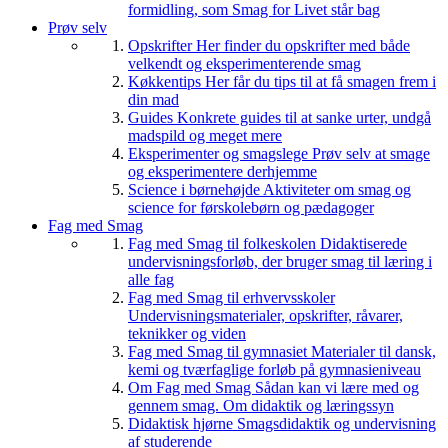
formidling, som Smag for Livet står bag
Prøv selv
Opskrifter
Her finder du opskrifter med både
velkendt og eksperimenterende smag
Køkkentips
Her får du tips til at få smagen frem i
din mad
Guides
Konkrete guides til at sanke urter, undgå
madspild og meget mere
Eksperimenter og smagslege
Prøv selv at smage
og eksperimentere derhjemme
Science i børnehøjde
Aktiviteter om smag og
science for førskolebørn og pædagoger
Fag med Smag
Fag med Smag til folkeskolen
Didaktiserede
undervisningsforløb, der bruger smag til læring i
alle fag
Fag med Smag til erhvervsskoler
Undervisningsmaterialer, opskrifter, råvarer,
teknikker og viden
Fag med Smag til gymnasiet
Materialer til dansk,
kemi og tværfaglige forløb på gymnasieniveau
Om Fag med Smag
Sådan kan vi lære med og
gennem smag. Om didaktik og læringssyn
Didaktisk hjørne
Smagsdidaktik og undervisning
af studerende