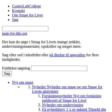
Gå til hovedindhold
GastroLabCollege
Kontakt
Om Smag for Livet
Søg
taste-for-life.org
Her kan du søge i Smag for Livets mange artikler,
undervisningsmaterialer, opskrifter og meget mere.
Søg efter ord i tekstfeltet eller
gå direkte til søgesiden
for flere
muligheder.
Fuldtekst søgning
Nyt om smag
Nyheder
Nyheder om smag og om Smag for
Livets aktiviteter
Forskningsnyheder
Nyt om forskning
publiceret af Smag for Livet
Nyheder om undervisning
Få nyhedsbrev 1 x pr måned
Tilmeld dig