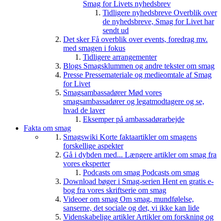
Smag for Livets nyhedsbrev
Tidligere nyhedsbreve
Overblik over
de nyhedsbreve, Smag for Livet har
sendt ud
Det sker
Få overblik over events, foredrag mv.
med smagen i fokus
Tidligere arrangementer
Blogs
Smagsklummen og andre tekster om smag
Presse
Pressemateriale og medieomtale af Smag
for Livet
Smagsambassadører
Mød vores
smagsambassadører og legatmodtagere og se,
hvad de laver
Eksemper på ambassadørarbejde
Fakta om smag
Smagswiki
Korte faktaartikler om smagens
forskellige aspekter
Gå i dybden med...
Længere artikler om smag fra
vores eksperter
Podcasts om smag
Podcasts om smag
Download bøger i Smag-serien
Hent en gratis e-
bog fra vores skriftserie om smag
Videoer om smag
Om smag, mundfølelse,
sanserne, det sociale og det, vi ikke kan lide
Videnskabelige artikler
Artikler om forskning og