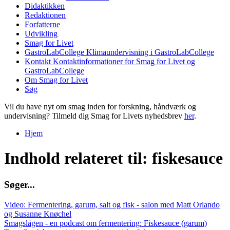
Didaktikken
Redaktionen
Forfatterne
Udvikling
Smag for Livet
GastroLabCollege
Klimaundervisning i GastroLabCollege
Kontakt
Kontaktinformationer for Smag for Livet og
GastroLabCollege
Om Smag for Livet
Søg
Vil du have nyt om smag inden for forskning, håndværk og
undervisning? Tilmeld dig Smag for Livets nyhedsbrev
her
.
Hjem
Du er her
Indhold relateret til: fiskesauce
S
ø
g
e
r
.
.
.
Video: Fermentering, garum, salt og fisk - salon med Matt Orlando
og Susanne Knøchel
Smagslågen - en podcast om fermentering: Fiskesauce (garum)