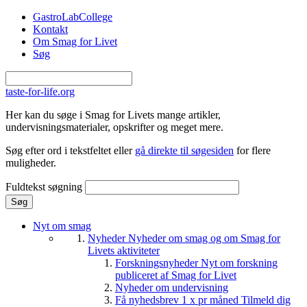
Gå til hovedindhold
GastroLabCollege
Kontakt
Om Smag for Livet
Søg
taste-for-life.org
Her kan du søge i Smag for Livets mange artikler,
undervisningsmaterialer, opskrifter og meget mere.
Søg efter ord i tekstfeltet eller
gå direkte til søgesiden
for flere
muligheder.
Fuldtekst søgning
Nyt om smag
Nyheder
Nyheder om smag og om Smag for
Livets aktiviteter
Forskningsnyheder
Nyt om forskning
publiceret af Smag for Livet
Nyheder om undervisning
Få nyhedsbrev 1 x pr måned
Tilmeld dig