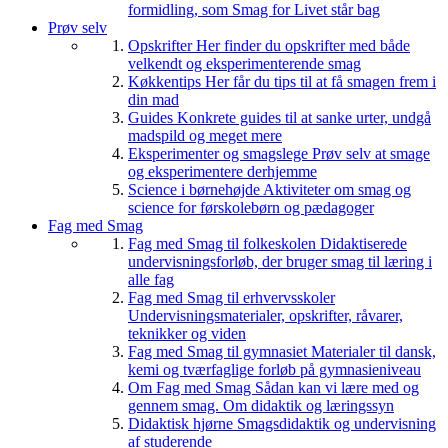
formidling, som Smag for Livet står bag
Prøv selv
Opskrifter
Her finder du opskrifter med både
velkendt og eksperimenterende smag
Køkkentips
Her får du tips til at få smagen frem i
din mad
Guides
Konkrete guides til at sanke urter, undgå
madspild og meget mere
Eksperimenter og smagslege
Prøv selv at smage
og eksperimentere derhjemme
Science i børnehøjde
Aktiviteter om smag og
science for førskolebørn og pædagoger
Fag med Smag
Fag med Smag til folkeskolen
Didaktiserede
undervisningsforløb, der bruger smag til læring i
alle fag
Fag med Smag til erhvervsskoler
Undervisningsmaterialer, opskrifter, råvarer,
teknikker og viden
Fag med Smag til gymnasiet
Materialer til dansk,
kemi og tværfaglige forløb på gymnasieniveau
Om Fag med Smag
Sådan kan vi lære med og
gennem smag. Om didaktik og læringssyn
Didaktisk hjørne
Smagsdidaktik og undervisning
af studerende