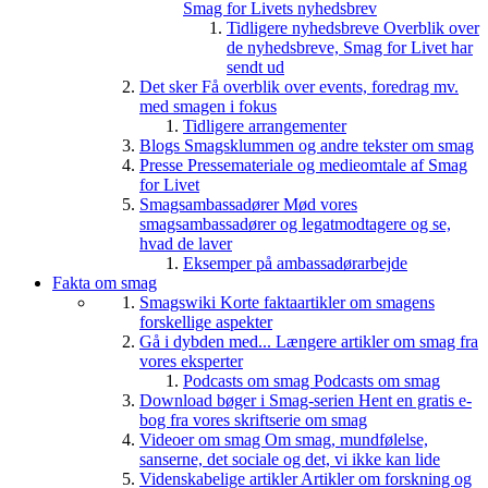
Smag for Livets nyhedsbrev
Tidligere nyhedsbreve
Overblik over
de nyhedsbreve, Smag for Livet har
sendt ud
Det sker
Få overblik over events, foredrag mv.
med smagen i fokus
Tidligere arrangementer
Blogs
Smagsklummen og andre tekster om smag
Presse
Pressemateriale og medieomtale af Smag
for Livet
Smagsambassadører
Mød vores
smagsambassadører og legatmodtagere og se,
hvad de laver
Eksemper på ambassadørarbejde
Fakta om smag
Smagswiki
Korte faktaartikler om smagens
forskellige aspekter
Gå i dybden med...
Længere artikler om smag fra
vores eksperter
Podcasts om smag
Podcasts om smag
Download bøger i Smag-serien
Hent en gratis e-
bog fra vores skriftserie om smag
Videoer om smag
Om smag, mundfølelse,
sanserne, det sociale og det, vi ikke kan lide
Videnskabelige artikler
Artikler om forskning og