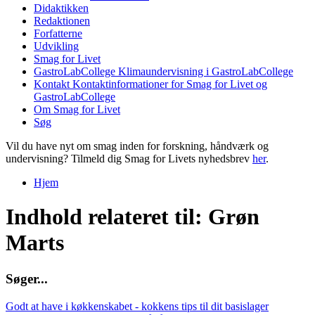
Didaktikken
Redaktionen
Forfatterne
Udvikling
Smag for Livet
GastroLabCollege
Klimaundervisning i GastroLabCollege
Kontakt
Kontaktinformationer for Smag for Livet og
GastroLabCollege
Om Smag for Livet
Søg
Vil du have nyt om smag inden for forskning, håndværk og
undervisning? Tilmeld dig Smag for Livets nyhedsbrev
her
.
Hjem
Du er her
Indhold relateret til: Grøn
Marts
S
ø
g
e
r
.
.
.
Godt at have i køkkenskabet - kokkens tips til dit basislager