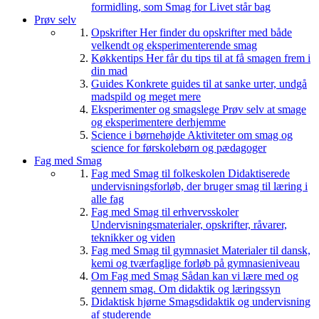
formidling, som Smag for Livet står bag
Prøv selv
Opskrifter
Her finder du opskrifter med både
velkendt og eksperimenterende smag
Køkkentips
Her får du tips til at få smagen frem i
din mad
Guides
Konkrete guides til at sanke urter, undgå
madspild og meget mere
Eksperimenter og smagslege
Prøv selv at smage
og eksperimentere derhjemme
Science i børnehøjde
Aktiviteter om smag og
science for førskolebørn og pædagoger
Fag med Smag
Fag med Smag til folkeskolen
Didaktiserede
undervisningsforløb, der bruger smag til læring i
alle fag
Fag med Smag til erhvervsskoler
Undervisningsmaterialer, opskrifter, råvarer,
teknikker og viden
Fag med Smag til gymnasiet
Materialer til dansk,
kemi og tværfaglige forløb på gymnasieniveau
Om Fag med Smag
Sådan kan vi lære med og
gennem smag. Om didaktik og læringssyn
Didaktisk hjørne
Smagsdidaktik og undervisning
af studerende