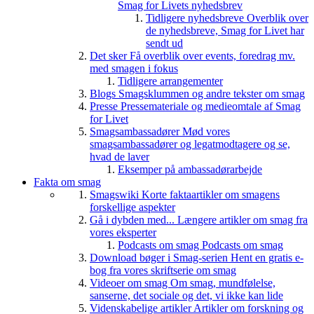
Smag for Livets nyhedsbrev
Tidligere nyhedsbreve
Overblik over
de nyhedsbreve, Smag for Livet har
sendt ud
Det sker
Få overblik over events, foredrag mv.
med smagen i fokus
Tidligere arrangementer
Blogs
Smagsklummen og andre tekster om smag
Presse
Pressemateriale og medieomtale af Smag
for Livet
Smagsambassadører
Mød vores
smagsambassadører og legatmodtagere og se,
hvad de laver
Eksemper på ambassadørarbejde
Fakta om smag
Smagswiki
Korte faktaartikler om smagens
forskellige aspekter
Gå i dybden med...
Længere artikler om smag fra
vores eksperter
Podcasts om smag
Podcasts om smag
Download bøger i Smag-serien
Hent en gratis e-
bog fra vores skriftserie om smag
Videoer om smag
Om smag, mundfølelse,
sanserne, det sociale og det, vi ikke kan lide
Videnskabelige artikler
Artikler om forskning og