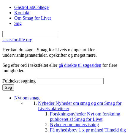
Gå til hovedindhold
GastroLabCollege
Kontakt
Om Smag for Livet
Søg
taste-for-life.org
Her kan du søge i Smag for Livets mange artikler,
undervisningsmaterialer, opskrifter og meget mere.
Søg efter ord i tekstfeltet eller
gå direkte til søgesiden
for flere
muligheder.
Fuldtekst søgning
Nyt om smag
Nyheder
Nyheder om smag og om Smag for
Livets aktiviteter
Forskningsnyheder
Nyt om forskning
publiceret af Smag for Livet
Nyheder om undervisning
Få nyhedsbrev 1 x pr måned
Tilmeld dig