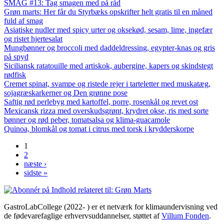
SMAG #13: Tag smagen med på råd
Grøn marts: Her får du Styrbæks opskrifter helt gratis til en måned
fuld af smag
Asiatiske nudler med spicy urter og oksekød, sesam, lime, ingefær
og ristet hjertesalat
Mungbønner og broccoli med daddeldressing, egypter-knas og gris
på spyd
Siciliansk ratatouille med artiskok, aubergine, kapers og skindstegt
rødfisk
Cremet spinat, svampe og ristede rejer i tarteletter med muskatæg,
sojagræskarkerner og Den grønne pose
Saftig rød perlebyg med kartoffel, porre, rosenkål og revet ost
Mexicansk rizza med overskudsgrønt, krydret okse, ris med sorte
bønner og rød peber, tomatsalsa og klima-guacamole
Quinoa, blomkål og tomat i citrus med torsk i krydderskorpe
1
Sider
2
næste ›
sidste »
GastroLabCollege (2022- ) er et netværk for klimaundervisning ved
de fødevarefaglige erhvervsuddannelser, støttet af
Villum Fonden
.