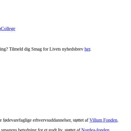
bCollege
ning? Tilmeld dig Smag for Livets nyhedsbrev
her
.
 fødevarefaglige erhvervsuddannelser, støttet af
Villum Fonden
.
magens betydning for et godt liv, støttet af
Nordea-fonden
.