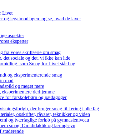
r Livet
 og legatmodtagere og se, hvad de laver
lige aspekter
ores eksperter
g fra vores skriftserie om smag
det sociale og det, vi ikke kan lide
ormidling, som Smag for Livet står bag
kendt og eksperimenterende smag
 din mad
madspild og meget mere
g eksperimentere derhjemme
nce for førskolebørn og pædagoger
isningsforløb, der bruger smag til læring i alle fag
rialer, opskrifter, råvarer, teknikker og viden
 kemi og tværfaglige forløb på gymnasieniveau
nem smag. Om didaktik og læringssyn
f studerende