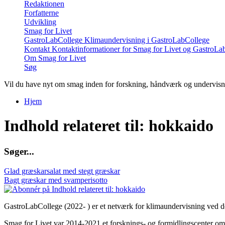
Redaktionen
Forfatterne
Udvikling
Smag for Livet
GastroLabCollege
Klimaundervisning i GastroLabCollege
Kontakt
Kontaktinformationer for Smag for Livet og GastroLa
Om Smag for Livet
Søg
Vil du have nyt om smag inden for forskning, håndværk og undervis
Hjem
Du er her
Indhold relateret til: hokkaido
S
ø
g
e
r
.
.
.
Glad græskarsalat med stegt græskar
Bagt græskar med svamperisotto
GastroLabCollege (2022- ) er et netværk for klimaundervisning ved de
Smag for Livet var 2014-2021 et forsknings- og formidlingscenter om s