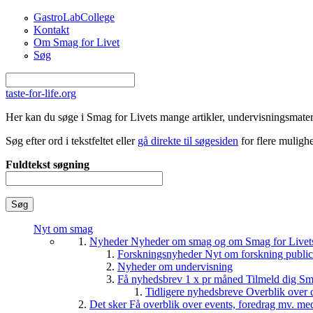
Gå til hovedindhold
GastroLabCollege
Kontakt
Om Smag for Livet
Søg
taste-for-life.org
Her kan du søge i Smag for Livets mange artikler, undervisningsmateri
Søg efter ord i tekstfeltet eller
gå direkte til søgesiden
for flere mulighe
Fuldtekst søgning
Nyt om smag
Nyheder
Nyheder om smag og om Smag for Livets 
Forskningsnyheder
Nyt om forskning public
Nyheder om undervisning
Få nyhedsbrev 1 x pr måned
Tilmeld dig Sm
Tidligere nyhedsbreve
Overblik over 
Det sker
Få overblik over events, foredrag mv. me