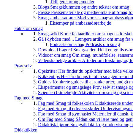
Tidligere arrangementer
Blogs
Smagsklummen og andre tekster om smag
Presse
Pressemateriale og medieomtale af Smag fo
Smagsambassadører
Mød vores smagsambassadører
Eksemper på ambassadørarbejde
Fakta om smag
Smagswiki
Korte faktaartikler om smagens forskel
Gå i dybden med...
Længere artikler om smag fra v
Podcasts om smag
Podcasts om smag
Download bøger i Smag-serien
Hent en gratis e-bo
Videoer om smag
Om smag, mundfølelse, sanserne, 
Videnskabelige artikler
Artikler om forskning og f
Prøv selv
Opskrifter
Her finder du opskrifter med både vel
Køkkentips
Her får du tips til at få smagen frem i
Guides
Konkrete guides til at sanke urter, undgå 
Eksperimenter og smagslege
Prøv selv at smage o
Science i børnehøjde
Aktiviteter om smag og scie
Fag med Smag
Fag med Smag til folkeskolen
Didaktiserede underv
Fag med Smag til erhvervsskoler
Undervisningsmate
Fag med Smag til gymnasiet
Materialer til dansk,
Om Fag med Smag
Sådan kan vi lære med og gen
Didaktisk hjørne
Smagsdidaktik og undervisning a
Didaktikken