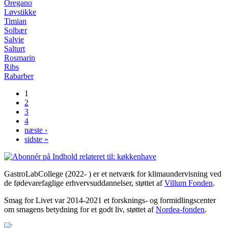
Oregano
Løvstikke
Timian
Solbær
Salvie
Salturt
Rosmarin
Ribs
Rabarber
1
Sider
2
3
4
næste ›
sidste »
GastroLabCollege (2022- ) er et netværk for klimaundervisning ved
de fødevarefaglige erhvervsuddannelser, støttet af
Villum Fonden
.
Smag for Livet var 2014-2021 et forsknings- og formidlingscenter
om smagens betydning for et godt liv, støttet af
Nordea-fonden
.