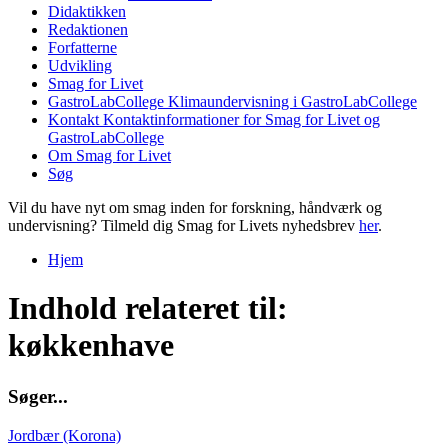
Didaktikken
Redaktionen
Forfatterne
Udvikling
Smag for Livet
GastroLabCollege
Klimaundervisning i GastroLabCollege
Kontakt
Kontaktinformationer for Smag for Livet og
GastroLabCollege
Om Smag for Livet
Søg
Vil du have nyt om smag inden for forskning, håndværk og
undervisning? Tilmeld dig Smag for Livets nyhedsbrev
her
.
Hjem
Du er her
Indhold relateret til:
køkkenhave
S
ø
g
e
r
.
.
.
Jordbær (Korona)