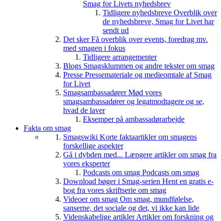
Smag for Livets nyhedsbrev
Tidligere nyhedsbreve
Overblik over
de nyhedsbreve, Smag for Livet har
sendt ud
Det sker
Få overblik over events, foredrag mv.
med smagen i fokus
Tidligere arrangementer
Blogs
Smagsklummen og andre tekster om smag
Presse
Pressemateriale og medieomtale af Smag
for Livet
Smagsambassadører
Mød vores
smagsambassadører og legatmodtagere og se,
hvad de laver
Eksemper på ambassadørarbejde
Fakta om smag
Smagswiki
Korte faktaartikler om smagens
forskellige aspekter
Gå i dybden med...
Længere artikler om smag fra
vores eksperter
Podcasts om smag
Podcasts om smag
Download bøger i Smag-serien
Hent en gratis e-
bog fra vores skriftserie om smag
Videoer om smag
Om smag, mundfølelse,
sanserne, det sociale og det, vi ikke kan lide
Videnskabelige artikler
Artikler om forskning og