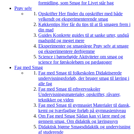
formidling, som Smag for Livet står bag
Prøv selv
Opskrifter
Her finder du opskrifter med både
velkendt og eksperimenterende smag
Køkkentips
Her får du tips til at få smagen frem i
din mad
Guides
Konkrete guides til at sanke urter, undgå
madspild og meget mere
Eksperimenter og smagslege
Prøv selv at smage
og eksperimentere derhjemme
Science i børnehøjde
Aktiviteter om smag og
science for førskolebørn og pædagoger
Fag med Smag
Fag med Smag til folkeskolen
Didaktiserede
undervisningsforløb, der bruger smag til læring i
alle fag
Fag med Smag til erhvervsskoler
Undervisningsmaterialer, opskrifter, råvarer,
teknikker og viden
Fag med Smag til gymnasiet
Materialer til dansk,
kemi og tværfaglige forløb på gymnasieniveau
Om Fag med Smag
Sådan kan vi lære med og
gennem smag. Om didaktik og læringssyn
Didaktisk hjørne
Smagsdidaktik og undervisning
af studerende