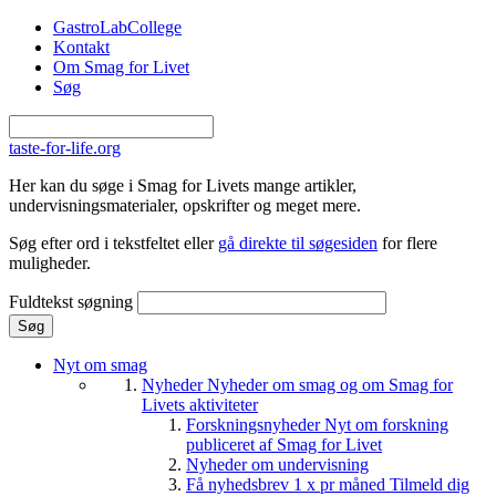
Gå til hovedindhold
GastroLabCollege
Kontakt
Om Smag for Livet
Søg
taste-for-life.org
Her kan du søge i Smag for Livets mange artikler,
undervisningsmaterialer, opskrifter og meget mere.
Søg efter ord i tekstfeltet eller
gå direkte til søgesiden
for flere
muligheder.
Fuldtekst søgning
Nyt om smag
Nyheder
Nyheder om smag og om Smag for
Livets aktiviteter
Forskningsnyheder
Nyt om forskning
publiceret af Smag for Livet
Nyheder om undervisning
Få nyhedsbrev 1 x pr måned
Tilmeld dig