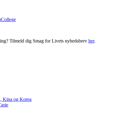
bCollege
ning? Tilmeld dig Smag for Livets nyhedsbrev
her
.
n, Kina og Korea
Taste