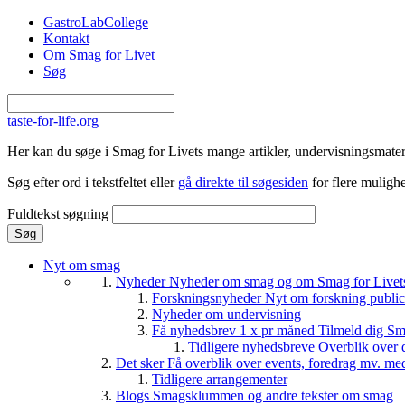
Gå til hovedindhold
GastroLabCollege
Kontakt
Om Smag for Livet
Søg
taste-for-life.org
Her kan du søge i Smag for Livets mange artikler, undervisningsmateri
Søg efter ord i tekstfeltet eller
gå direkte til søgesiden
for flere mulighe
Fuldtekst søgning
Nyt om smag
Nyheder
Nyheder om smag og om Smag for Livets 
Forskningsnyheder
Nyt om forskning public
Nyheder om undervisning
Få nyhedsbrev 1 x pr måned
Tilmeld dig Sm
Tidligere nyhedsbreve
Overblik over 
Det sker
Få overblik over events, foredrag mv. me
Tidligere arrangementer
Blogs
Smagsklummen og andre tekster om smag