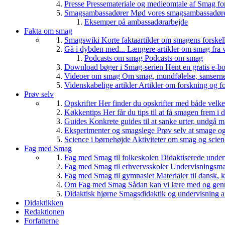
Presse
Pressemateriale og medieomtale af Smag fo
Smagsambassadører
Mød vores smagsambassadører
Eksemper på ambassadørarbejde
Fakta om smag
Smagswiki
Korte faktaartikler om smagens forskel
Gå i dybden med...
Længere artikler om smag fra v
Podcasts om smag
Podcasts om smag
Download bøger i Smag-serien
Hent en gratis e-bo
Videoer om smag
Om smag, mundfølelse, sanserne, 
Videnskabelige artikler
Artikler om forskning og f
Prøv selv
Opskrifter
Her finder du opskrifter med både vel
Køkkentips
Her får du tips til at få smagen frem i
Guides
Konkrete guides til at sanke urter, undgå 
Eksperimenter og smagslege
Prøv selv at smage o
Science i børnehøjde
Aktiviteter om smag og scie
Fag med Smag
Fag med Smag til folkeskolen
Didaktiserede underv
Fag med Smag til erhvervsskoler
Undervisningsmate
Fag med Smag til gymnasiet
Materialer til dansk,
Om Fag med Smag
Sådan kan vi lære med og gen
Didaktisk hjørne
Smagsdidaktik og undervisning a
Didaktikken
Redaktionen
Forfatterne