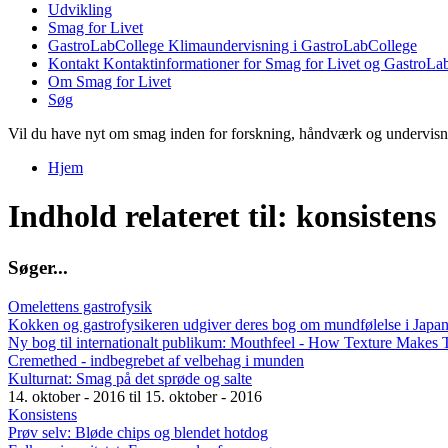
Udvikling
Smag for Livet
GastroLabCollege
Klimaundervisning i GastroLabCollege
Kontakt
Kontaktinformationer for Smag for Livet og GastroLa
Om Smag for Livet
Søg
Vil du have nyt om smag inden for forskning, håndværk og undervis
Hjem
Du er her
Indhold relateret til: konsistens
S
ø
g
e
r
.
.
.
Omelettens gastrofysik
Kokken og gastrofysikeren udgiver deres bog om mundfølelse i Japa
Ny bog til internationalt publikum: Mouthfeel - How Texture Makes 
Cremethed - indbegrebet af velbehag i munden
Kulturnat: Smag på det sprøde og salte
14. oktober - 2016
til
15. oktober - 2016
Konsistens
Prøv selv: Bløde chips og blendet hotdog