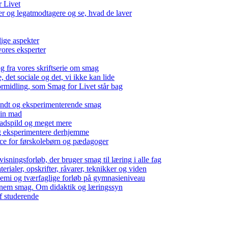
r Livet
 og legatmodtagere og se, hvad de laver
lige aspekter
ores eksperter
g fra vores skriftserie om smag
det sociale og det, vi ikke kan lide
ormidling, som Smag for Livet står bag
kendt og eksperimenterende smag
 din mad
madspild og meget mere
g eksperimentere derhjemme
nce for førskolebørn og pædagoger
isningsforløb, der bruger smag til læring i alle fag
rialer, opskrifter, råvarer, teknikker og viden
 kemi og tværfaglige forløb på gymnasieniveau
nem smag. Om didaktik og læringssyn
f studerende