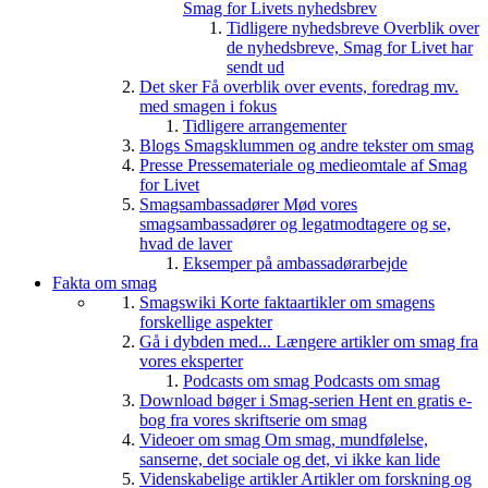
Smag for Livets nyhedsbrev
Tidligere nyhedsbreve
Overblik over
de nyhedsbreve, Smag for Livet har
sendt ud
Det sker
Få overblik over events, foredrag mv.
med smagen i fokus
Tidligere arrangementer
Blogs
Smagsklummen og andre tekster om smag
Presse
Pressemateriale og medieomtale af Smag
for Livet
Smagsambassadører
Mød vores
smagsambassadører og legatmodtagere og se,
hvad de laver
Eksemper på ambassadørarbejde
Fakta om smag
Smagswiki
Korte faktaartikler om smagens
forskellige aspekter
Gå i dybden med...
Længere artikler om smag fra
vores eksperter
Podcasts om smag
Podcasts om smag
Download bøger i Smag-serien
Hent en gratis e-
bog fra vores skriftserie om smag
Videoer om smag
Om smag, mundfølelse,
sanserne, det sociale og det, vi ikke kan lide
Videnskabelige artikler
Artikler om forskning og