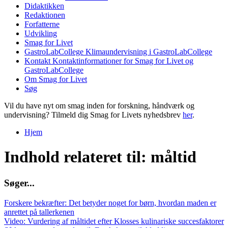
Didaktikken
Redaktionen
Forfatterne
Udvikling
Smag for Livet
GastroLabCollege
Klimaundervisning i GastroLabCollege
Kontakt
Kontaktinformationer for Smag for Livet og
GastroLabCollege
Om Smag for Livet
Søg
Vil du have nyt om smag inden for forskning, håndværk og
undervisning? Tilmeld dig Smag for Livets nyhedsbrev
her
.
Hjem
Du er her
Indhold relateret til: måltid
S
ø
g
e
r
.
.
.
Forskere bekræfter: Det betyder noget for børn, hvordan maden er
anrettet på tallerkenen
Video: Vurdering af måltidet efter Klosses kulinariske succesfaktorer