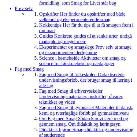
formidling, som Smag for Livet står bag
Prøv selv
Opskrifter
Her finder du opskrifter med både
velkendt og eksperimenterende smag
Køkkentips
Her får du tips til at få smagen frem i
din mad
Guides
Konkrete guides til at sanke urter, undgå
madspild og meget mere
Eksperimenter og smagslege
Prøv selv at smage
og eksperimentere derhjemme
Science i børnehøjde
Aktiviteter om smag og
science for førskolebørn og pædagoger
Fag med Smag
Fag med Smag til folkeskolen
Didaktiserede
undervisningsforløb, der bruger smag til læring i
alle fag
Fag med Smag til erhvervsskoler
Undervisningsmaterialer, opskrifter, råvarer,
teknikker og viden
Fag med Smag til gymnasiet
Materialer til dansk,
kemi og tværfaglige forløb på gymnasieniveau
Om Fag med Smag
Sådan kan vi lære med og
gennem smag. Om didaktik og læringssyn
Didaktisk hjørne
Smagsdidaktik og undervisning
af studerende