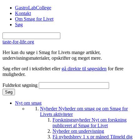
Gå til hovedindhold
GastroLabCollege
Kontakt
Om Smag for Livet
Søg
taste-for-life.org
Her kan du søge i Smag for Livets mange artikler,
undervisningsmaterialer, opskrifter og meget mere.
Søg efter ord i tekstfeltet eller
gå direkte til søgesiden
for flere
muligheder.
Fuldtekst søgning
Nyt om smag
Nyheder
Nyheder om smag og om Smag for
Livets aktiviteter
Forskningsnyheder
Nyt om forskning
publiceret af Smag for Livet
Nyheder om undervisning
Få nyhedsbrev 1 x pr måned
Tilmeld dig